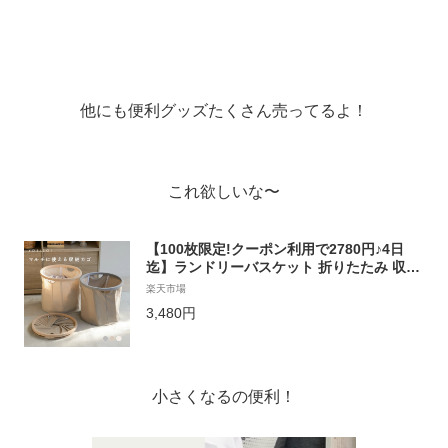
他にも便利グッズたくさん売ってるよ！
これ欲しいな〜
【100枚限定!クーポン利用で2780円♪4日
迄】ランドリーバスケット 折りたたみ 収納
かご 収納ボックス マルチ収納 おもちゃ入れ
楽天市場
洗濯カゴ スリム 大容量 持ち手付き 撥水 お
3,480円
しゃれ 軽量 隙間 収納 洗面所 コンパクト
小さくなるの便利！