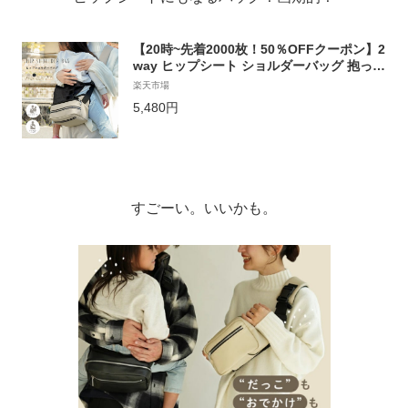
【20時~先着2000枚！50％OFFクーポン】2
way ヒップシート ショルダーバッグ 抱っこ
バッグ ウエストポーチ ショルダー スリング
楽天市場
抱っこ 抱っこ紐 赤ちゃん 子供 人気 おしゃ
5,480円
れ ポーチ ショルダーバッグ セカンド抱っこ
紐 ボディバッグ 大容量 メンズ
すごーい。いいかも。