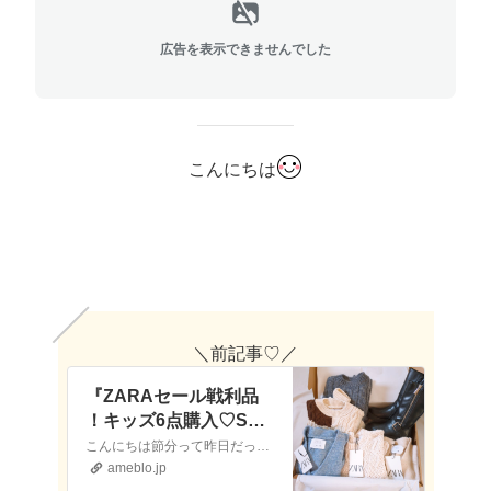
広告を表示できませんでした
こんにちは
＼前記事♡／
『ZARAセール戦利品
！キッズ6点購入♡SES
TOスタダ20%OFF♡』
こんにちは節分って昨日だったの？wみんな日曜日だからって前倒しでやってるのかと思ってたまぁ土日で行ってた旅行で恵方巻食べたからいっかwZARAの冬セールも終盤…
ameblo.jp