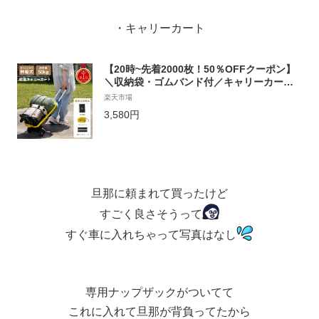
・キャリーカート
【20時~先着2000枚！50％OFFクーポン】
＼収納袋・ゴムバンド付／キャリーカート
折りたたみ 軽量 4輪 買い物 台車 軽量 コン
楽天市場
パクト ミニ 軽量 キャリーカート キャンプ
3,580円
買い物 おすすめ 防災 アウトドア 荷物 ゴミ
捨て キャスター付き キャリー 折畳み
旦那に頼まれて買ったけど
すごく良さそうって
すぐ車に入れちゃって写真はなし
専用ナップザックがついてて
これに入れて旦那が背負ってたから