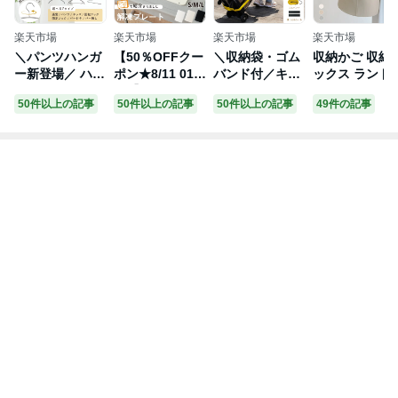
楽天市場
楽天市場
楽天市場
楽天市場
＼パンツハンガ
【50％OFFクー
＼収納袋・ゴム
収納かご 収納
ー新登場／ ハン
ポン★8/11 01:5
バンド付／キャ
ックス ランド
ガー 滑らないハ
9迄】＼ TVで紹
リーカート 折り
ーバスケット 
50件以上の記事
50件以上の記事
50件以上の記事
49件の記事
ンガー 回転フッ
介／ 解凍プレー
たたみ 軽量 4輪
りたたみ 布 大
ク 大人サイズ
ト 急速解凍 粗
買い物 台車 軽
容量 42L 撥水
キッズサイズ 子
熱取り 解凍皿
量 コンパクト
バスケット 収
供用 バー付 バ
解凍板 解凍 プ
ミニ 軽量 キャ
カゴ マルチ収
ー無 すべらない
レート 粗熱 正
リーカート キャ
おもちゃ入れ 
ハンガー 回転式
規品 アルミ 肉
ンプ 買い物 お
いぐるみ入れ 
フック すべらな
ホタテ 解凍まな
すすめ 防災 ア
濯物入れ 洗濯
い 肩 跡つかな
板 自然解凍プレ
ウトドア 荷物
ゴ 脱衣カゴ ス
い セット ステ
ート 冷凍食品
キャスター付き
リム 省スペー
ンレス 洗濯 ズ
急速 最速 食品
キャリー 折畳み
おしゃれ ナチ
ボン 大人 子ど
解凍 肉 テレビ
ラル 軽量
も ズボン
家事ヤロウ