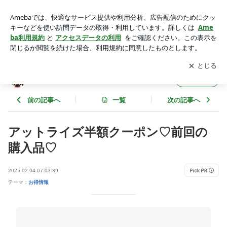
アットライズ半額クーポン♡前回の購入品♡ | もりママ♡子供
服の沼にハマってます
アプリをダウンロードして
ブログの更新通知
を受け取りまし
開く
ょう。
もりママ♡子供服の沼にハマってます
フォロー
前の記事へ
一覧
次の記事へ
アットライズ半額クーポン♡前回の
購入品♡
2025-02-04 07:03:39
テーマ：
お得情報