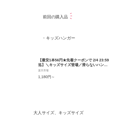
前回の購入品
・キッズハンガー
【最安1本56円★先着クーポンで 2/4 23:59
迄】＼キッズサイズ登場／滑らないハンガ
ー すべらないハンガー 5〜100本 セット バ
楽天市場
ー付 バー無 大人 子供 キッズ ハンガー すべ
1,180円～
らない 肩 跡がつかない 型崩れ防止省スペー
ス 薄い 滑り止め おしゃれ 子ども服 パンツ
大人サイズ、キッズサイズ