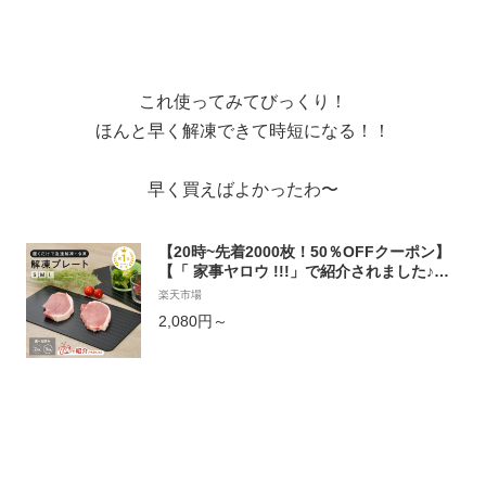
これ使ってみてびっくり！
ほんと早く解凍できて時短になる！！
早く買えばよかったわ〜
【20時~先着2000枚！50％OFFクーポン】
【「 家事ヤロウ !!!」で紹介されました♪】
解凍プレート 急速解凍 解凍皿 まな板 解凍
楽天市場
板 解凍 プレート 粗熱 正規品 アルミ 肉 ホ
2,080円～
タテ 解凍まな板 自然解凍プレート 冷凍食品
急速 最速 食品解凍 肉