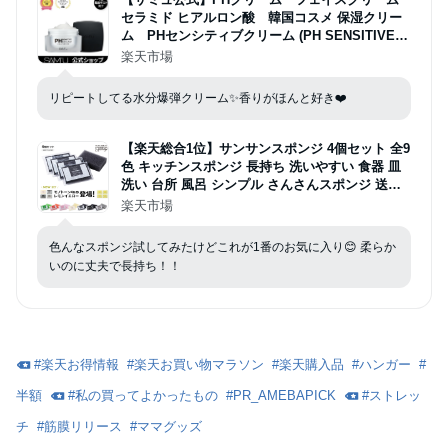
セラミド ヒアルロン酸 韓国コスメ 保湿クリー
ム PHセンシティブクリーム (PH SENSITIVE C
REAM 60ml) 【送料無料】
楽天市場
リピートしてる水分爆弾クリーム✨香りがほんと好き❤️
【楽天総合1位】サンサンスポンジ 4個セット 全9
色 キッチンスポンジ 長持ち 洗いやすい 食器 皿
洗い 台所 風呂 シンプル さんさんスポンジ 送料
無料 まとめ買い おすすめの使い方 3か月ローテ
楽天市場
ーション ギフト 母の日 父の日
色んなスポンジ試してみたけどこれが1番のお気に入り😊 柔らか
いのに丈夫で長持ち！！
#
楽天お得情報
#
楽天お買い物マラソン
#
楽天購入品
#
ハンガー
#
半額
#
私の買ってよかったもの
#
PR_AMEBAPICK
#
ストレッ
チ
#
筋膜リリース
#
ママグッズ