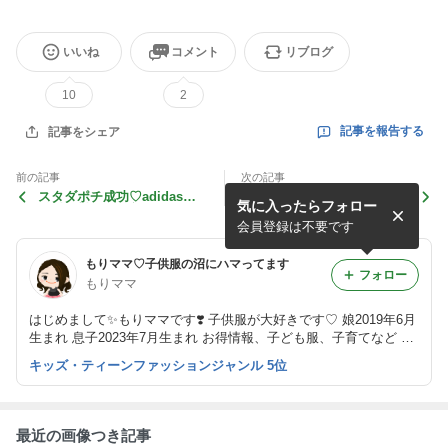
いいね
コメント
リブログ
10
2
記事を報告する
記事をシェア
前の記事
次の記事
スタダポチ成功♡adidasが
ZARAセール戦利品！キッズ
気に入ったらフォロー
送料無料＆P20倍でアツ
6点購入♡SESTOスタダ20%
い！！
OFF♡
会員登録は不要です
もりママ♡子供服の沼にハマってます
フォロー
もりママ
はじめまして✨もりママです❣️ 子供服が大好きです♡ 娘2019年6月
生まれ 息子2023年7月生まれ お得情報、子ども服、子育てなど 仲
良くしてください♡
キッズ・ティーンファッションジャンル 5位
最近の画像つき記事