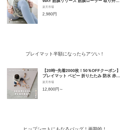
WAY 筋膜リリース 筋膜ローラー 取り外し
可能 脚痩せ ふくらはぎ 太もも 足 二の腕 全
楽天市場
身 むくみ 解消 フォームローラー ストレッ
2,980円
チ 筋膜 挟む式
プレイマット半額になったらアツい！
【20時~先着2000枚！50％OFFクーポン】
プレイマット ベビー 折りたたみ 防水 赤ち
ゃん 160 200 ベビーサークル対応 キッズ 防
楽天市場
音 厚手 冬 夏 出産祝い クッションマット ベ
12,800円～
ビーマット オリジナルカラー テコペコ tec
opeco
ヒップシートにもなるバッグ！画期的！