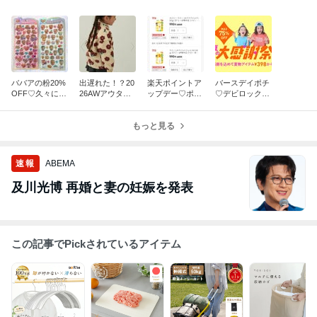
ババアの粉20%
出遅れた！？20
楽天ポイントア
バースデイポチ
OFF♡久々に店
26AWアウター
ップデー♡ポチ
♡デビロック激
舗で買ったうる
予約開始♡罪悪
ポチ進めてま
安！！Tシャツ3
ちゅる新作が…
感のないドーナ
す！
58円〜♡
20%OFF♡
ツ♡
もっと見る
速報
ABEMA
及川光博 再婚と妻の妊娠を発表
この記事でPickされているアイテム