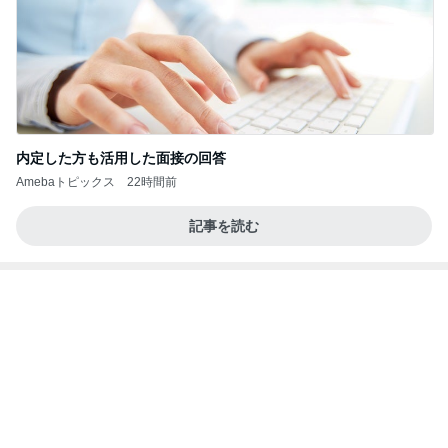
4ヶ月ぶりの通院できつかった坂
Amebaトピックス
1日前
当ブログの売り上げ件数、一部公開します…
世帯年収500万 ゆるゆる4人家族の節約ブログ 〜
2日前
ケチ旦那と金銭感覚マヒ嫁の日々〜