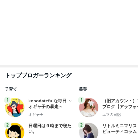
もっと見る
オフィシャルブロガーランキング
総合ランキング
すべて見る
1
2
3
市川團十郎白
小林麻央
だいたひかる
桃
クロ
猿
急上昇ランキング
すべて見る
1
2
3
4
5
EBiDAN 39&Ki
高山善廣
こいたん
島倉りか
つばきファク
DS
トリー