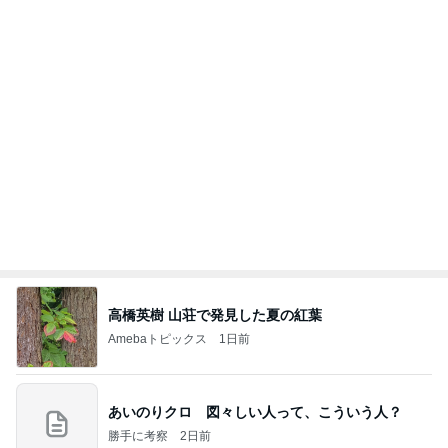
長女の前で元夫にした土下座
Amebaトピックス
1日前
美味しいお茶とお菓子で。母とティータイム
小林礼奈オフィシャルブログ「小林礼奈のブーブー
9日前
ブログ」Powered by Ameba
團十郎 嬉しそうに日本の良さ実感
Amebaトピックス
16時間前
《3年連続》瑶子さま 懇意の高級カーディーラー
協賛のイベントにご出席…宮内庁が懸念する“熱心
すぎ
hirokoの✿Love＆Awakening✿
9日前