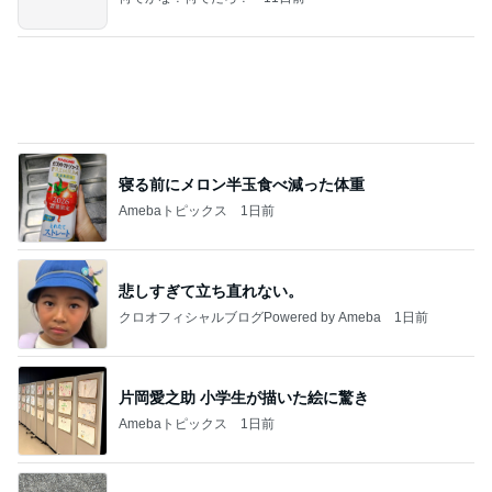
一緒にいたくない夫との誕生日
Amebaトピックス
20時間前
私達が何も言えなくなる事を楽しみにしていまー
す｡
最後の悪あがき
3日前
かとうかず子 薬をなくし慌てて戻る
Amebaトピックス
1日前
今日の服装 ブログ読んでくれてて嬉しい瞬間。
桃オフィシャルブログ Powered by Ameba
2日前
薬が貰えず汗でドロドロだった日
Amebaトピックス
1日前