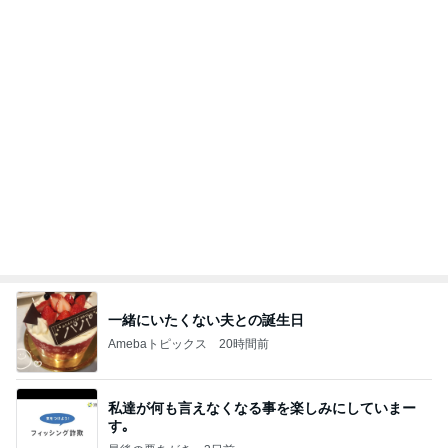
気分が上がらない時のお洒落な菓子
Amebaトピックス
2日前
今週から停電が始まる?! 片山さつき大臣の警告がE
BS、RV、そしてGESARA宣言が⁈
心の道標【旧：ヤ～ベェのブログ】
17時間前
離婚から12年で完済するローン
Amebaトピックス
1日前
業務用アイスどこに売ってる？ロッテやタカナシ等
安い市販の2リットルアイスは業務スーパーやシャ
トレ
AKO | Smart Life
9日前