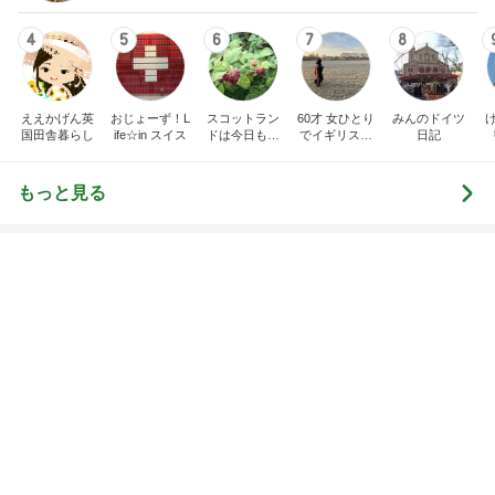
ええかげん英
おじょーず！L
スコットラン
60才 女ひとり
みんのドイツ
国田舎暮らし
ife☆in スイス
ドは今日も曇
でイギリスに
日記
り空
移住
もっと見る
トップブロガーランキング
子育て
美容
1
1
kosodatefulな毎日 ～
（旧アカウント）
オギャ子の暴走～
ブログ【アラフォ
社売却セカンドラ
オギャ子
エマの日記
フ】
2
2
日曜日は９時まで寝た
リトルミニマリス
い。
ビューティコラム 
little minimalist'
あべかわ
あねっさ／anessa
uty colum
3
3
四十路シンパパの家族
美人になれる、た
日記
んの魔法
はやパパ
hiromi