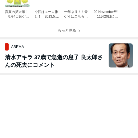
真夏の拡大版！
今回はユーロ推
一年ぶり！！音
20.November!!!!
8月4日音ゲイ
し！ 2013.5.2
ゲイはこちら⇒
11月20日に音
はコチラ
2音ゲイはコチ
拡大版開催決
ゲイ。まさかの
ラ
定！！
平日拡大開催決
もっと見る
定！
ABEMA
清水アキラ 37歳で急逝の息子 良太郎さ
んの死去にコメント