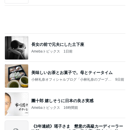
パート先で仲悪い人たちの板挟み
Amebaトピックス
9時間前
【ＮＴＴ】～【高松Ｇ】～【パイオラックス】～
【アルビス】お買い物～取引
株主優待を楽しんで～tasayuryのブログ
3日前