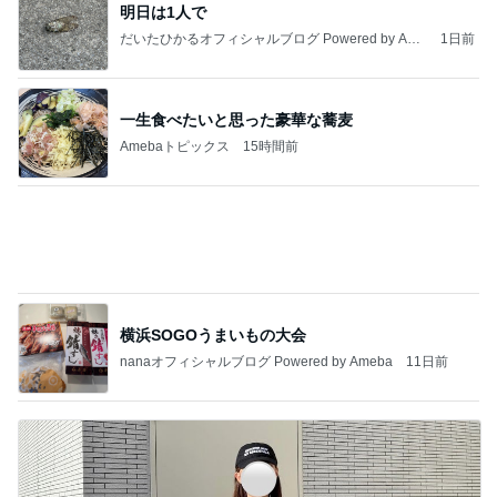
インターン面接3
四コマ戦士 パパ戦記
7日前
ヒデ 吉野家で紅生姜ガッツリ牛丼
Amebaトピックス
21時間前
20260803 鬼郁隊4人衆で中ちゃん釣行 写メ
中ちゃんのブログ
2日前