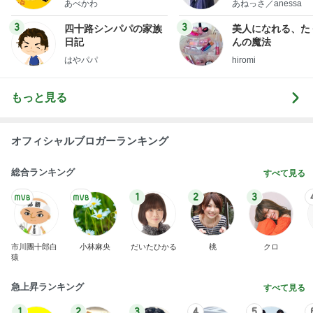
新登場ランキング
すべて見る
1
2
3
4
5
BEYOOOOO
島倉りか
ゆうこりん
石 安伊
蒼井心音
NDS
美奈代 探してた3coinsホルダー
Amebaトピックス
1日前
2026/07/28(K) 4本
何でかな？何でだろ？
11日前
寝る前にメロン半玉食べ減った体重
Amebaトピックス
1日前