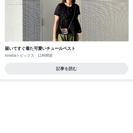
内定した方も活用した面接の回答
Amebaトピックス
22時間前
記事を読む
高橋英樹 山荘で発見した夏の紅葉
Amebaトピックス
1日前
あいのりクロ 図々しい人って、こういう人？
勝手に考察
2日前