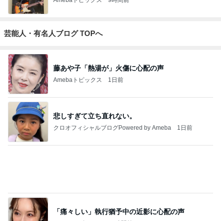
芸能人・有名人ブログ TOPへ
藤あや子「熱湯が」火傷に心配の声
Amebaトピックス
1日前
悲しすぎて立ち直れない。
クロオフィシャルブログPowered by Ameba
1日前
「痛々しい」執行猶予中の近影に心配の声
Amebaトピックス
13時間前
2026/07/28(K) 4本