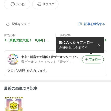
いいね
リブログ
記事を報告する
記事をシェア
前の記事
次の記事
真夏の拡大版！ 8月4日音
今回はユーロ推し！ 2013.
気に入ったらフォロー
ゲイはコチラ
5.22音ゲイはコチラ
会員登録は不要です
東京・新宿でで開催！音ゲーオンリーイベント「音ゲイ。」
フォロー
音ゲーオンリーイベント「音ゲイ。」
ブログの説明を入力します。
最近の画像つき記事