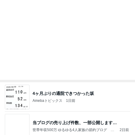
山田 幻想的な竹林で不思議体験
Amebaトピックス
2日前
今日の家事スタイル！
堀ちえみオフィシャルブログ「hori-day」Powered
3日前
by Ameba
黒ずみや小傷がついたカルティエ
Amebaトピックス
19時間前
クロとこいたんって何かあったの？
あいのりブログ
1日前