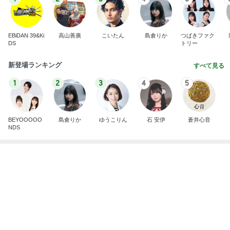
悲しすぎて立ち直れない。
クロオフィシャルブログPowered by Ameba
1日前
片岡愛之助 小学生が描いた絵に驚き
Amebaトピックス
1日前
明日は1人で
だいたひかるオフィシャルブログ Powered by Ame
1日前
ba
一生食べたいと思った豪華な蕎麦
Amebaトピックス
15時間前
横浜SOGOうまいもの大会