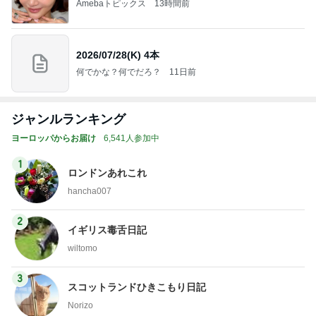
何でかな？何でだろ？
11日前
ジャンルランキング
ヨーロッパからお届け
6,541人参加中
1
ロンドンあれこれ
hancha007
2
イギリス毒舌日記
wiltomo
3
スコットランドひきこもり日記
Norizo
4
5
6
7
8