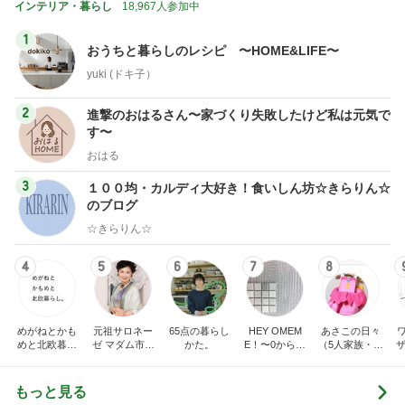
インテリア・暮らし
18,967人参加中
1
おうちと暮らしのレシピ 〜HOME&LIFE〜
yuki (ドキ子）
2
進撃のおはるさん〜家づくり失敗したけど私は元気で
す〜
おはる
3
１００均・カルディ大好き！食いしん坊☆きらりん☆
のブログ
☆きらりん☆
4
5
6
7
8
めがねとかも
元祖サロネー
65点の暮らし
HEY OMEM
あさこの日々
めと北欧暮ら
ゼ マダム市川
かた。
E！〜0からの
（5人家族・投
ザ
し
のほのぼのブ
家づくり〜
資・家計簿・
納
ログ
雑貨）
もっと見る