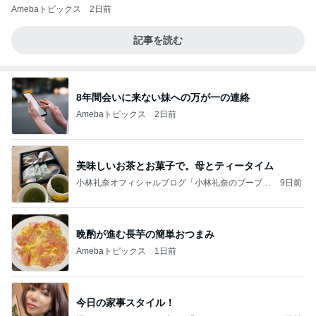
Amebaトピックス
2日前
記事を読む
8年間会いに来ない妹への万が一の連絡
Amebaトピックス
2日前
美味しいお茶とお菓子で。母とティータイム
小林礼奈オフィシャルブログ「小林礼奈のブーブー
9日前
ブログ」Powered by Ameba
晩酌が進む長芋の簡単おつまみ
Amebaトピックス
1日前
今日の家事スタイル！