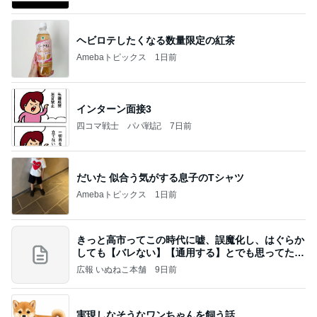
ヘビロテしたくなる数量限定の紅茶
Amebaトピックス
1日前
インターン面接3
四コマ戦士 パパ戦記
7日前
だいた 似合う気がする息子のTシャツ
Amebaトピックス
1日前
きっと高市ってこの時代に嘘、誤魔化し、はぐらか
しても【バレない】【通用する】とでも思ってたん
だろ
広報 いぬねこ本舗
9日前
実現しなそうなワンちゃんを飼う話