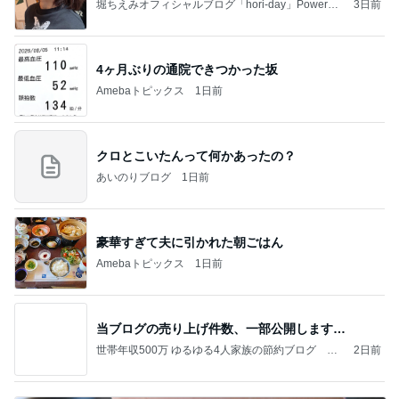
堀ちえみオフィシャルブログ「hori-day」Powered
3日前
by Ameba
4ヶ月ぶりの通院できつかった坂
Amebaトピックス
1日前
クロとこいたんって何かあったの？
あいのりブログ
1日前
豪華すぎて夫に引かれた朝ごはん
Amebaトピックス
1日前
当ブログの売り上げ件数、一部公開します…
世帯年収500万 ゆるゆる4人家族の節約ブログ 〜
2日前
ケチ旦那と金銭感覚マヒ嫁の日々〜