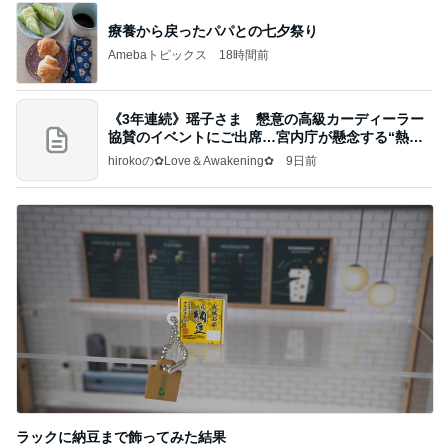
療養から戻ったパパとの七夕祭り
Amebaトピックス
18時間前
《3年連続》瑶子さま 懇意の高級カーディーラー
協賛のイベントにご出席…宮内庁が懸念する“熱心
すぎ
hirokoの✿Love＆Awakening✿
9日前
ラックに納豆まで飾ってみた結果