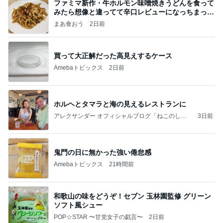
ファミマ新作・牛ホルモン味噌焼きうどんを食って
みたら想像と違ってて辛口レビューになっちまった
話
まあ食おう
2日前
買って大正解だった高見えするケース
Amebaトピックス
2日前
ホルヘとタマラと海の見えるレストランに
アレクサンダー オフィシャルブログ「ねこのしっ
3日前
ぽ欲しいな」Powered by Ameba
鬼門の日に無かった強い倦怠感
Amebaトピックス
21時間前
和歌山の味をどうぞ！セブン 玉林園監修 グリーン
ソフト風シュー
POP☆STAR 〜甘党女子の戯言〜
2日前