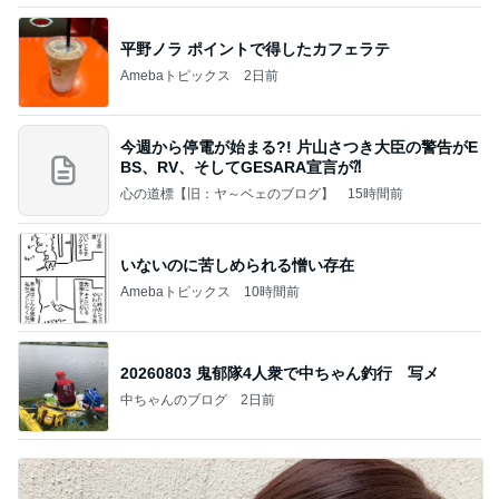
平野ノラ ポイントで得したカフェラテ
Amebaトピックス
2日前
今週から停電が始まる?! 片山さつき大臣の警告がE
BS、RV、そしてGESARA宣言が⁈
心の道標【旧：ヤ～ベェのブログ】
15時間前
いないのに苦しめられる憎い存在
Amebaトピックス
10時間前
20260803 鬼郁隊4人衆で中ちゃん釣行 写メ
中ちゃんのブログ
2日前