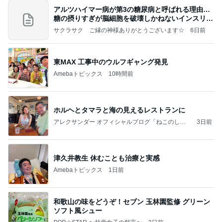
アルツハイマー病が第3の糖尿病と呼ばれる理由…
糖の摂りすぎが脳細胞を破壊しかねないインスリン
の恐
サクラサク ご縁の神様ありがとうございます☆
6日前
東MAX 工事中のウルフギャング発見
Amebaトピックス
10時間前
ホルヘとタマラと海の見えるレストランに
アレクサンダー オフィシャルブログ「ねこのしっ
3日前
ぽ欲しいな」Powered by Ameba
津久井教生 休むことも治療と実感
Amebaトピックス
1日前
和歌山の味をどうぞ！セブン 玉林園監修 グリーン
ソフト風シュー