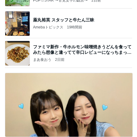
POP☆STAR 〜甘党女子の戯言〜
2日前
薬丸裕英 スタッフと牛たん三昧
Amebaトピックス
19時間前
ファミマ新作・牛ホルモン味噌焼きうどんを食って
みたら想像と違ってて辛口レビューになっちまった
話
まあ食おう
2日前