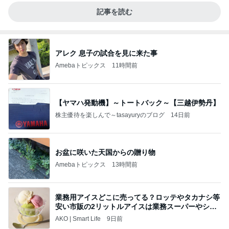
記事を読む
アレク 息子の試合を見に来た事
Amebaトピックス
11時間前
【ヤマハ発動機】～トートバック～【三越伊勢丹】
株主優待を楽しんで～tasayuryのブログ
14日前
お盆に咲いた天国からの贈り物
Amebaトピックス
13時間前
業務用アイスどこに売ってる？ロッテやタカナシ等
安い市販の2リットルアイスは業務スーパーやシャ
トレ
AKO | Smart Life
9日前