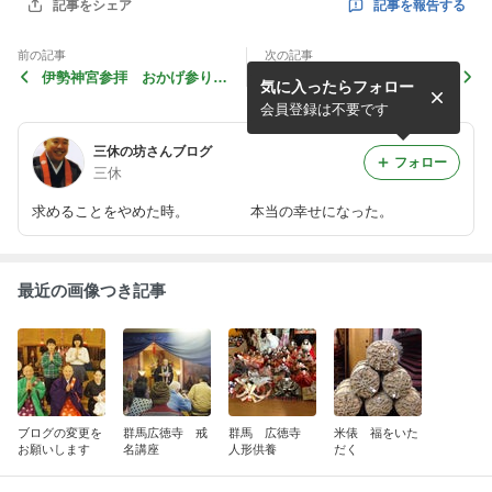
記事を報告する
記事をシェア
前の記事
次の記事
伊勢神宮参拝 おかげ参りで
京都駅前つちぼとけ教室
気に入ったらフォロー
リセット完了
会員登録は不要です
三休の坊さんブログ
フォロー
三休
求めることをやめた時。 本当の幸せになった。
最近の画像つき記事
ブログの変更を
群馬広徳寺 戒
群馬 広徳寺
米俵 福をいた
お願いします
名講座
人形供養
だく