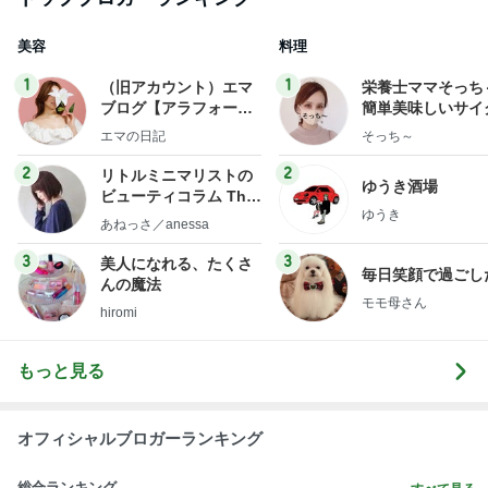
美容
料理
1
1
（旧アカウント）エマ
栄養士ママそっち
ブログ【アラフォー会
簡単美味しいサイ
社売却セカンドライ
献立
エマの日記
そっち～
フ】
2
2
リトルミニマリストの
ゆうき酒場
ビューティコラム The
ゆうき
little minimalist's bea
あねっさ／anessa
uty colum
3
3
美人になれる、たくさ
毎日笑顔で過ごし
んの魔法
モモ母さん
hiromi
もっと見る
オフィシャルブロガーランキング
総合ランキング