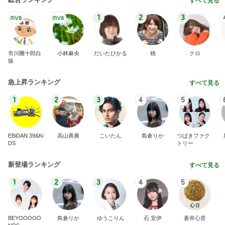
すべて見る
1
2
3
市川團十郎白
小林麻央
だいたひかる
桃
クロ
猿
急上昇ランキング
すべて見る
1
2
3
4
5
EBiDAN 39&Ki
高山善廣
こいたん
島倉りか
つばきファク
DS
トリー
新登場ランキング
すべて見る
1
2
3
4
5
BEYOOOOO
島倉りか
ゆうこりん
石 安伊
蒼井心音