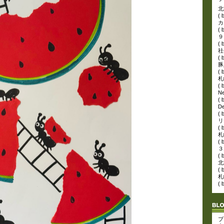
( 
カ
( 
( 
( 
( 
( 
( 
D
( 
( 
( 
( 
( 
( 
ブロ