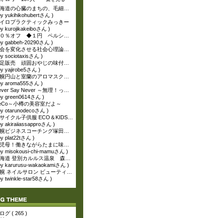
北海道の心臓のまちの、毛細血管を行く。鉄と道と風景。小樽地域プロデューサー
by yukihikohubertさん )
イロプラクティックみっきー
by kurojikakeiboさん )
９０％オフ ◆１円 ペルシャ絨毯◆
by gabbeh-20290さん )
社会を変化させる社会心理論・組織心理論の考察記
by sociotaxisさん )
豚足販売 頑固おやじの味付豚足やじろべー
by yajirobe5さん )
札幌円山と室蘭のアロマスクール ル・プチ・アルシェ
by aroma555さん )
Never Say Never ～無理！って言わない！～ 35歳、札幌で ネイリストになる為に
by green0614さん )
eCo～小樽の美容室だよ～
by otarunodecoさん )
リサイクル子供服 ECO＆KIDS AKIRAイーアス札幌店のブログ
by akiraiiassapproさん )
札幌ビジネスコーチング塚田康祐のブログ
by plat22tさん )
３児母！働きながらたまに味噌teacher☆
by misokousi-chi-mamuさん )
北海道 登別カルルス温泉 森の湯 山静館 若女将日記 【温泉美容家】
by karurusu-wakaokamiさん )
札幌 ネイルサロン ビューティ セラピスト自分と向き合う ヒーリングブログ
by twinkle-star58さん )
グ ( 265 )