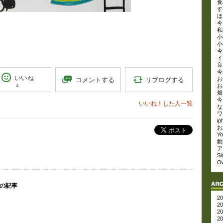
食材
す
ほ
今
私
小
小
今
イ
良
今
いいね
お
リブログする
コメントする
4
お
畑 
今
いいね！した人一覧
な
ワイ
i
お土
ポスト
Yo
動画
アプ
Si
Ow
 の記事
20
20
20
20