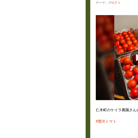
テーマ：
ブログ
仁木町のケイラ農園さん
#贅沢トマト