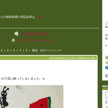
わらの放射線量の測定結果は
こちら
ニ
ku
ブログ画像一覧を見る
[
全
このブログをフォローする
レ
1
|
2
|
3
|
4
|
5
|
最初
次のページへ
>>
2025年08月31日(日) 00時53分16秒
[
いので店に飾ってしまいました。☺️
こ
す
フ