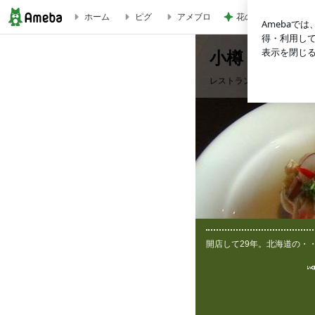
花の82年組 早見優
ホーム
ピグ
アメブロ
小樽 食いまくりおやじ
小樽 食いま
レストランを開業して33
開店して29年。北海道の・