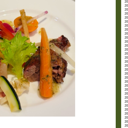
20
20
20
20
20
20
20
20
20
20
20
20
20
20
20
20
20
20
20
20
20
20
20
20
20
20
20
20
20
20
20
20