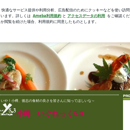
と薬丸裕英の共演
新規登録
芸能人ブログ
人気ブログ
くりおやじ
年、ただの食いしん坊なジジイのブログ
・いや！小樽、後志の食材の良さを皆さんに知ってほしいな～
小樽 いぐれっく5.3