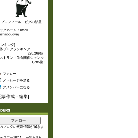
プロフィール
｜
ピグの部屋
ックネーム：
otaru-
ishinbouoyaji
ランキング]
体ブログランキング
228,269
位
↑
ラ
ストラン・飲食関係ジャンル
ン
1,285
位
↑
キ
ラ
ン
ン
フォロー
グ
キ
上
ン
メッセージを送る
昇
グ
上
アメンバーになる
昇
記事作成・編集
]
フォロー
のブログの更新情報が届きま
ォロワー187人
一覧を見る