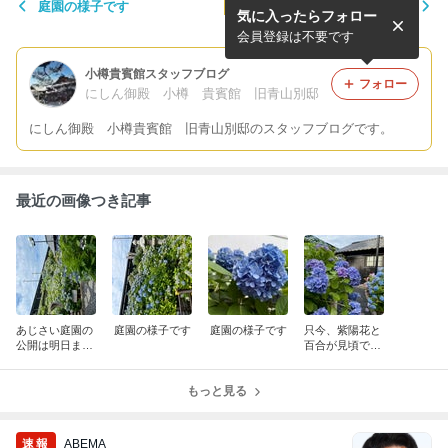
庭園の様子です
大人気です！あじさいスペシ
気に入ったらフォロー
ャルパフェ！！
会員登録は不要です
小樽貴賓館スタッフブログ
フォロー
にしん御殿 小樽 貴賓館 旧青山別邸
にしん御殿 小樽貴賓館 旧青山別邸のスタッフブログです。
最近の画像つき記事
あじさい庭園の
庭園の様子です
庭園の様子です
只今、紫陽花と
公開は明日まで
百合が見頃で
です！
す！
もっと見る
速報
ABEMA