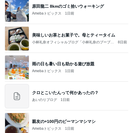
原田龍二 8kmのゴミ拾いウォーキング
Amebaトピックス
1日前
美味しいお茶とお菓子で。母とティータイム
小林礼奈オフィシャルブログ「小林礼奈のブーブー
8日前
ブログ」Powered by Ameba
雨の日も暑い日も助かる遊び放題
Amebaトピックス
1日前
クロとこいたんって何かあったの？
あいのりブログ
1日前
親友の+100円のピーマンマシマシ
Amebaトピックス
1日前