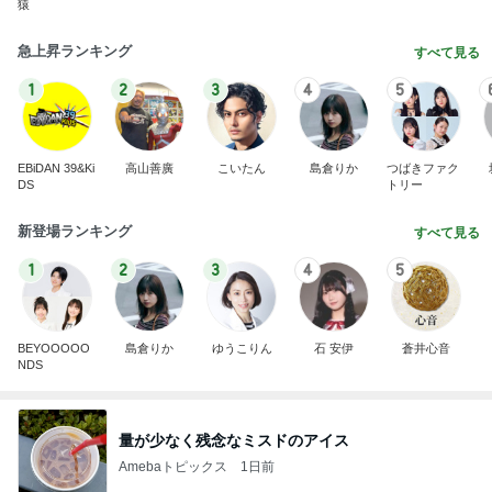
猿
急上昇ランキング
すべて見る
1
2
3
4
5
EBiDAN 39&Ki
高山善廣
こいたん
島倉りか
つばきファク
DS
トリー
新登場ランキング
すべて見る
1
2
3
4
5
BEYOOOOO
島倉りか
ゆうこりん
石 安伊
蒼井心音
NDS
量が少なく残念なミスドのアイス
Amebaトピックス
1日前