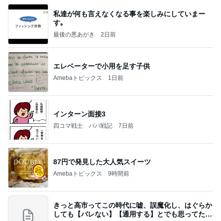
私達が何も言えなくなる事を楽しみにしていまー
す｡
最後の悪あがき
2日前
エレベーターで小用を足す子供
Amebaトピックス
1日前
インターン面接3
四コマ戦士 パパ戦記
7日前
87円で発見した大人気スイーツ
Amebaトピックス
9時間前
きっと高市ってこの時代に嘘、誤魔化し、はぐらか
しても【バレない】【通用する】とでも思ってたん