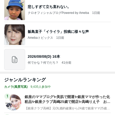
悲しすぎて立ち直れない。
クロオフィシャルブログPowered by Ameba
1日前
飯島直子「イライラ」投稿に様々な声
Amebaトピックス
1日前
2026/08/08(D) 16本
何でかな？何でだろ？
41分前
ジャンルランキング
カメラ(風景写真)
9,435人参加中
1
銀座のママブログ✨美肌で開運✨銀座ママが作った化
粧品✨銀座クラブ高嶋25歳で開店✨高嶋りえ子 お着
物でエルメス バーキン コーデ
【銀座クラブ高嶋】元OL婚約破棄から24歳で銀座ママ25歳でオーナーママ銀座 美肌で開運♡パワースポット巡り高嶋りえ子ブログ