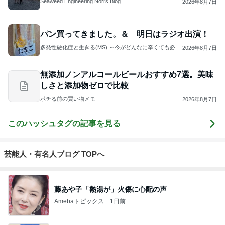
Seaweed Engineering Nori's Blog.
2026年8月7日
パン買ってきました。＆ 明日はラジオ出演！
多発性硬化症と生きる(MS) ～今がどんなに辛くても必ず
2026年8月7日
笑える時が来る～
無添加ノンアルコールビールおすすめ7選。美味
しさと添加物ゼロで比較
ポチる前の買い物メモ
2026年8月7日
このハッシュタグの記事を見る
芸能人・有名人ブログ TOPへ
藤あや子「熱湯が」火傷に心配の声
Amebaトピックス
1日前