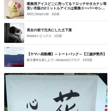
業務用アイスどこに売ってる？ロッテやタカナシ等
安い市販の2リットルアイスは業務スーパーやシャ
トレ
AKO | Smart Life
8日前
長女の前で元夫にした土下座
Amebaトピックス
1日前
【ヤマハ発動機】～トートバック～【三越伊勢丹】
株主優待を楽しんで～tasayuryのブログ
14日前