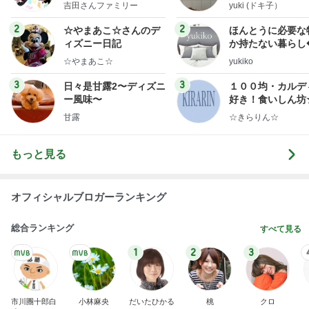
y Ameba 吉田さんファ
吉田さんファミリー
yuki (ドキ子）
ミリーオフィシャルブ
ログ
2
2
☆やまあこ☆さんのデ
ほんとうに必要な
ィズニー日記
か持たない暮らし
ep Life Simple
☆やまあこ☆
yukiko
ンテリアのきろく
3
3
日々是甘露2〜ディズニ
１００均・カルデ
ー風味〜
好き！食いしん坊
らりん☆のブログ
甘露
☆きらりん☆
もっと見る
オフィシャルブロガーランキング
総合ランキング
すべて見る
1
2
3
市川團十郎白
小林麻央
だいたひかる
桃
クロ