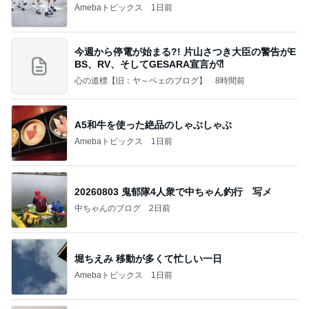
Amebaトピックス
1日前
今週から停電が始まる?! 片山さつき大臣の警告がE
BS、RV、そしてGESARA宣言が⁈
心の道標【旧：ヤ～ベェのブログ】
8時間前
A5和牛を使った絶品のしゃぶしゃぶ
Amebaトピックス
1日前
20260803 鬼郁隊4人衆で中ちゃん釣行 写メ
中ちゃんのブログ
2日前
堀ちえみ 移動が多くて忙しい一日
Amebaトピックス
1日前