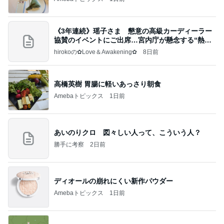
《3年連続》瑶子さま 懇意の高級カーディーラー
協賛のイベントにご出席…宮内庁が懸念する“熱心
すぎ
hirokoの✿Love＆Awakening✿
8日前
高橋英樹 胃腸に軽いあっさり朝食
Amebaトピックス
1日前
あいのりクロ 図々しい人って、こういう人？
勝手に考察
2日前
ディオールの崩れにくい新作パウダー
Amebaトピックス
1日前