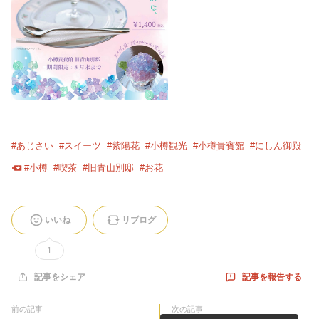
#
あじさい
#
スイーツ
#
紫陽花
#
小樽観光
#
小樽貴賓館
#
にしん御殿
#
小樽
#
喫茶
#
旧青山別邸
#
お花
いいね
リブログ
1
記事を報告する
記事をシェア
前の記事
次の記事