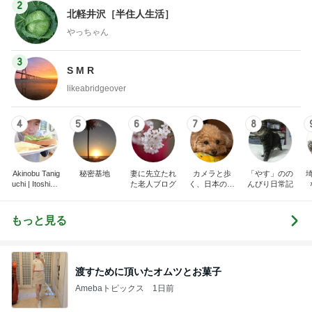
2
北軽井沢［半住人生活］
やっちゃん
3
S M R
likeabridgeover
4
5
6
7
8
Akinobu Tanig
秘密基地
妻に先立たれ
カメラと歩
「やす」のの
uchi | Itoshima
た老人ブログ
く、日本の風
んびり日常記
Landscape Ph
景スナップ紀
otographer
行
もっと見る
渡すために頂いたオムツとお菓子
Amebaトピックス
1日前