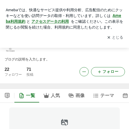
OTAIKO座明神のブログ
アプリをダウンロードして
ブログの更新通知
を受け取りまし
開く
ょう。
OTAIKO座明神のブログ
ブログの説明を入力します。
22
71
フォロー
フォロワー
投稿
一覧
人気
画像
テーマ