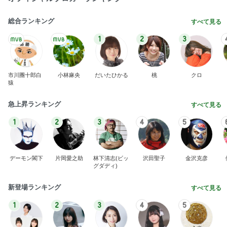
総合ランキング
すべて見る
1
2
3
市川團十郎白
小林麻央
だいたひかる
桃
クロ
猿
急上昇ランキング
すべて見る
1
2
3
4
5
デーモン閣下
片岡愛之助
林下清志(ビッ
沢田聖子
金沢克彦
グダディ)
新登場ランキング
すべて見る
1
2
3
4
5