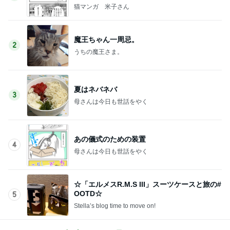
猫マンガ 米子さん
魔王ちゃん一周忌。
2
うちの魔王さま。
夏はネバネバ
3
母さんは今日も世話をやく
あの儀式のための装置
4
母さんは今日も世話をやく
☆「エルメスR.M.S III」スーツケースと旅の#
OOTD☆
5
Stella’s blog time to move on!