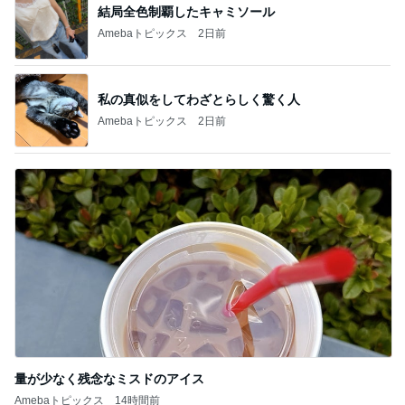
結局全色制覇したキャミソール
Amebaトピックス
2日前
私の真似をしてわざとらしく驚く人
Amebaトピックス
2日前
量が少なく残念なミスドのアイス
Amebaトピックス
14時間前