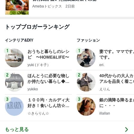
Amebaトピックス
2日前
トップブロガーランキング
インテリア&DIY
ファッション
1
1
おうちと暮らしのレシ
妻です。ママです
ピ 〜HOME&LIFE〜
です。
yuki (ドキ子）
eri.
2
2
ほんとうに必要な物し
40代からの大人
か持たない暮らし◆Ke
アルを品良く着こ
ep Life Simple◆〜イ
ファッションブロ
yukiko
えりん
ンテリアのきろく〜
3
3
１００均・カルディ大
銀の滴降る降るま
好き！食いしん坊☆き
に・・・
らりん☆のブログ
☆きらりん☆
illallan
もっと見る