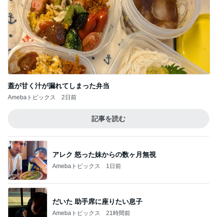
蓋が甘く汁が漏れてしまった弁当
Amebaトピックス
2日前
記事を読む
アレク 怒った妹からの数ヶ月無視
Amebaトピックス
1日前
だいた 助手席に座りたい息子
Amebaトピックス
21時間前