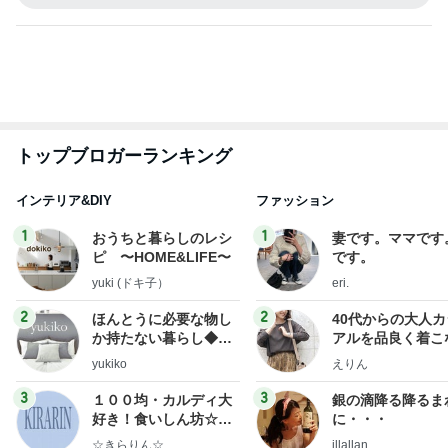
トップブロガーランキング
インテリア&DIY
ファッション
1
1
おうちと暮らしのレシ
妻です。ママです
ピ 〜HOME&LIFE〜
です。
yuki (ドキ子）
eri.
2
2
ほんとうに必要な物し
40代からの大人
か持たない暮らし◆Ke
アルを品良く着こ
ep Life Simple◆〜イ
ファッションブロ
yukiko
えりん
ンテリアのきろく〜
3
3
１００均・カルディ大
銀の滴降る降るま
好き！食いしん坊☆き
に・・・
らりん☆のブログ
☆きらりん☆
illallan