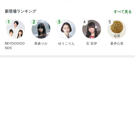
新登場ランキング
すべて見る
1
2
3
4
5
BEYOOOOO
島倉りか
ゆうこりん
石 安伊
蒼井心音
NDS