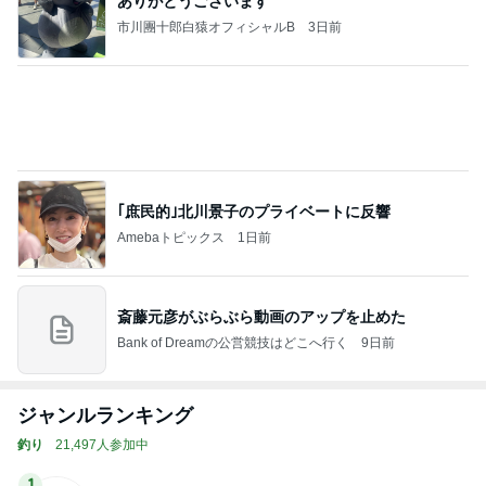
ありがとうございます
市川團十郎白猿オフィシャルB
3日前
｢庶民的｣北川景子のプライベートに反響
Amebaトピックス
1日前
斎藤元彦がぶらぶら動画のアップを止めた
Bank of Dreamの公営競技はどこへ行く
9日前
ジャンルランキング
釣り
21,497人参加中
1