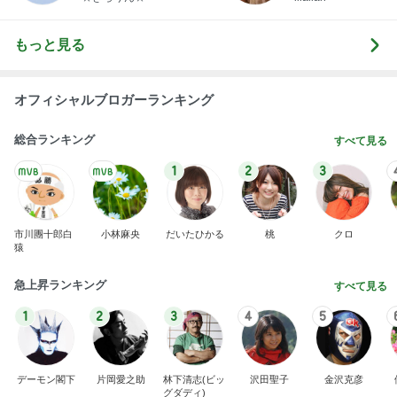
もっと見る
オフィシャルブロガーランキング
総合ランキング
すべて見る
1
2
3
市川團十郎白
小林麻央
だいたひかる
桃
クロ
猿
急上昇ランキング
すべて見る
1
2
3
4
5
デーモン閣下
片岡愛之助
林下清志(ビッ
沢田聖子
金沢克彦
グダディ)