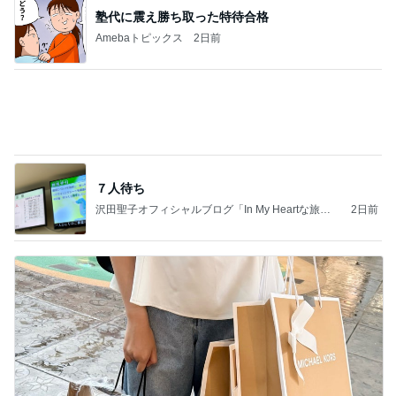
塾代に震え勝ち取った特待合格
Amebaトピックス
2日前
７人待ち
沢田聖子オフィシャルブログ「In My Heartな旅日
2日前
記」by Ameba