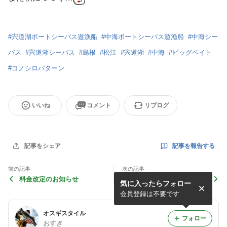
#
宍道湖ボートシーバス遊漁船
#
中海ボートシーバス遊漁船
#
中海シー
バス
#
宍道湖シーバス
#
島根
#
松江
#
宍道湖
#
中海
#
ビッグベイト
#
コノシロパターン
いいね
コメント
リブログ
記事を報告する
記事をシェア
前の記事
次の記事
料金改定のお知らせ
コノシロシーズン
気に入ったらフォロー
会員登録は不要です
オスギスタイル
フォロー
おすぎ