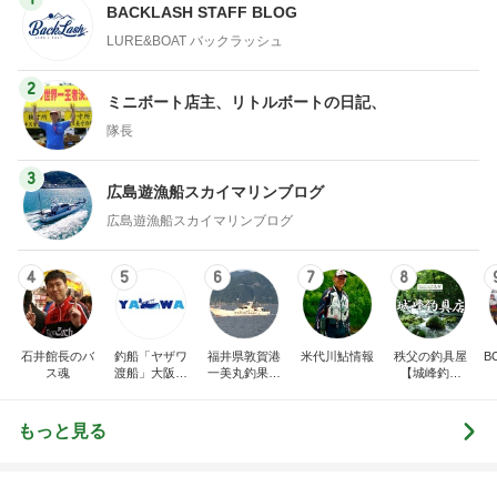
BACKLASH STAFF BLOG
LURE&BOAT バックラッシュ
2
ミニボート店主、リトルボートの日記、
隊長
3
広島遊漁船スカイマリンブログ
広島遊漁船スカイマリンブログ
4
5
6
7
8
石井館長のバ
釣船「ヤザワ
福井県敦賀港
米代川鮎情報
秩父の釣具屋
B
ス魂
渡船」大阪市
一美丸釣果ブ
【城峰釣具
内から淡路方
ログ
店】
面へ出船中！
(
もっと見る