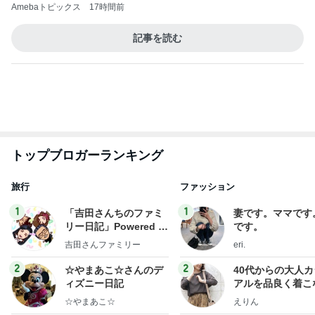
EBiDAN 39&Ki
高山善廣
こいたん
島倉りか
つばきファク
DS
トリー
新登場ランキング
すべて見る
1
2
3
4
5
BEYOOOOO
島倉りか
ゆうこりん
石 安伊
蒼井心音
NDS