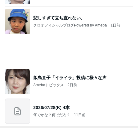
ヨーロッパからお届け
6,541人参加中
1
ロンドンあれこれ
hancha007
2
イギリス毒舌日記
wiltomo
3
スコットランドひきこもり日記
Norizo
4
5
6
7
8
ええかげん英
おじょーず！L
スコットラン
60才 女ひとり
みんのドイツ
国田舎暮らし
ife☆in スイス
ドは今日も曇
でイギリスに
日記
り空
移住
もっと見る