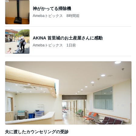
日々是甘露2〜ディズニ
銀の滴降る降るま
ー風味〜
に・・・
甘露
illallan
もっと見る
オフィシャルブロガーランキング
総合ランキング
すべて見る
1
2
3
市川團十郎白
小林麻央
だいたひかる
桃
クロ
猿
急上昇ランキング
すべて見る
1
2
3
4
5