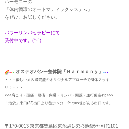
ハーモニーの
「体内循環のオートマティックシステム」
をぜひ、お試しください。
パワーリンパセラピーにて、
受付中です。(^-^)
オステオパシー整体院「Ｈａｒｍｏｎｙ」
●
●
●
●
●
●
・・・優しい原因追究型のオリジナルアプローチで身体スッキ
リ！・・・
<<<肩こり・頭痛・腰痛・内臓・リンパ・頭蓋・血行促進etc>>>
「池袋」東口(22)出口より徒歩５分…ｲｹﾌｸﾛｳ像がある出口です。
〒170-0013 東京都豊島区東池袋1-33-3池袋ｼﾃｨﾊｲﾂ1101