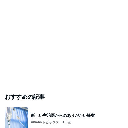
悲しすぎて立ち直れない。
クロオフィシャルブログPowered by Ameba
1日前
飯島直子「イライラ」投稿に様々な声
Amebaトピックス
2日前
2026/07/28(K) 4本
何でかな？何でだろ？
11日前