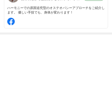
ハーモニーでの原因追究型のオステオパシーアプローチをご紹介し
ます。 優しい手技でも、身体が変わります！
最近の画像つき記事
おしりの痛み～
思い当たる要因
傷の修復が遅く
胃がもたれる、
尾骨の痛み～
がない腰痛
ないですか？そ
胃の不快感。
れは○○不足で
す。
もっと見る
ABEMA
清水アキラ 37歳で急逝の息子 良太郎さ