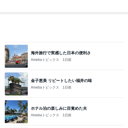
記事を読む
トップブロガーランキング
旅行
ファッション
1
1
「吉田さんちのファミ
妻です。ママです
リー日記」Powered b
です。
y Ameba 吉田さんファ
吉田さんファミリー
eri.
ミリーオフィシャルブ
ログ
2
2
☆やまあこ☆さんのデ
40代からの大人
ィズニー日記
アルを品良く着こ
ファッションブロ
☆やまあこ☆
えりん
3
3