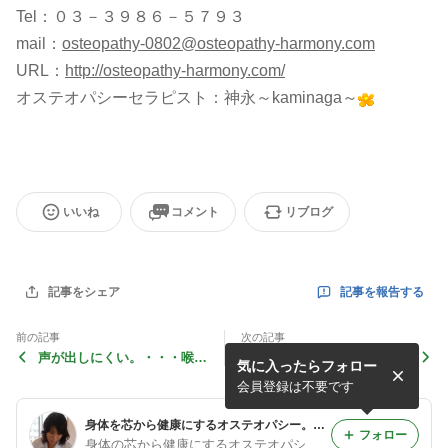
Tel：０３－３９８６－５７９３
mail：
osteopathy-0802@osteopathy-harmony.com
URL：
http://osteopathy-harmony.com/
オステオパシーセラピスト：神永～kaminaga～
いいね
コメント
リブログ
記事を報告する
記事をシェア
前の記事
次の記事
声が出しにくい。・・・喉の
乳腺症、乳ガンについて。
気に入ったらフォロー
問題を抱える方へ。
会員登録は不要です
身体を芯から健康にするオステオパシー。美容にも効果的！
フォロー
身体の芯から健康にするオステオパシー整体院「Harmony」