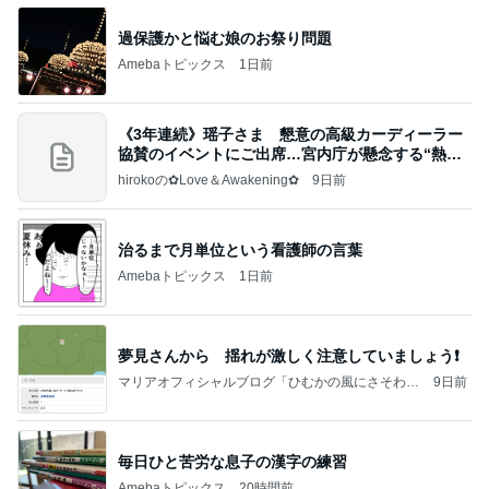
過保護かと悩む娘のお祭り問題
Amebaトピックス
1日前
《3年連続》瑶子さま 懇意の高級カーディーラー
協賛のイベントにご出席…宮内庁が懸念する“熱心
すぎ
hirokoの✿Love＆Awakening✿
9日前
治るまで月単位という看護師の言葉
Amebaトピックス
1日前
夢見さんから 揺れが激しく注意していましょう❗️
マリアオフィシャルブログ「ひむかの風にさそわれ
9日前
て」Powered by Ameba
毎日ひと苦労な息子の漢字の練習
Amebaトピックス
20時間前