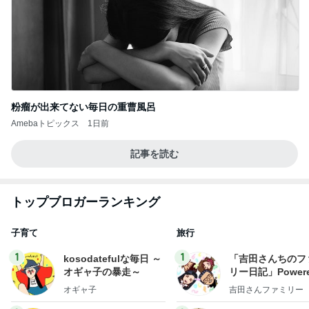
粉瘤が出来てない毎日の重曹風呂
Amebaトピックス
1日前
記事を読む
トップブロガーランキング
子育て
旅行
1
1
kosodatefulな毎日 ～
「吉田さんちのフ
オギャ子の暴走～
リー日記」Powere
y Ameba 吉田さ
オギャ子
吉田さんファミリー
ミリーオフィシャ