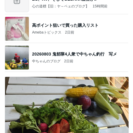
心の道標【旧：ヤ～ベェのブログ】
15時間前
高ポイント狙いで買った購入リスト
Amebaトピックス
2日前
20260803 鬼郁隊4人衆で中ちゃん釣行 写メ
中ちゃんのブログ
2日前