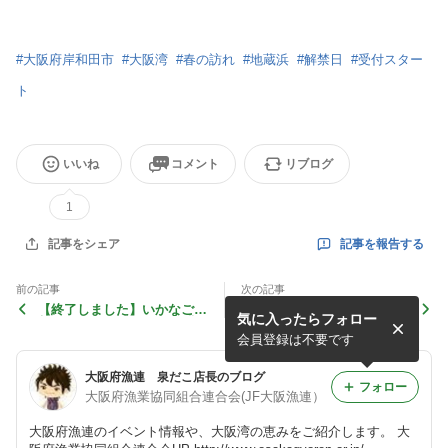
#
大阪府岸和田市
#
大阪湾
#
春の訪れ
#
地蔵浜
#
解禁日
#
受付スター
ト
いいね
コメント
リブログ
1
記事を報告する
記事をシェア
前の記事
次の記事
【終了しました】いかなご解
【終了しました】いかなご解
気に入ったらフォロー
禁！2023年の生いかなご購
禁！2021年の生いかなご購
入予約受付スタート！
入予約受付スタートしまし
会員登録は不要です
た！
大阪府漁連 泉だこ店長のブログ
フォロー
大阪府漁業協同組合連合会(JF大阪漁連）
大阪府漁連のイベント情報や、大阪湾の恵みをご紹介します。 大