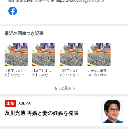
阪府漁業協同組合連合会HP http://www.osakagyoren.or.jp/
最近の画像つき記事
【終了しまし
【終了しまし
【終了しまし
いかなご解禁！
た】いかなご解
た】いかなご解
た】いかなご解
2019年の生いか
禁！2023年の生
禁！2021年の生
禁！2020年の生
なご購入予約受
いかなご購入予
いかなご購入予
いかなご購入予
付スタートしま
約受付スター
約受付スタート
もっと見る
約受付スタート
した！※終了し
ト！
しました！
しました！
ました
速報
ABEMA
及川光博 再婚と妻の妊娠を発表