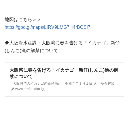
地図はこちら＞＞
https://goo.gl/maps/LiRV9LMG7H4rBCSi7
◆大阪府水産課：大阪湾に春を告げる「イカナゴ」新仔
(しんこ)漁の解禁について
大阪湾に春を告げる「イカナゴ」新仔(しんこ)漁の解
禁について
大阪湾でのイカナゴの新仔漁が、令和４年３月１日(火）から解禁となりますのでお知らせします。 この漁は、例年イカナゴの新仔が現れ、成長するまでの約２週間から１か月程度続けられます。
www.pref.osaka.lg.jp