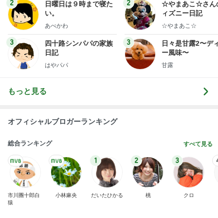
ログ
2
2
日曜日は９時まで寝た
☆やまあこ☆さん
い。
ィズニー日記
あべかわ
☆やまあこ☆
3
3
四十路シンパパの家族
日々是甘露2〜デ
日記
ー風味〜
はやパパ
甘露
もっと見る
オフィシャルブロガーランキング
総合ランキング
すべて見る
1
2
3
市川團十郎白
小林麻央
だいたひかる
桃
クロ
猿