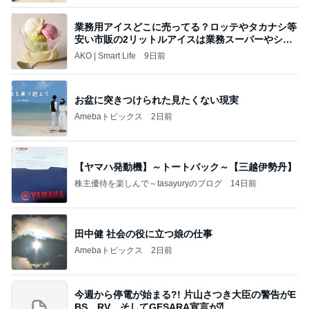
業務用アイスどこに売ってる？ロッテやタカナシ等
安い市販の2リットルアイスは業務スーパーやシャ
トレ
AKO | Smart Life
9日前
お盆に突きつけられた見たくない現実
Amebaトピックス
2日前
【ヤマハ発動機】～トートバック～【三越伊勢丹】
株主優待を楽しんで～tasayuryのブログ
14日前
田中健 社会の役に立つ娘の仕事
Amebaトピックス
2日前
今週から停電が始まる?! 片山さつき大臣の警告がE
BS、RV、そしてGESARA宣言が⁈