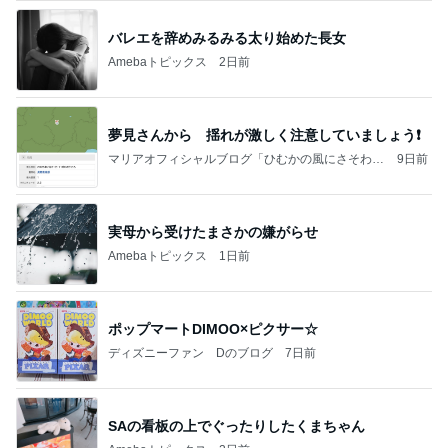
バレエを辞めみるみる太り始めた長女
Amebaトピックス
2日前
夢見さんから 揺れが激しく注意していましょう❗️
マリアオフィシャルブログ「ひむかの風にさそわれ
9日前
て」Powered by Ameba
実母から受けたまさかの嫌がらせ
Amebaトピックス
1日前
ポップマートDIMOO×ピクサー☆
ディズニーファン Dのブログ
7日前
SAの看板の上でぐったりしたくまちゃん