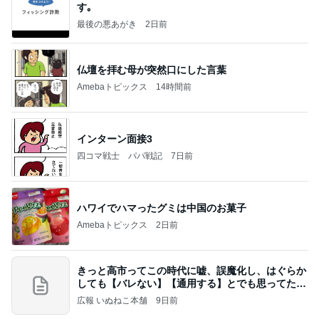
す｡
最後の悪あがき
2日前
仏壇を拝む母が突然口にした言葉
Amebaトピックス
14時間前
インターン面接3
四コマ戦士 パパ戦記
7日前
ハワイでハマったグミは中国のお菓子
Amebaトピックス
2日前
きっと高市ってこの時代に嘘、誤魔化し、はぐらか
しても【バレない】【通用する】とでも思ってたん
だろ
広報 いぬねこ本舗
9日前