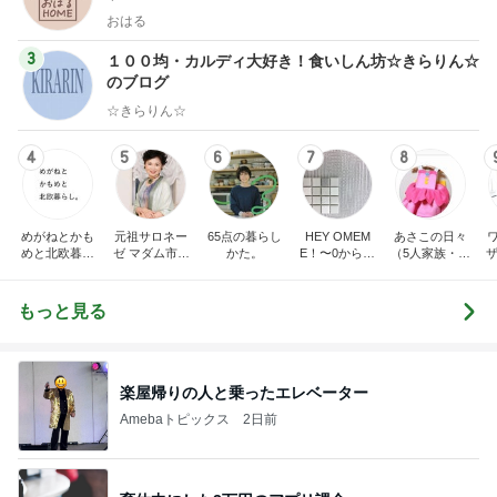
おはる
3
１００均・カルディ大好き！食いしん坊☆きらりん☆
のブログ
☆きらりん☆
4
5
6
7
8
めがねとかも
元祖サロネー
65点の暮らし
HEY OMEM
あさこの日々
めと北欧暮ら
ゼ マダム市川
かた。
E！〜0からの
（5人家族・投
ザ
し
のほのぼのブ
家づくり〜
資・家計簿・
納
ログ
雑貨）
もっと見る
楽屋帰りの人と乗ったエレベーター
Amebaトピックス
2日前