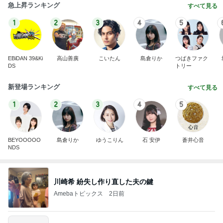
急上昇ランキング
すべて見る
1
2
3
4
5
EBiDAN 39&Ki
高山善廣
こいたん
島倉りか
つばきファク
DS
トリー
新登場ランキング
すべて見る
1
2
3
4
5
BEYOOOOO
島倉りか
ゆうこりん
石 安伊
蒼井心音
NDS
川崎希 紛失し作り直した夫の鍵
Amebaトピックス
2日前