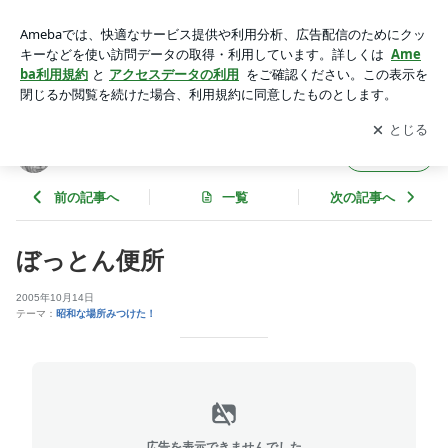
ぼっとん便所 | ★昭和語録ブログ＠おpapi★
アプリをダウンロードして
ブログの更新通知
を受け取りまし
開く
ょう。
★昭和語録ブログ＠おpapi★
フォロー
前の記事へ
一覧
次の記事へ
ぼっとん便所
2005年10月14日
テーマ：
昭和な場所みつけた！
広告を表示できませんでした