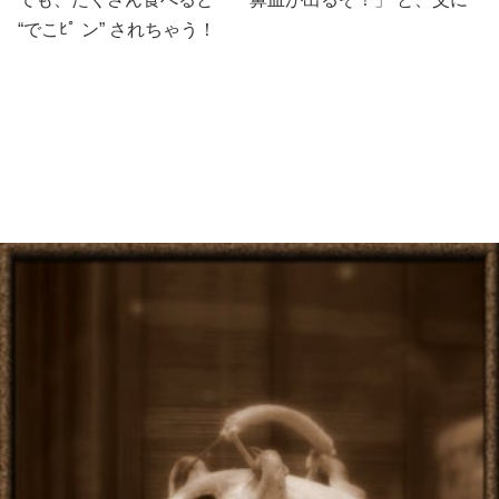
“でこﾋﾟ ン” されちゃう！