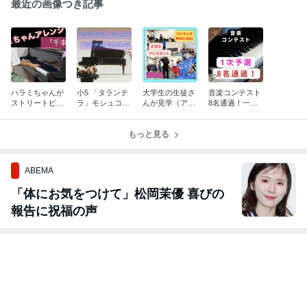
最近の画像つき記事
ハラミちゃんが
小5 「タランテ
大学生の生徒さ
音楽コンテスト
ストリートピア
ラ」モシュコフ
んが見学（アシ
8名通過！一次
ノで 弾いていた
スキー 「ソナチ
スタント）に来
予選
曲 １０歳以上も
ネ」 クレメンテ
てくれました。
年下の彼女が 弾
ィ
もっと見る
いてみた
ABEMA
「体にお気をつけて」松岡茉優 喜びの
報告に祝福の声