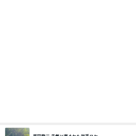
Amebaトピックス
1日前
2026/08/07(K) 3本
何でかな？何でだろ？
4時間前
肩の力が抜けた赤ちゃんの検査結果
Amebaトピックス
1日前
同じ夢
四コマ戦士 パパ戦記
10日前