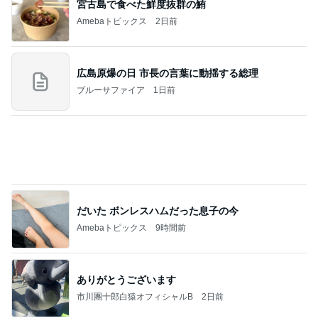
だいた ボンレスハムだった息子の今
Amebaトピックス
9時間前
ありがとうございます
市川團十郎白猿オフィシャルB
2日前
大混雑していた涼しい韓国の洞窟
Amebaトピックス
11時間前
７人待ち
沢田聖子オフィシャルブログ「In My Heartな旅日
2日前
記」by Ameba
クーラーで身体がだる重な日の夜
Amebaトピックス
1日前