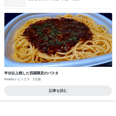
ラーメン二郎 新潟店【新潟市中央区】ラーメン小
つけメン変更 ツルパツ麺が旨い新潟二郎のつけ麺
主に新潟グルメとラーメン食べ歩きのよしなしご
14日前
と
藤あや子 キックボクシングのレッスン
Amebaトピックス
9時間前