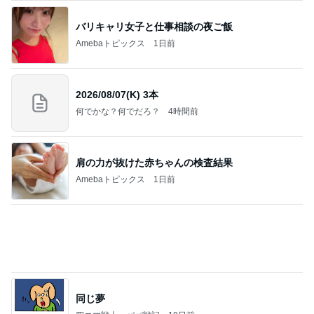
先輩の奥さんがくれたありがたい梨
Amebaトピックス
1日前
力強いジャンプをまるで天上の美しさのように軽や
かに着氷その芸術性によって心奪われる魔法を織り
なす
フィギュアスケート応援（くまはともだち）
2日前
膝が痛いのに頭に針をうつ中医
Amebaトピックス
2日前
義母は観念した？
トンデモ義母ンヌからのストレスがヤバい。
2日前
シャネル新作のヴィンテージな特徴