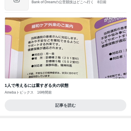
原田龍二 天気に恵まれた岩手ロケ
Amebaトピックス
1日前
学生
日本人
7日前
娘が激ハマり中のシンクのおもちゃ
Amebaトピックス
1日前
夫とファミレスで晩ごはん
武東由美オフィシャルブログ「MOTOちゃんとのは
1日前
っぴぃな毎日」Powered by Ameba
バリキャリ女子と仕事相談の夜ご飯