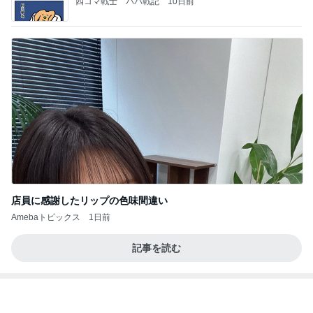
Amebaトピックス
13時間前
(長期保存カレーライスセット)
たかたんのコストコ通への道
8日前
半分以上残した四国限定のパスタ
Amebaトピックス
1日前