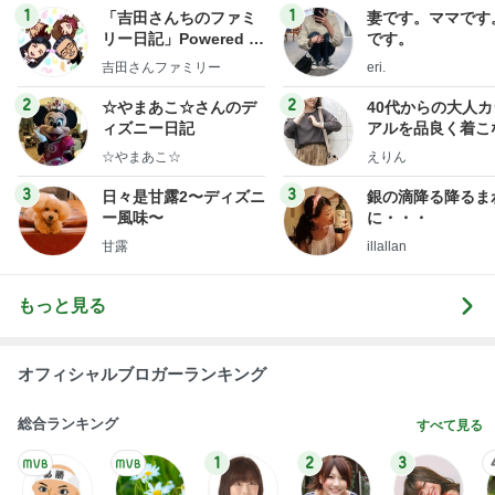
ー風味〜
に・・・
甘露
illallan
もっと見る
オフィシャルブロガーランキング
総合ランキング
すべて見る
1
2
3
市川團十郎白
小林麻央
だいたひかる
桃
クロ
猿
急上昇ランキング
すべて見る
1
2
3
4
5