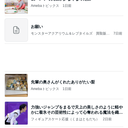
北斗 前が見えないほど曇るメガネ
Amebaトピックス
9時間前
NISA①(;'∀')
パラスジュエリー（白美女神宝珠）の夢の記録
14日前
（続編）
津久井教生 休むことも治療と実感
Amebaトピックス
9時間前