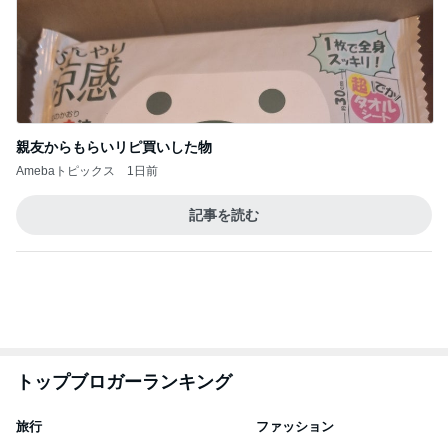
親友からもらいリピ買いした物
Amebaトピックス
1日前
記事を読む
トップブロガーランキング
旅行
ファッション
1
1
「吉田さんちのファミ
妻です。ママです
リー日記」Powered b
です。
y Ameba 吉田さんファ
吉田さんファミリー
eri.
ミリーオフィシャルブ
ログ
2
2
☆やまあこ☆さんのデ
40代からの大人
ィズニー日記
アルを品良く着こ
ファッションブロ
☆やまあこ☆
えりん
3
3
日々是甘露2〜ディズニ
銀の滴降る降るま