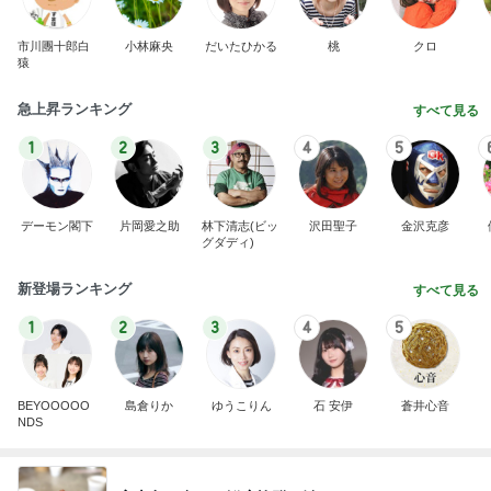
デーモン閣下
片岡愛之助
林下清志(ビッ
沢田聖子
金沢克彦
グダディ)
新登場ランキング
すべて見る
1
2
3
4
5
BEYOOOOO
島倉りか
ゆうこりん
石 安伊
蒼井心音
NDS
宮古島で食べた鮮度抜群の鮪
Amebaトピックス
2日前
広島原爆の日 市長の言葉に動揺する総理
ブルーサファイア
1日前