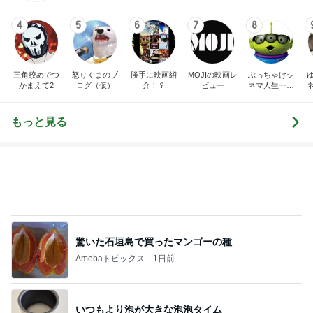
4
5
6
7
8
三角絞めでつ
怒りくまのブ
勝手に映画紹
MOJIの映画レ
ぶっちゃけシ
かまえて2
ログ（仮）
介！？
ビュー
ネマ人生一直
線！❁
もっと見る
驚いた石垣島で買ったマンゴーの種
Amebaトピックス
1日前
いつもより泡が大きな泡泡タイム
Amebaトピックス
1日前
今日の出会いを話した夫との晩ごはん