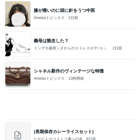
良心的な事業所ほど経営は苦しく、障害ある子の居
場所「放課後デイサービス」で深刻化する理念と現
実の
立石美津子オフィシャルブログ「テキトー母さんの
1日前
すすめ」Powered by Ameba
川崎麻世 偶然仲間が集まる寿司屋
Amebaトピックス
9時間前
涅槃寂静をゴールに設定することがなぜ大事なの
か、シンボルを受容可能なメッセージとして投げる
ことが
気功師から見たバレエとヒーリングのコツ～「まと
4日前
いのば」ブログ
アグネス 泳ぎに来る孫と会う予定
Amebaトピックス
9時間前