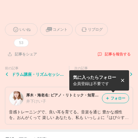
いいね
コメント
リブログ
53
記事を報告する
記事をシェア
前の記事
次の記事
ドラム講座・リズムセッショ
伊勢原「anela様」にてリト
気に入ったらフォロー
ン開催しました【動画】
ミックレッスンさせて頂きま
した。
会員登録は不要です
厚木・海老名: ピアノ・リトミック・知育・music play・教室『felice』
フォロー
井下けい子
音感トレーニングで、良い耳を育てる。音楽を通じ 豊かな感性
を。おんがくって 楽しい あなたも、私も いっしょに『はぴ☆す
ま』（はっぴー＆すまいる） ０歳からの人間教育 そして 音楽
教育