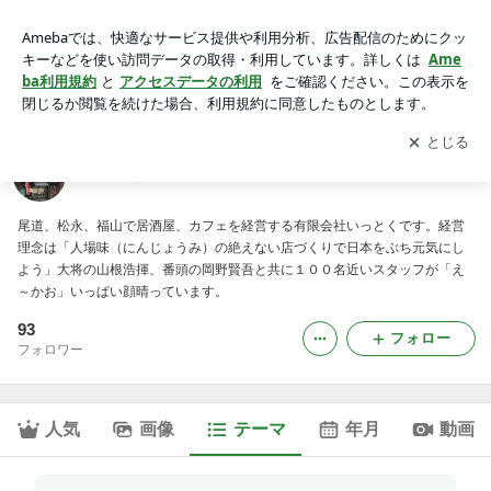
やまねこカフェ｜いっとくのブログ
アプリをダウンロードして
ブログの更新通知
を受け取りまし
開く
ょう。
いっとくのブログ
尾道、松永、福山で居酒屋、カフェを経営する有限会社いっとくです。経営
理念は「人場味（にんじょうみ）の絶えない店づくりで日本をぶち元気にし
よう」大将の山根浩揮、番頭の岡野賢吾と共に１００名近いスタッフが「え
～かお」いっぱい顔晴っています。
93
フォロー
フォロワー
人気
画像
テーマ
年月
動画