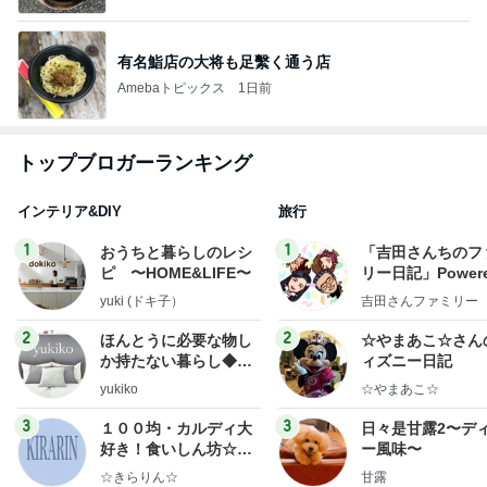
有名鮨店の大将も足繫く通う店
Amebaトピックス
1日前
トップブロガーランキング
インテリア&DIY
旅行
1
1
おうちと暮らしのレシ
「吉田さんちのフ
ピ 〜HOME&LIFE〜
リー日記」Powere
y Ameba 吉田さ
yuki (ドキ子）
吉田さんファミリー
ミリーオフィシャ
ログ
2
2
ほんとうに必要な物し
☆やまあこ☆さん
か持たない暮らし◆Ke
ィズニー日記
ep Life Simple◆〜イ
yukiko
☆やまあこ☆
ンテリアのきろく〜
3
3
１００均・カルディ大
日々是甘露2〜デ
好き！食いしん坊☆き
ー風味〜
らりん☆のブログ
☆きらりん☆
甘露