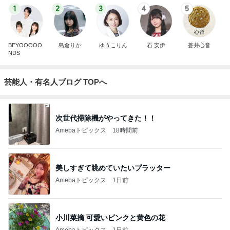
1
2
3
4
5
BEYOOOOO
島倉りか
ゆうこりん
石 安伊
蒼井心音
NDS
芸能人・有名人ブログ TOPへ
次世代掃除機がやってきた！！
Amebaトピックス
18時間前
美しすぎて眺めていたいプラッター
Amebaトピックス
1日前
小川菜摘 可愛いピンクと黄色の花
Amebaトピックス
1日前