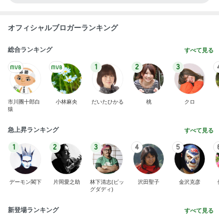
オフィシャルブロガーランキング
総合ランキング
すべて見る
1
2
3
市川團十郎白
小林麻央
だいたひかる
桃
クロ
猿
急上昇ランキング
すべて見る
1
2
3
4
5
デーモン閣下
片岡愛之助
林下清志(ビッ
沢田聖子
金沢克彦
グダディ)
新登場ランキング
すべて見る