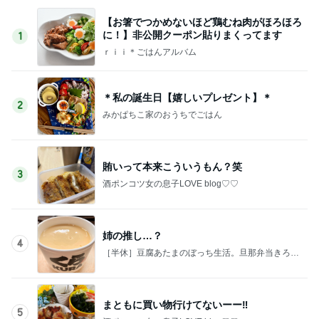
【お箸でつかめないほど鶏むね肉がほろほろ
に！】非公開クーポン貼りまくってます
1
ｒｉｉ＊ごはんアルバム
＊私の誕生日【嬉しいプレゼント】＊
2
みかぱちこ家のおうちでごはん
賄いって本来こういうもん？笑
3
酒ポンコツ女の息子LOVE blog♡♡
姉の推し…？
4
［半休］豆腐あたまのぼっち生活。旦那弁当きろく
はお休み中
まともに買い物行けてないーー‼︎
5