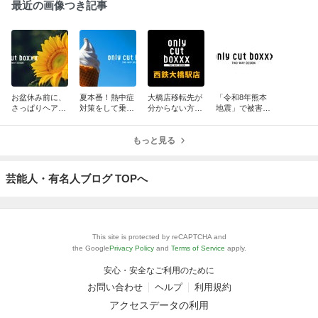
最近の画像つき記事
お盆休み前に、
夏本番！熱中症
大橋店移転先が
「令和8年熊本
さっぱりヘアカ
対策をして乗り
分からない方
地震」で被害に
ットしません
越えましょう！
に！NEW大橋店
遭われた皆様に
か？
へご案内しま
お見舞い申し上
もっと見る
す！
げます。
芸能人・有名人ブログ TOPへ
This site is protected by reCAPTCHA and
the Google
Privacy Policy
and
Terms of Service
apply.
安心・安全なご利用のために
お問い合わせ
ヘルプ
利用規約
アクセスデータの利用