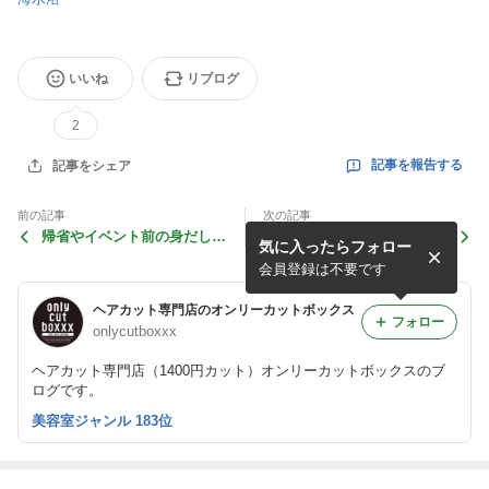
いいね
リブログ
2
記事を報告する
記事をシェア
前の記事
次の記事
帰省やイベント前の身だしな
汗と皮脂でベタつく季節にス
気に入ったらフォロー
み、ヘアカットしませんか？
ッキリカット！
会員登録は不要です
ヘアカット専門店のオンリーカットボックス
フォロー
onlycutboxxx
ヘアカット専門店（1400円カット）オンリーカットボックスのブ
ログです。
美容室ジャンル 183位