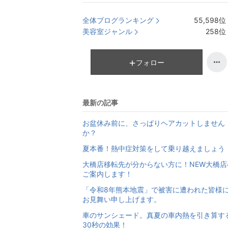
全体ブログランキング
55,598
位
美容室ジャンル
258
位
フォロー
最新の記事
お盆休み前に、さっぱりヘアカットしません
か？
夏本番！熱中症対策をして乗り越えましょう
大橋店移転先が分からない方に！NEW大橋店
ご案内します！
「令和8年熊本地震」で被害に遭われた皆様
お見舞い申し上げます。
車のサンシェード。真夏の車内熱を引き算す
30秒の効果！