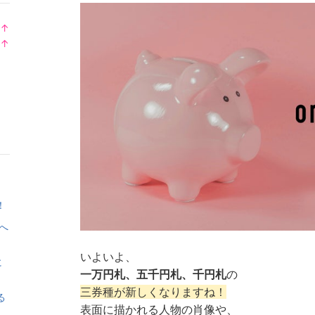
↑
ラ
↑
ン
ラ
キ
ン
ン
キ
グ
ン
上
グ
昇
上
昇
！
へ
いよいよ、
に
一万円札、五千円札、千円札
の
三券種が新しくなりますね！
る
表面に描かれる人物の肖像や、