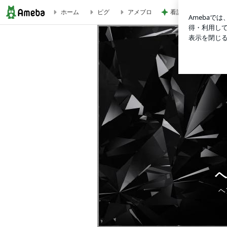
看護師からの薬に関
ホーム
ピグ
アメブロ
いよいよ新札発行！！オンリーカットボックスの券売機も新札対
ヘ