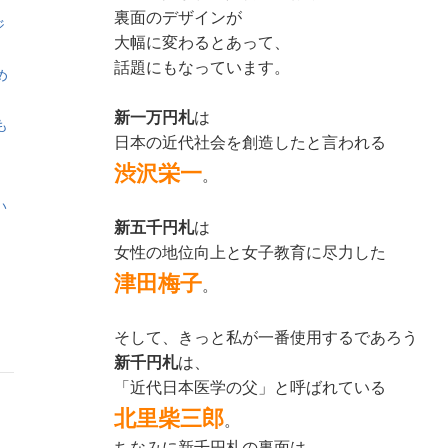
裏面のデザインが
ジ
大幅に変わるとあって、
話題にもなっています。
め
新一万円札
は
も
日本の近代社会を創造したと言われる
渋沢栄一
。
い
新五千円札
は
女性の地位向上と女子教育に尽力した
津田梅子
。
そして、きっと私が一番使用するであろう
新千円札
は、
「近代日本医学の父」と呼ばれている
北里柴三郎
。
ちなみに新千円札の裏面は、