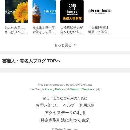
お盆休み前に、
夏本番！熱中症
大橋店移転先が
「令和8年熊本
さっぱりヘアカ
対策をして乗り
分からない方
地震」で被害に
ットしません
越えましょう！
に！NEW大橋店
遭われた皆様に
か？
へご案内しま
お見舞い申し上
もっと見る
す！
げます。
芸能人・有名人ブログ TOPへ
This site is protected by reCAPTCHA and
the Google
Privacy Policy
and
Terms of Service
apply.
安心・安全なご利用のために
お問い合わせ
ヘルプ
利用規約
アクセスデータの利用
特定商取引法に基づく表記
© CyberAgent, Inc.