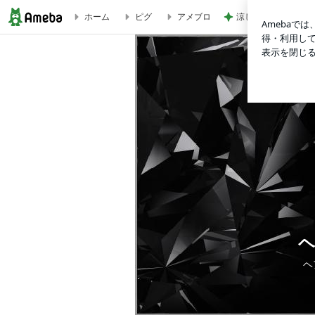
涼しく着るを優先し
ホーム
ピグ
アメブロ
男性のボウズヘア、昭和と令和では違ってきています！ | ヘ
ヘ