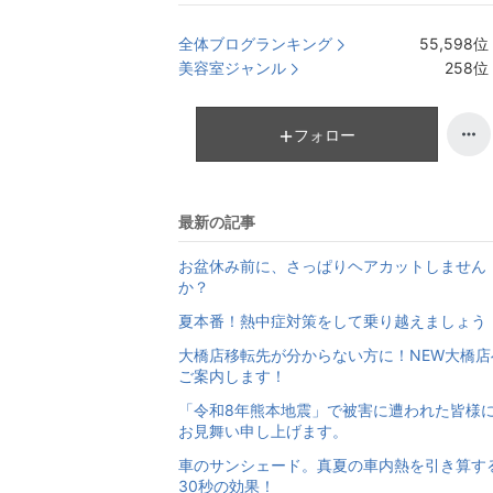
全体ブログランキング
55,598
位
美容室ジャンル
258
位
フォロー
最新の記事
お盆休み前に、さっぱりヘアカットしません
か？
夏本番！熱中症対策をして乗り越えましょう
大橋店移転先が分からない方に！NEW大橋店
ご案内します！
「令和8年熊本地震」で被害に遭われた皆様
お見舞い申し上げます。
車のサンシェード。真夏の車内熱を引き算す
30秒の効果！