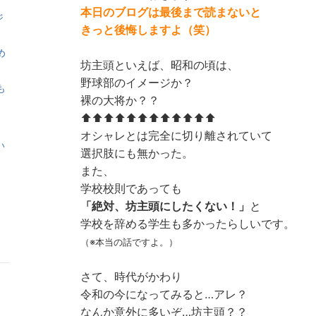
本日のブログは最後まで読まないと
ジ
きっと後悔しますよ（笑）
め
坊主頭といえば、昭和の頃は、
野球部のイメージか？
も
裸の大将か？？
⬆︎⬆︎⬆︎⬆︎⬆︎⬆︎⬆︎⬆︎⬆︎⬆︎⬆︎⬆︎
オシャレとは完全に切り離されていて
い
選択肢にも無かった。
また、
学校校則であっても
「絶対、坊主頭にしたくない！」
と
学校を辞める学生も多かったらしいです。
（※本当の話ですよ。）
さて、時代がかわり
令和の今になってみると…アレ？
なんか意外に多いぞ…坊主頭？？