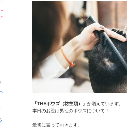
↑
ラ
↑
ン
ラ
キ
ン
ン
キ
グ
ン
上
グ
昇
上
昇
！
へ
『THEボウズ（坊主頭）』
が増えています。
に
本日のお題は男性のボウズについて！
る
最初に言っておきます。