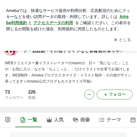
ちょこっと。 | web・アメブロカスタマイズ・イラスト・似顔
絵・その他デザインなど各種制作承り中♪
アプリをダウンロードして
ブログの更新通知
を受け取りまし
開く
ょう。
ちょこっと。 | web・アメブロカスタマイズ・イラス
ト・似顔絵・その他デザインなど各種制作承り中♪
WEBクリエイター兼イラストレーターのmarioが、日々「気になった」こと
や「お気に入り」などを「ちょこっと。」だけイラストや文章でお届けしま
す。WEB制作・Amebaブログカスタマイズ・イラスト制作・その他デザイン
承ってます☆Ameba公式ブログもカスタマイズ可能♪
73
226
フォロー
フォロワー
投稿
一覧
人気
画像
テーマ