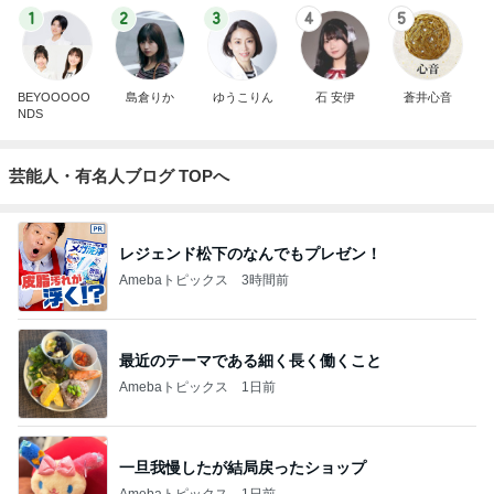
1
2
3
4
5
BEYOOOOO
島倉りか
ゆうこりん
石 安伊
蒼井心音
NDS
芸能人・有名人ブログ TOPへ
レジェンド松下のなんでもプレゼン！
Amebaトピックス
3時間前
最近のテーマである細く長く働くこと
Amebaトピックス
1日前
一旦我慢したが結局戻ったショップ
Amebaトピックス
1日前