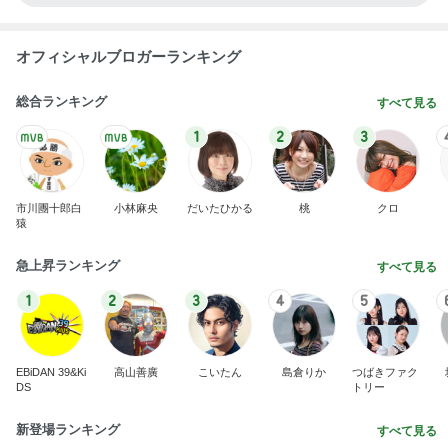
オフィシャルブロガーランキング
総合ランキング
すべて見る
1
2
3
市川團十郎白
小林麻央
だいたひかる
桃
クロ
猿
急上昇ランキング
すべて見る
1
2
3
4
5
EBiDAN 39&Ki
高山善廣
こいたん
島倉りか
つばきファク
DS
トリー
新登場ランキング
すべて見る