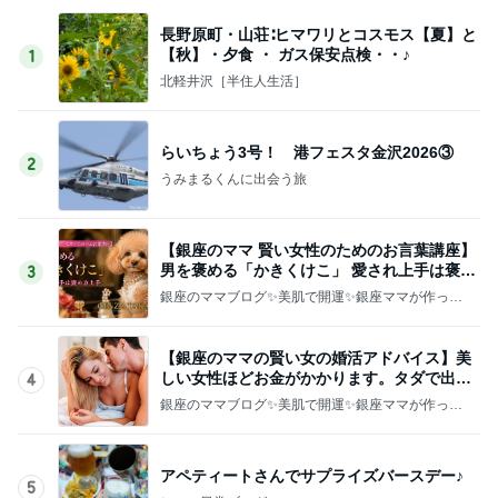
長野原町・山荘∶ヒマワリとコスモス【夏】と
【秋】・夕食 ・ ガス保安点検・・♪
1
北軽井沢［半住人生活］
らいちょう3号！ 港フェスタ金沢2026③
2
うみまるくんに出会う旅
【銀座のママ 賢い女性のためのお言葉講座】
男を褒める「かきくけこ」 愛され上手は褒め
3
方上手
銀座のママブログ✨美肌で開運✨銀座ママが作った
化粧品✨銀座クラブ高嶋25歳で開店✨高嶋りえ子
お着物でエルメス バーキン コーデ
【銀座のママの賢い女の婚活アドバイス】美
しい女性ほどお金がかかります。タダで出会
4
えると思うなよ
銀座のママブログ✨美肌で開運✨銀座ママが作った
化粧品✨銀座クラブ高嶋25歳で開店✨高嶋りえ子
お着物でエルメス バーキン コーデ
アペティートさんでサプライズバースデー♪
5