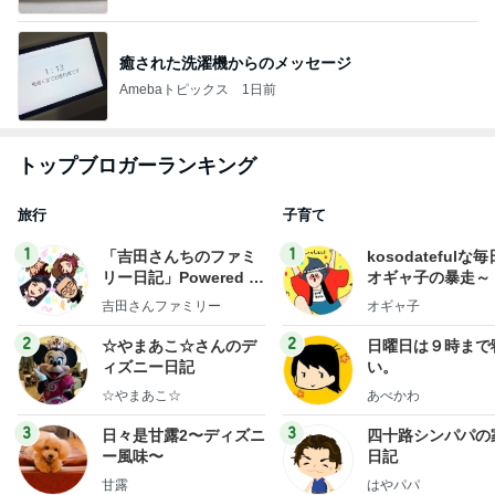
癒された洗濯機からのメッセージ
Amebaトピックス
1日前
トップブロガーランキング
旅行
子育て
1
1
「吉田さんちのファミ
kosodatefulな毎
リー日記」Powered b
オギャ子の暴走～
y Ameba 吉田さんファ
吉田さんファミリー
オギャ子
ミリーオフィシャルブ
ログ
2
2
☆やまあこ☆さんのデ
日曜日は９時まで
ィズニー日記
い。
☆やまあこ☆
あべかわ
3
3
日々是甘露2〜ディズニ
四十路シンパパの
ー風味〜
日記
甘露
はやパパ