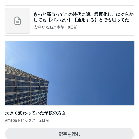
夢見さんから 揺れが激しく注意していましょう❗️
マリアオフィシャルブログ「ひむかの風にさそわれ
8日前
て」Powered by Ameba
急に暑くなった午後のギラギラ太陽
Amebaトピックス
2日前
20260803 鬼郁隊4人衆で中ちゃん釣行 写メ
中ちゃんのブログ
1日前
長女が買ってもらった爆買いのモノ