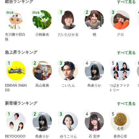
横浜SOGOうまいもの大会
nanaオフィシャルブログ Powered by Ameba
11日前
限定品を選ぶ手土産への違和感
Amebaトピックス
2日前
2026/07/28(K) 4本
何でかな？何でだろ？
10日前
誰もいない30秒で終わった出国審査