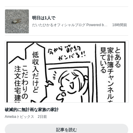
今日の服装 ブログ読んでくれてて嬉しい瞬間。
桃オフィシャルブログ Powered by Ameba
1日前
暑い日に食べた最高のマンゴープリン
Amebaトピックス
2日前
私達が何も言えなくなる事を楽しみにしていまー
す｡
最後の悪あがき
2日前
だいたの夫 ひとり遊びする息子