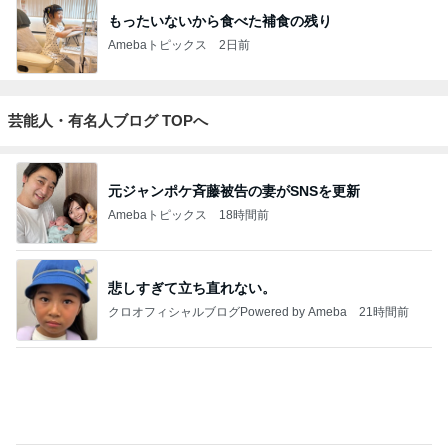
ジャンルランキング
カメラ(風景写真)
9,435人参加中
1
銀座のママブログ✨美肌で開運✨銀座ママが作った化
粧品✨銀座クラブ高嶋25歳で開店✨高嶋りえ子 お着
物でエルメス バーキン コーデ
【銀座クラブ高嶋】元OL婚約破棄から24歳で銀座ママ25歳でオーナーママ銀座 美肌で開運♡パワースポット巡り高嶋りえ子ブログ
2
北軽井沢［半住人生活］
やっちゃん
3
S M R
likeabridgeover
4
5
6
7
8