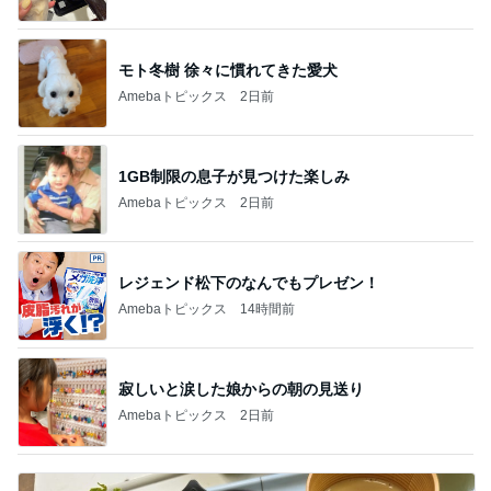
yuki (ドキ子）
eri.
2
2
ほんとうに必要な物し
40代からの大人
か持たない暮らし◆Ke
アルを品良く着こ
ep Life Simple◆〜イ
ファッションブロ
yukiko
えりん
ンテリアのきろく〜
3
3
１００均・カルディ大
銀の滴降る降るま
好き！食いしん坊☆き
に・・・
らりん☆のブログ
☆きらりん☆
illallan
もっと見る
オフィシャルブロガーランキング
総合ランキング
すべて見る
1
2
3
市川團十郎白
小林麻央
だいたひかる
桃
クロ