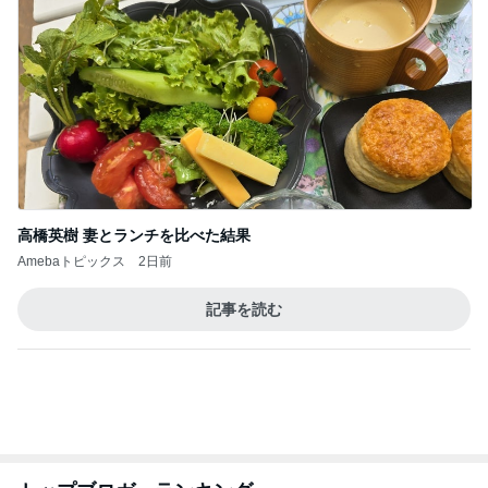
猿
急上昇ランキング
すべて見る
1
2
3
4
5
EBiDAN 39&Ki
高山善廣
こいたん
島倉りか
つばきファク
DS
トリー
新登場ランキング
すべて見る
1
2
3
4
5
BEYOOOOO
島倉りか
ゆうこりん
石 安伊
蒼井心音
NDS