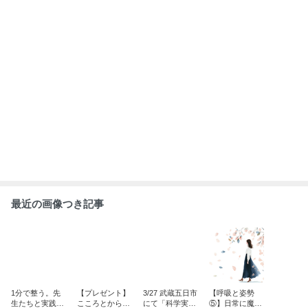
たウェルビーイ
の開運カレンダ
を楽しもう！」
をかける 〜
ング研修の記録
ー４月
「今、ここ」の
もっと見る
自分を愛おし
む〜
ABEMA
飯田圭織「誰だか分からない」激変し
た44歳の近影