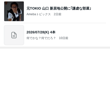
秘密基地
埼玉発 おと
Akinobu Tanig
妻に先立たれ
カメラと歩
なの小探険
uchi | Itoshima
た老人ブログ
く、日本の風
Landscape Ph
景スナップ紀
otographer
行
もっと見る