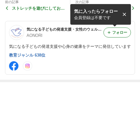
前の記事
次の記事
ストレッチを遊びにしてお子
障害者の家族として
気に入ったらフォロー
さんの発達を促す♪
会員登録は不要です
気になる子どもの発達支援・女性のウェルネスサポート
フォロー
AONORI
気になる子どもの発達支援や心身の健康をテーマに発信しています
教育ジャンル 638位
最近の画像つき記事
1分で整う。先
【プレゼント】
3/27 武蔵五日市
【呼吸と姿勢
生たちと実践し
こころとからだ
にて「科学実験
⑤】日常に魔法