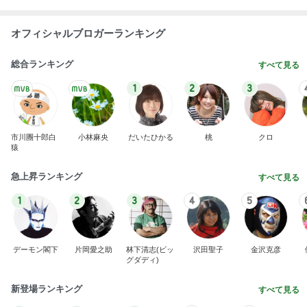
オフィシャルブロガーランキング
総合ランキング
すべて見る
1
2
3
市川團十郎白
小林麻央
だいたひかる
桃
クロ
猿
急上昇ランキング
すべて見る
1
2
3
4
5
デーモン閣下
片岡愛之助
林下清志(ビッ
沢田聖子
金沢克彦
グダディ)
新登場ランキング
すべて見る