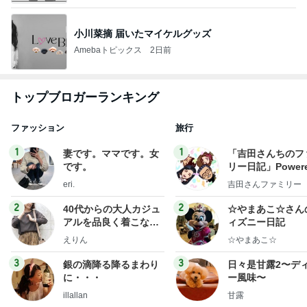
小川菜摘 届いたマイケルグッズ
Amebaトピックス
2日前
トップブロガーランキング
ファッション
旅行
1
1
妻です。ママです。女
「吉田さんちのフ
です。
リー日記」Powere
y Ameba 吉田さ
eri.
吉田さんファミリー
ミリーオフィシャ
ログ
2
2
40代からの大人カジュ
☆やまあこ☆さん
アルを品良く着こなす
ィズニー日記
ファッションブログ
えりん
☆やまあこ☆
3
3
銀の滴降る降るまわり
日々是甘露2〜デ
に・・・
ー風味〜
illallan
甘露