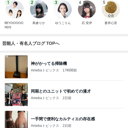
1
2
3
4
5
BEYOOOOO
島倉りか
ゆうこりん
石 安伊
蒼井心音
NDS
芸能人・有名人ブログ TOPへ
神がかってる掃除機
Amebaトピックス
17時間前
同期とのユニットで初めての漫才
Amebaトピックス
2日前
一手間で便利なカルティエの存在感
Amebaトピックス
2日前