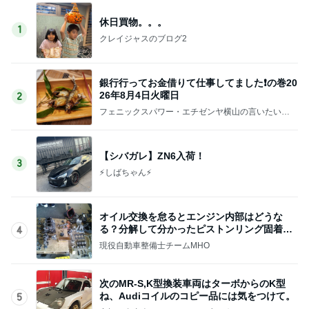
休日買物。。。
1
クレイジャスのブログ2
銀行行ってお金借りて仕事してました❗の巻20
26年8月4日火曜日
2
フェニックスパワー・エチゼンヤ横山の言いたい放
題
【シバガレ】ZN6入荷！
3
⚡️しばちゃん⚡
オイル交換を怠るとエンジン内部はどうな
る？分解して分かったピストンリング固着の
4
実態
現役自動車整備士チームMHO
次のMR-S,K型換装車両はターボからのK型
ね、Audiコイルのコピー品には気をつけて。
5