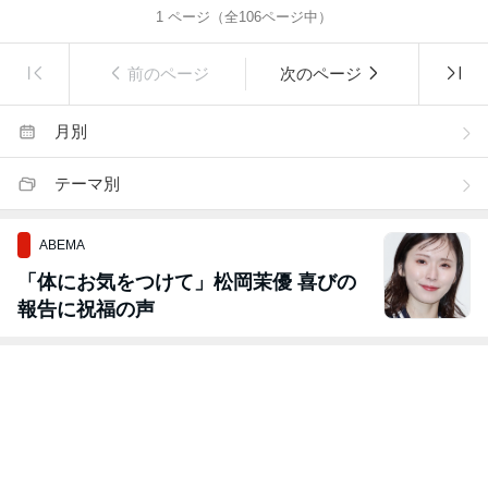
1
ページ（全
106
ページ中）
前のページ
次のページ
月別
テーマ別
ABEMA
「体にお気をつけて」松岡茉優 喜びの
報告に祝福の声