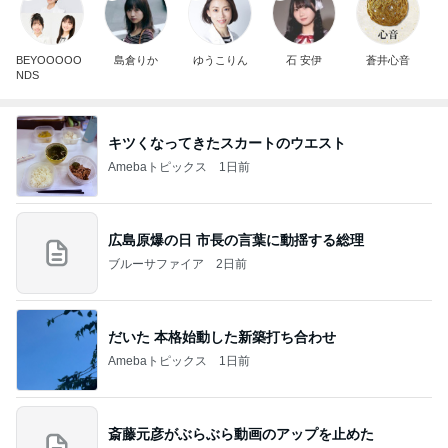
BEYOOOOO
島倉りか
ゆうこりん
石 安伊
蒼井心音
NDS
キツくなってきたスカートのウエスト
Amebaトピックス
1日前
広島原爆の日 市長の言葉に動揺する総理
ブルーサファイア
2日前
だいた 本格始動した新築打ち合わせ
Amebaトピックス
1日前
斎藤元彦がぶらぶら動画のアップを止めた