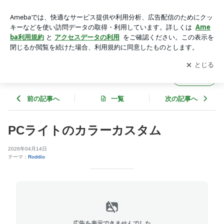
PCライトのカラーカスタム | oneスゥィング、oneスペックの
one2one
アプリをダウンロードして
ブログの更新通知
を受け取りまし
開く
ょう。
oneスゥィング、oneスペックのone2one
フォロー
前の記事へ
一覧
次の記事へ
PCライトのカラーカスタム
2026年04月14日
テーマ：
Roddio
広告を表示できませんでした