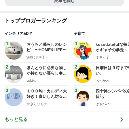
記事を読む
トップブロガーランキング
インテリア&DIY
子育て
1
1
おうちと暮らしのレシ
kosodatefulな毎
ピ 〜HOME&LIFE〜
オギャ子の暴走～
yuki (ドキ子）
オギャ子
2
2
ほんとうに必要な物し
日曜日は９時まで
か持たない暮らし◆Ke
い。
ep Life Simple◆〜イ
yukiko
あべかわ
ンテリアのきろく〜
3
3
１００均・カルディ大
四十路シンパパの
好き！食いしん坊☆き
日記
らりん☆のブログ
☆きらりん☆
はやパパ
もっと見る