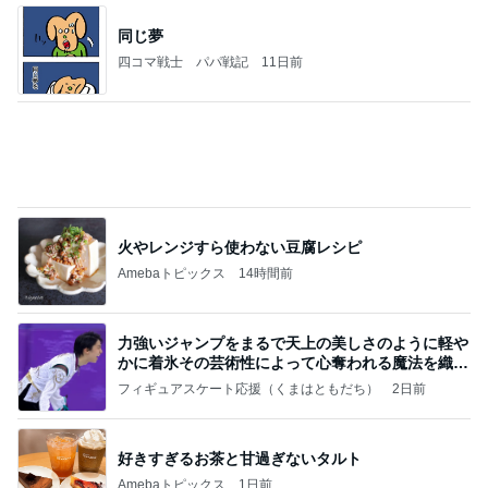
同じ夢
四コマ戦士 パパ戦記
11日前
火やレンジすら使わない豆腐レシピ
Amebaトピックス
14時間前
力強いジャンプをまるで天上の美しさのように軽や
かに着氷その芸術性によって心奪われる魔法を織り
なす
フィギュアスケート応援（くまはともだち）
2日前
好きすぎるお茶と甘過ぎないタルト
Amebaトピックス
1日前
義母は観念した？
トンデモ義母ンヌからのストレスがヤバい。
3日前