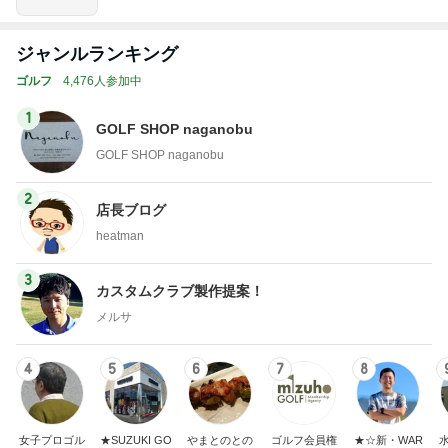
ジャンルランキング
ゴルフ
4,476人参加中
1
GOLF SHOP naganobu
GOLF SHOP naganobu
2
店長ブログ
heatman
3
カスタムクラブ製作提案！
メルサ
4
5
6
7
8
女子プロゴル
★SUZUKI GO
やまとのとの
ゴルフ会員権
★☆新・WAR