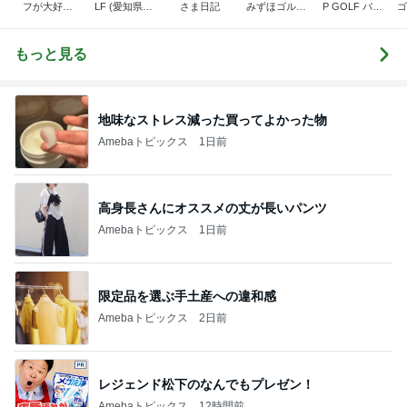
フが大好き
LF (愛知県半
さま日記
みずほゴルフ
P GOLF バカ
ゴ
〈でん〉ねん
田市スズキゴ
社長ブログ
社長の独り言
ルフ)★
☆★
もっと見る
地味なストレス減った買ってよかった物
Amebaトピックス
1日前
高身長さんにオススメの丈が長いパンツ
Amebaトピックス
1日前
限定品を選ぶ手土産への違和感
Amebaトピックス
2日前
レジェンド松下のなんでもプレゼン！
Amebaトピックス
12時間前