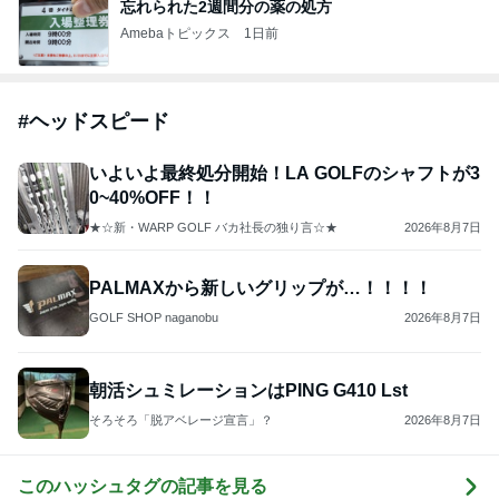
忘れられた2週間分の薬の処方
Amebaトピックス
1日前
#
ヘッドスピード
いよいよ最終処分開始！LA GOLFのシャフトが3
0~40%OFF！！
★☆新・WARP GOLF バカ社長の独り言☆★
2026年8月7日
PALMAXから新しいグリップが…！！！！
GOLF SHOP naganobu
2026年8月7日
朝活シュミレーションはPING G410 Lst
そろそろ「脱アベレージ宣言」？
2026年8月7日
このハッシュタグの記事を見る