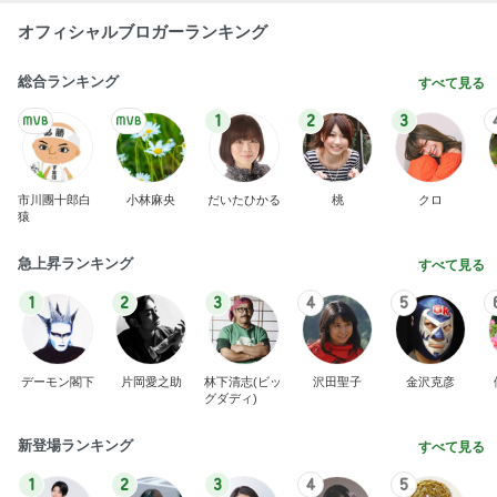
オフィシャルブロガーランキング
総合ランキング
すべて見る
1
2
3
市川團十郎白
小林麻央
だいたひかる
桃
クロ
猿
急上昇ランキング
すべて見る
1
2
3
4
5
デーモン閣下
片岡愛之助
林下清志(ビッ
沢田聖子
金沢克彦
グダディ)
新登場ランキング
すべて見る
1
2
3
4
5