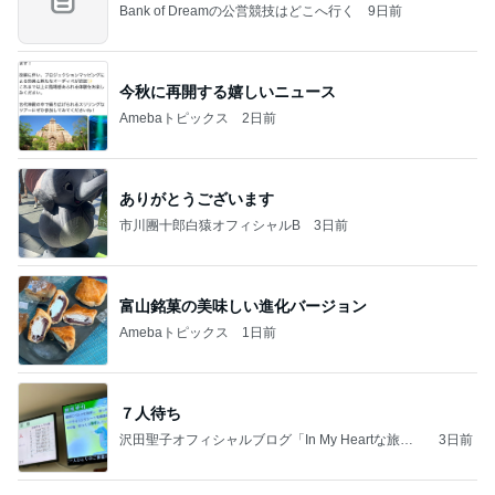
Bank of Dreamの公営競技はどこへ行く
9日前
今秋に再開する嬉しいニュース
Amebaトピックス
2日前
ありがとうございます
市川團十郎白猿オフィシャルB
3日前
富山銘菓の美味しい進化バージョン
Amebaトピックス
1日前
７人待ち
沢田聖子オフィシャルブログ「In My Heartな旅日
3日前
記」by Ameba