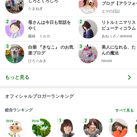
しろとくろしろ
ブログ【アラフォ
たまねぎ
社売却セカンドラ
エマの日記
フ】
2
2
母さんは今日も世話を
リトルミニマリス
やく
ビューティコラム 
little minimalist'
藤緒 ミルカ
あねっさ／anessa
uty colum
3
3
白柴 『きなこ』 のお気
美人になれる、た
楽ブログ
んの魔法
ひろ☆みき
hiromi
もっと見る
オフィシャルブロガーランキング
総合ランキング
すべて見る
1
2
3