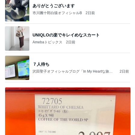
ありがとうございます
市川團十郎白猿オフィシャルB
2日前
UNIQLOの楽でキレイめなスカート
Amebaトピックス
2日前
７人待ち
沢田聖子オフィシャルブログ「In My Heartな旅日
2日前
記」by Ameba