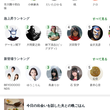
市川團十郎白
小林麻央
だいたひかる
桃
クロ
猿
急上昇ランキング
すべて見る
1
2
3
4
5
デーモン閣下
片岡愛之助
林下清志(ビッ
沢田聖子
金沢克彦
グダディ)
新登場ランキング
すべて見る
1
2
3
4
5
BEYOOOOO
ゆうこりん
島倉りか
石 安伊
蒼井心音
NDS
今日の出会いを話した夫との晩ごはん