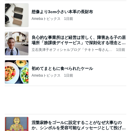
初めてまともに食べられたケール
Amebaトピックス
1日前
涅槃寂静をゴールに設定することがなぜ大事なの
か、シンボルを受容可能なメッセージとして投げる
ことが
気功師から見たバレエとヒーリングのコツ～「まと
3日前
いのば」ブログ