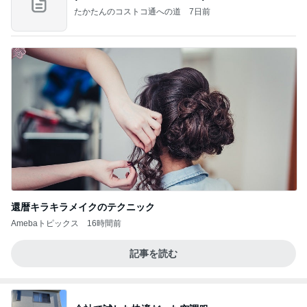
還暦キラキラメイクのテクニック
Amebaトピックス
16時間前
記事を読む
会社で試した快適だった空調服
Amebaトピックス
1日前
NISA①(;'∀')
パラスジュエリー（白美女神宝珠）の夢の記録
14日前
（続編）