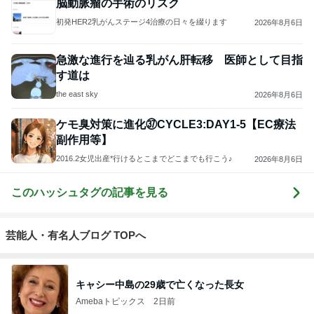
脳動脈瘤の手術のリスク
初発HER2乳がんステージ4治療の日々を綴ります
2026年8月6日
急激な進行を辿る乳がん肝転移 医師として目指
す道は
the east sky
2026年8月6日
ケモ臭対策に進化㊲CYCLE3:DAY1-5【EC療法
副作用等】
2016.2女児出産*行けるとこまでどこまでも行こう♪
2026年8月6日
このハッシュタグの記事を見る
芸能人・有名人ブログ TOPへ
キャシー中島の29歳で亡くなった長女
Amebaトピックス
2日前