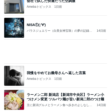
我慢をやめてお義母さんへ返した言葉
Amebaトピックス
1日前
ラーメン二郎 新潟店【新潟市中央区】ラーメン小
つけメン変更 ツルパツ麺が旨い新潟二郎のつけ麺
主に新潟グルメとラーメン食べ歩きのよしなしご
14日前
と
想像より3cm小さい本革の長財布
Amebaトピックス
1日前
良心的な事業所ほど経営は苦しく、障害ある子の居
場所「放課後デイサービス」で深刻化する理念と現
実の
立石美津子オフィシャルブログ「テキトー母さんの
1日前
すすめ」Powered by Ameba