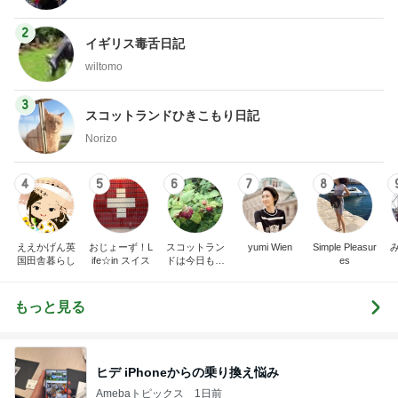
2
イギリス毒舌日記
wiltomo
3
スコットランドひきこもり日記
Norizo
4
5
6
7
8
ええかげん英
おじょーず！L
スコットラン
yumi Wien
Simple Pleasur
国田舎暮らし
ife☆in スイス
ドは今日も曇
es
り空
もっと見る
ヒデ iPhoneからの乗り換え悩み
Amebaトピックス
1日前