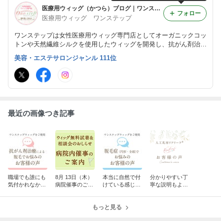
医療用ウィッグ（かつら）ブログ｜ワンステップ
フォロー
医療用ウィッグ ワンステップ
ワンステップは女性医療用ウィッグ専門店としてオーガニックコッ
トンや天然繊維シルクを使用したウィッグを開発し、抗がん剤治療
による脱毛や脱毛症・円形脱毛症、薄毛や抜毛症など髪に悩みを持
美容・エステサロンジャンル 111位
つお客様に、ご希望に合わせてカットし医療用ウィッグを提供して
おります。
最近の画像つき記事
職場でも誰にも
8月 13日（木）
本当に自然で付
分かりやすい丁
気付かれなかっ
病院催事のご案
けている感じが
寧な説明もよか
た！天然繊維の
内♪ （関西エリ
しない天然繊維
った。着脱式人
医療用フルウィ
ア）
シルクのオーダ
工乳房リアリー
ッグ(抗がん剤
もっと見る
ーメイドウィッ
フ（術後1年）
治療による脱
グ(全頭脱毛症