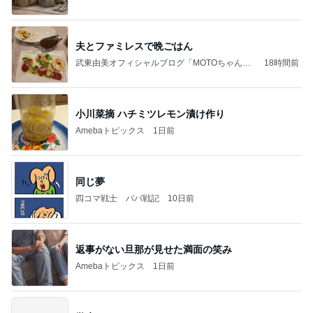
夫とファミレスで晩ごはん
武東由美オフィシャルブログ「MOTOちゃんと
18時間前
のはっぴぃな毎日」Powered by Ameba
小川菜摘 ハチミツレモン漬け作り
Amebaトピックス
1日前
同じ夢
四コマ戦士 パパ戦記
10日前
返事がない旦那が見せた満面の笑み
Amebaトピックス
1日前