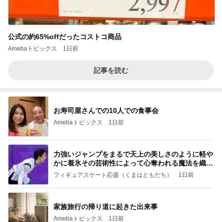
公式の約65%offだったコストコ商品
Amebaトピックス
1日前
記事を読む
お寿司屋さんでの10人での食事会
Amebaトピックス
1日前
力強いジャンプをまるで天上の美しさのように軽や
かに着氷その芸術性によって心奪われる魔法を織り
なす
フィギュアスケート応援（くまはともだち）
1日前
家族旅行の帰り道に起きた出来事
Amebaトピックス
1日前