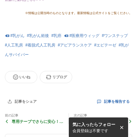
※情報は公開当時のものとなります。最新情報は公式サイトをご覧ください。
#
乳がん
#
乳がん術後
#
乳癌
#
医療用ウィッグ
#
ワンステップ
#
人工乳房
#
着脱式人工乳房
#
アピアランスケア
#
エピテーゼ
#
乳が
んサバイバー
いいね
リブログ
記事を報告する
記事をシェア
前の記事
次の記事
専用テープでさらに安心！自
2月 27日（木）病院催事のご
気に入ったらフォロー
然で肌あたりが柔らかい医療
案内♪ （関西エリア・関東エ
用ウィッグ♪（脱毛症でお悩
リア）
会員登録は不要です
みのお客様）