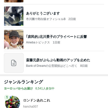
ありがとうございます
市川團十郎白猿オフィシャルB
2日前
｢庶民的｣北川景子のプライベートに反響
Amebaトピックス
1日前
斎藤元彦がぶらぶら動画のアップを止めた
Bank of Dreamの公営競技はどこへ行く
8日前
ジャンルランキング
ヨーロッパからお届け
6,541人参加中
1
ロンドンあれこれ
hancha007