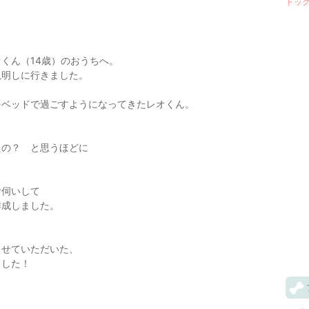
ドッグ
くん（14歳）のおうちへ。
説明しに行きました。
をベッドで過ごすようになってきたレオくん。
。
たの？ と思うほどに
お伺いして
作成しました。
させていただいた、
ました！