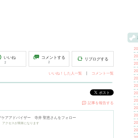
20
20
コメントする
いいね
リブログする
2
2
20
20
いいね！した人一覧
コメント一覧
20
20
ポスト
20
20
記事を報告する
20
20
ケアアドバイザー 寺井 聖恵
さんをフォロー
20
、アクセスが簡単になります
20
20