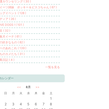
護カウンセリング ( 30 )
イーツ姉妹 ポッキー＆ビスコちゃん ( 67 )
ッグイベント ( 128 )
ディア ( 26 )
VE DOGS ! ( 101 )
 ( 32 )
板犬イーナ ( 61 )
の好きなもの ( 82 )
々のあれこれ ( 139 )
ちのカメたち ( 31 )
真日記 ( 4 )
一覧を見る
カレンダー
<<
8月
>>
日
月
火
水
木
金
土
1
2
3
4
5
6
7
8