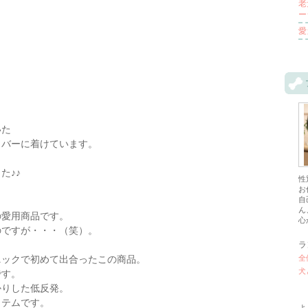
老
ー
愛
いた
カバーに着けています。
た♪♪
性
お
自
。
ん
の愛用商品です。
心
のですが・・・（笑）。
ラ
ニックで初めて出合ったこの商品。
全
犬
です。
かりした低反発。
イテムです。
よ