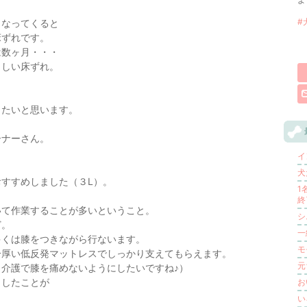
#
くなってくると
床ずれです。
は数ヶ月・・・
々しい床ずれ。
きたいと思います。
ーナーさん。
イ
り
犬
すすめしました（３L）。
1
終
いて作業することが多いということ。
シ
ど。
一
多くは膝をつきながら行ないます。
モ
分厚い低反発マットレスでしっかり支えてもらえます。
元
介護で膝を痛めないようにしたいですね♪）
としたことが
お
い