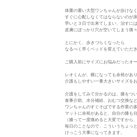
体重の重い大型ワンちゃんが歩けな
すぐに心配しなくてはならないのが
早いと３日で出来てしまい、治すに
皮膚にぽっかり穴が空いてしまう痛
とにかく、歩きづらくなったら
なるべく早くベッドを変えていただ
ご購入前にサイズにお悩みだったオ
レオくんが、横になっても余裕があ
介護もしやすい一番大きいサイズをお
介護をしてみて分かるのは、膝をつ
食事介助、水分補給、おむつ交換な
ワンちゃんのすぐそばでする作業の
マットに余裕があると、自分の膝も
（膝って一度痛めると大変ですから、
毎日のことなので、こういうちょっ
けっこう大事になってきます。