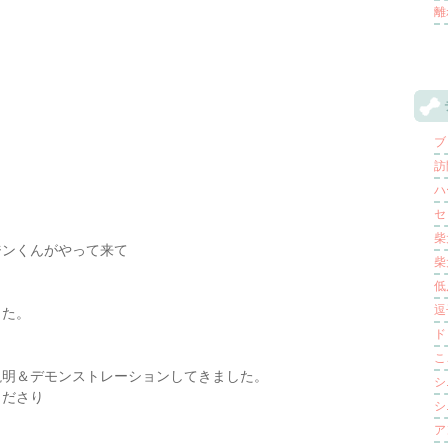
離
ブロ
訪
ハー
セ
。
柴
ジンくんがやって来て
柴
低
逗
した。
ド
と
こ
説明＆デモンストレーションしてきました。
シ
くださり
シ
ア