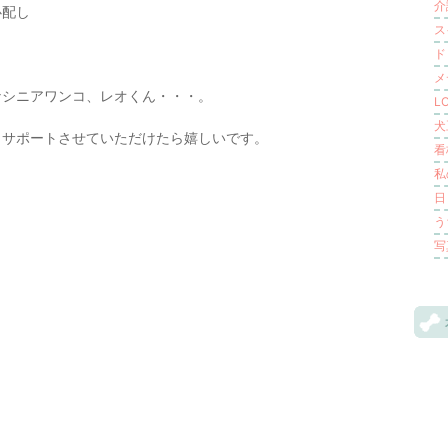
介
心配し
ス
ド
メ
なシニアワンコ、レオくん・・・。
LO
犬豆
もサポートさせていただけたら嬉しいです。
看
私
日
う
写