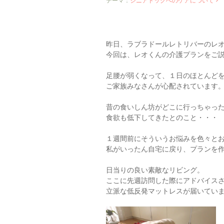
テーマ：
シニアドッグへのケアについて
昨日、ラブラドールレトリバーのレオ
今回は、レオくんの介護プランをご
足腰が弱くなって、１日のほとんど
ご家族みなさんが心配されています
昔の食いしん坊がどこに行っちゃっ
食欲も低下してきたとのこと・・・
１週間前にそういうお悩みを色々と
私がいったん自宅に戻り、プランを
日当りの良い素敵なリビング。
ここに先週訪問した際にアドバイス
立派な低反発マットレスが届いてい