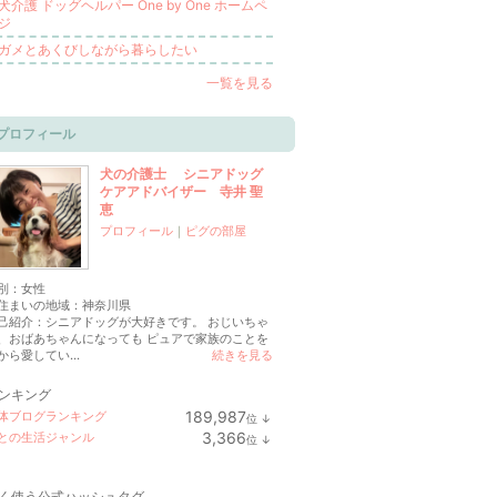
犬介護 ドッグヘルパー One by One ホームペ
ジ
ガメとあくびしながら暮らしたい
一覧を見る
プロフィール
犬の介護士 シニアドッグ
ケアアドバイザー 寺井 聖
恵
プロフィール
｜
ピグの部屋
別：
女性
住まいの地域：
神奈川県
己紹介：シニアドッグが大好きです。 おじいちゃ
、おばあちゃんになっても ピュアで家族のことを
から愛してい...
続きを見る
ンキング
189,987
体ブログランキング
位
↓
ラ
3,366
との生活ジャンル
位
↓
ン
ラ
キ
ン
ン
キ
グ
く使う公式ハッシュタグ