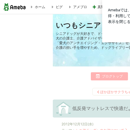
ホーム
ピグ
アメブロ
真野恵里菜 鮭が主
低反発マットレスで快適だよ〜 | いつもシニアドッグのそばに
いつもシニアドッグ
シニアドッグが大好きで、ドッグヘルパー One b
犬の介護士、介護アドバイザーをしています。
「愛犬のアンチエイジング・エクササイズ」セ
介護の担い手を増やすため、ドッグライブリー
ブログトップ
ぽかぽかサクラち
低反発マットレスで快適だ
2012年12月12日(水)