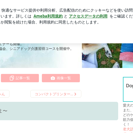
菜の夕食献立
芸能人ブログ
人気ブログ
新規登録
ログ
のそばに
y Oneとして
ミナーも開催。
協会、シニアドッグ介護習得コースを開催中。
記事一覧
画像一覧
ゃん
コンパクトプリンター…
愛犬
また
よ〜
どの
筋力
く！
老犬