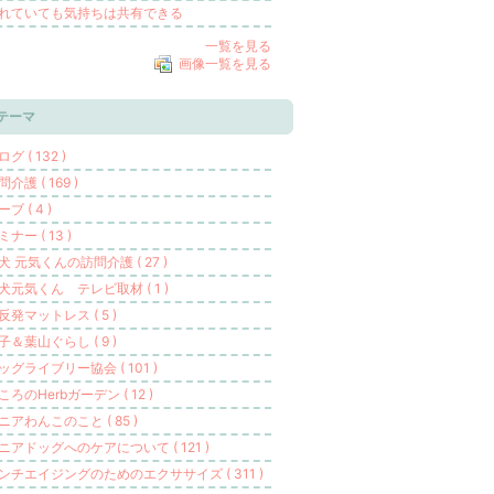
れていても気持ちは共有できる
一覧を見る
画像一覧を見る
テーマ
グ ( 132 )
問介護 ( 169 )
ブ ( 4 )
ミナー ( 13 )
犬 元気くんの訪問介護 ( 27 )
犬元気くん テレビ取材 ( 1 )
反発マットレス ( 5 )
子＆葉山ぐらし ( 9 )
ッグライブリー協会 ( 101 )
ころのHerbガーデン ( 12 )
ニアわんこのこと ( 85 )
ニアドッグへのケアについて ( 121 )
ンチエイジングのためのエクササイズ ( 311 )