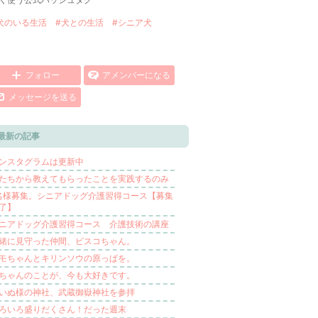
ン
下
グ
降
下
犬のいる生活
#犬との生活
#シニア犬
降
フォロー
アメンバーになる
メッセージを送る
最新の記事
ンスタグラムは更新中
たちから教えてもらったことを実践するのみ
名様募集。シニアドッグ介護習得コース【募集
了】
ニアドッグ介護習得コース 介護技術の講座
緒に見守った仲間、ビスコちゃん。
モちゃんとキリンソウの原っぱを。
ちゃんのことが、今も大好きです。
いぬ様の神社、武蔵御嶽神社を参拝
ろいろ盛りだくさん！だった週末