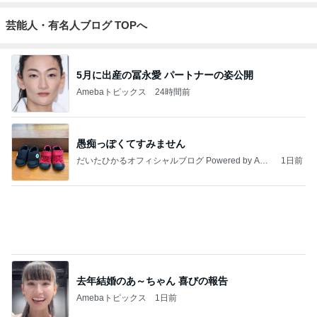
研究者。東南
化システム開
海地震と南海
発者のつぶや
もっと見る
トラフ地震は2
き～
031年前後ま
で❗❗
トップブロガーランキング
ファッション
子育て
1
1
妻です。ママです。女
kosodatefulな毎
です。
オギャ子の暴走～
eri.
オギャ子
2
2
40代からの大人カジュ
日曜日は９時まで
アルを品良く着こなす
い。
ファッションブログ
えりん
あべかわ
3
3
銀の滴降る降るまわり
四十路シンパパの
に・・・
日記
illallan
はやパパ
もっと見る