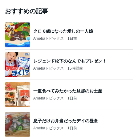
ジャンルランキング
ネット・技術
7,831人参加中
1
何でかな？何でだろ？
気になる毎日
2
Blog Yutaka Yamashita
Yutaka Yamashita
3
ZERO「不都合な…ver2」
zero2686
4
5
6
7
8
39次元魂 東
西マサヤ太陽
世界と日本の
♡LOVE&PEA
サルでもわか
年
海
光フレアCME
真実
CE♡^ - ^♡の
るLINE@カフ
波動地震予知
ブログ
ェ～LINE自動