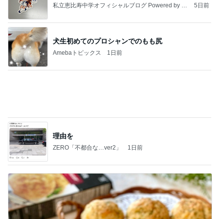
《閲覧注意！》蛇口一体型の浄水器をつけた結果。
おうちと暮らしのレシピ 〜HOME&LIFE〜
3日前
精神疾患の治療を受けられない現状
Amebaトピックス
1日前
インターン面接4
四コマ戦士 パパ戦記
8日前
30代子なしの最近の沢山の購入品