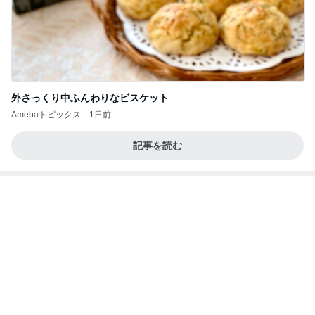
Amebaトピックス
2日前
１週間「9割ビーガン生活」をしてみて、気づいた
こと。体と心が軽い～！
ホンネの“子供おばさん”日記～愛と光の道へ～
20時間前
ユカイ 岡山のカツ丼と中華そば
Amebaトピックス
1日前
CHICA#TETSU 大坪茉乃
BEYOOOOONDSオフィシャルブログ Powered by
1日前
Ameba