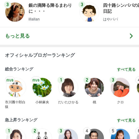
【いなプー】素晴らしいところたくさん、ハマりす
ぎる場所
クロオフィシャルブログPowered by Ameba
4日前
手術したばかりなのに新しい出来物
Amebaトピックス
1日前
2026/08/02(K) 3本
何でかな？何でだろ？
8日前
橋本じゅん 5km彷徨った旅の決着