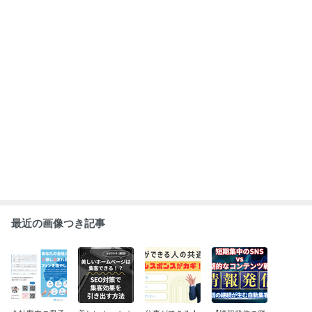
が完成！
ージは集客でき
の共通点：秒速
続が生む自動集
る！？SEO対策
レスポンスがカ
客マシン】短期
で集客効果を引
ギ！
集中のSNS vs
き出す方法
もっと見る
長期的なコンテ
ンツ戦略
ABEMA
女優 三田寛子が交通事故で病院へ