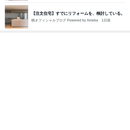
オフィシャルブロガーランキング
総合ランキング
すべて見る
1
2
3
市川團十郎白
小林麻央
だいたひかる
桃
クロ
猿
急上昇ランキング
すべて見る
1
2
3
4
5
加藤紀子
Sakurashimeji
真飛聖
尼子勝紀
モーニング
娘。'26 天気組
新登場ランキング
すべて見る