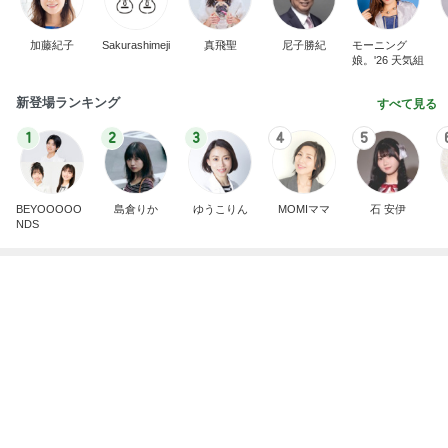
Amebaトピックス
1日前
A宮一家はなぜご静養しないのかなどとくだらない
記事
ブルーサファイア
2日前
ご紹介いただいた記事の備忘録
Amebaトピックス
1日前
どの口が言えるの？
最後の悪あがき
1日前