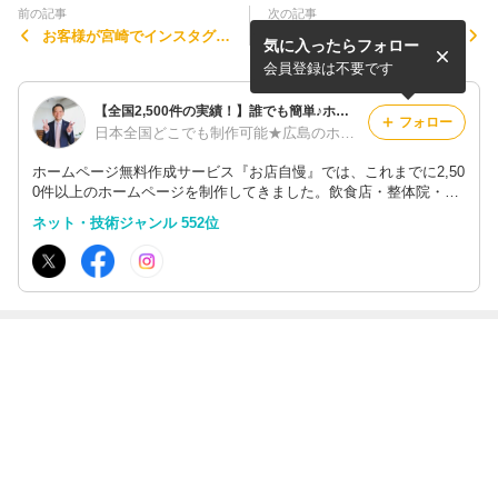
前の記事
次の記事
お客様が宮崎でインスタグラ
LINE社からの営業電話 | LIN
気に入ったらフォロー
ムの集客セミナー開催♪
E@主催の無料セミナーもあ
りますよ。
会員登録は不要です
【全国2,500件の実績！】誰でも簡単♪ホームページ制作サービス『お店自慢』
フォロー
日本全国どこでも制作可能★広島のホームページ制作会社【合同会社エムリンクス】
ホームページ無料作成サービス『お店自慢』では、これまでに2,50
0件以上のホームページを制作してきました。飲食店・整体院・音
楽教室・エステサロン・結婚相談所など、どんなジャンル・業種で
ネット・技術ジャンル 552位
も無料でホームページが作成できます。格安・低料金のホームペー
ジ制作も可能！
最近の画像つき記事
会社案内の冊子
美しいホームペ
仕事ができる人
【情報発信の継