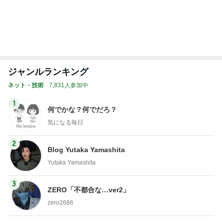
1
2
3
4
5
BEYOOOOO
島倉りか
ゆうこりん
MOMIママ
石 安伊
NDS
東MAX 毎年恒例の館山の花火大会
Amebaトピックス
1日前
9/10【イベント】のお知らせ
辰巳ゆうとオフィシャルブログ Powered by Ameb
2日前
a
コストコで試食して即買いした物
Amebaトピックス
1日前
昨日の通勤コーデ＆【本日20時スタート】楽天お買