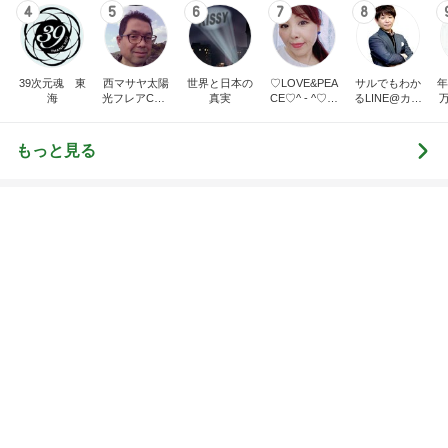
い物マラソンお得情報まとめ
norikoオフィシャルブログ「Noricoco room 〜365
6日前
日コーディネート日記〜」Powered by Ameba
堀ちえみ 施術の合間の車中ランチ
Amebaトピックス
2日前
もうすぐ〜〜♡
私立恵比寿中学オフィシャルブログ Powered by A
5日前
meba
犬生初めてのプロシャンでのもも尻
Amebaトピックス
1日前
理由を
ZERO「不都合な…ver2」
1日前