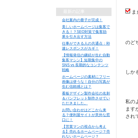
最新の記事
ま
会社案内の冊子が完成！
美しいホームページは集客で
きる！？SEO対策で集客効
果を引き出す方法
のど
仕事ができる人の共通点：秒
速レスポンスがカギ！
【情報発信の継続が生む自動
集客マシン】短期集中の
SNS vs 長期的なコンテンツ
戦略
しか
ホームページの素材にフリー
画像は使うな！自分の写真が
生む信頼感とは？
看板デザイン製作会社の名刺
＆パンフレット制作させてい
私の
ただきました。
ます
お問い合わせはどこから来
る？便利屋サイトが意外な窓
され
口に！
【営業マンの視点から考え
る】売れるホームページ？売
れないホームページ？