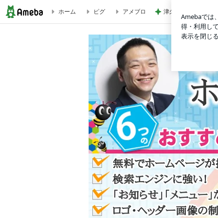
ホーム
ピグ
アメブロ
津久井教生 書いて
【ぼやき】ヘッダー画像を無料でお作りしますよ！と言っているのに… | 【全国2,