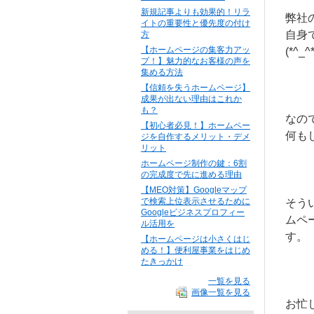
新規記事よりも効果的！リラ
弊社
イトの重要性と優先度の付け
自身
方
【ホームページの集客力アッ
(*^_^*
プ！】魅力的なお客様の声を
集める方法
【信頼を失うホームページ】
成果が出ない理由はこれか
も？
なの
【初心者必見！】ホームペー
何も
ジを自作するメリット・デメ
リット
ホームページ制作の鍵：6割
の完成度で先に進める理由
【MEO対策】Googleマップ
で検索上位表示させるために
そう
Googleビジネスプロフィー
ムペ
ル活用を
す。
【ホームページは小さくはじ
める！】便利屋事業をはじめ
たきっかけ
一覧を見る
画像一覧を見る
お忙