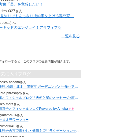
方位『美』を覚醒したい！
ndesu327さん
”人見知りでもあっさり成約率を上げる専門家 ジュンジ”のブログ
epostさん
ーキッドのエンジョイ！アラフィフ♡
一覧を見る
フォローすると、このブログの更新情報が届きます。
お気に入りブログ
koniko-hananaさん
埼玉県 桶川・北本・鴻巣市 ガーデニングと手作りアクセサリーのお教室
koto-philosophyさん
美箏オフィシャルブログ「天使と星のメッセージ⭐︎願いを叶えるワクワクのヒント」Powered by Ameba
oko-marsさん
川恭子オフィシャルブログPowered by Ameba
更新
rymama616さん
社員３児ワーママ❤︎
kumori0418さん
熊本県合志市♡癒やしと健康を♡リラクゼーションサロン✾nukumori