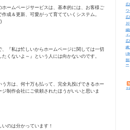
広
のホームページサービスは、基本的には、お客様ご
ワ
で作成＆更新、可愛がって育てていくシステム。
広
)
川
縁
ィ
広
縄
で、『私は忙しいからホームページに関しては一切
i
したくないよ～』という人には向かないのです。
脱
ー
いう方は、何十万も払って、完全丸投げできるホー
※
ージ制作会社にご依頼されたほうがいいと思いま
しいのは分かっています！