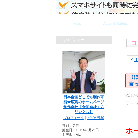
ホーム
お店自慢について
Home
About Omisejiman
プロフィール
【
【
言
2017-
日本全国どこでも制作可
能★広島のホームページ
テー
制作会社【合同会社エム
リンクス】
プロフィール
｜
ピグの部屋
性別：
男性
ホ
誕生日：
1975年5月28日
血液型：
A型