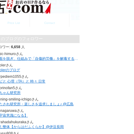
料金一覧
お問い合わせ
Price List
Contact
このブログのフォロワー
ロワー:
6,658
人
gic-himuroさん
仮面を脱ぎ、仕組みで「自傷的労働」を解毒する。 ｜頑張ってるのに苦しい人へ
olerさん
holerのブログ
rpediem1055さん
ピと 心理（TA）と 時々 日常
torinofan5さん
ちゃん研究所
ining-smiling-ichigoさん
たされ研究所・楽しさを追求しましょ♪ @広島
unagaruwaさん
宇宙意識になる】
rahadahukurakaさん
む整体【からはだふくらか】@伊豆長岡
-yuu808さん