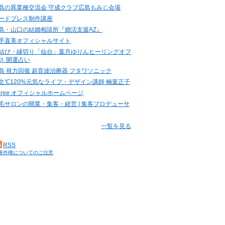
島の異業種交流会 守成クラブ広島もみじ会場
ードプレス制作講座
島・山口の結婚相談所『婚活支援AZ』
手直美オフィシャルサイト
結び・縁切り「仙台」葉月ゆりんヒーリングオフ
ス 開運占い
島 視力回復 超音波治療器 フタワソニック
文℃120%元気なライフ・デザイン講師 楠葉正子
.three オフィシャルホームページ
毛サロンの開業・集客・経営 | 集客プロデューサ
一覧を見る
RSS
著作権についてのご注意