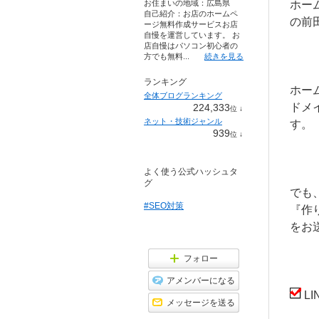
お住まいの地域：
広島県
ホー
自己紹介：お店のホームペ
の前
ージ無料作成サービスお店
自慢を運営しています。 お
店自慢はパソコン初心者の
方でも無料...
続きを見る
ランキング
ホー
全体ブログランキング
ドメ
224,333
位
↓
ラ
ネット・技術ジャンル
す。
ン
939
位
↓
キ
ラ
ン
ン
グ
キ
下
よく使う公式ハッシュタ
ン
降
グ
グ
下
でも
降
#SEO対策
『作
をお
フォロー
アメンバーになる
L
メッセージを送る