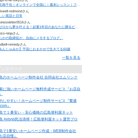
higo-ichie-tokyoさん
東京南千住｜オンラインで全国に｜週末レッスン｜フラワーアレンジメント｜レタグラフィー ｜スマホフォトレッスン
ckwell-redmondさん
しい英語と日常
sinessletter0516さん
「ゼロから夢を叶える！起業1年目のあなたに贈るビジネスレター」
rizo-ninjaさん
っかの取締役が、自由にメモするブログ。
ndbell-remedyさん
あんじゅみか】宇宙におまかせで生きてる60歳
一覧を見る
ブックマーク
島のホームページ制作会社 合同会社エムリンク
索に強いホームページ無料作成サービス『お店自
』
約しやすい！ホームページ制作サービス『繁盛
.com』
島で１番安い・安心価格の広島便利屋ネット
島 Airbnb民泊清掃！広島便利屋ネット運営ブロ
島で1番安いホームページ作成・WEB制作会社
お店自慢』