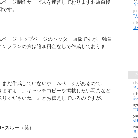
ムページ制作サービスを運営しておりますお店自慢
全
田です。
ju
mi
オ
ムページ トップページのヘッダー画像ですが、独自
インプランの方は追加料金なしで作成しておりま
、まだ作成していないホームページがあるので、
ni
りますよ～。キャッチコピーや掲載したい写真など
mi
送りくださいね！』とお伝えしているのですが、
ky
市
yu
会
INEスルー（笑）
nu