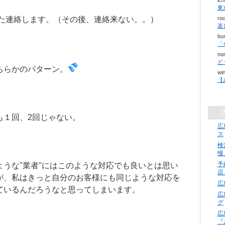
ic
た連絡します。（その後、連絡来ない。。）
ro
楽
bu
no
ど
ちらかのパターン。
wi
【
も１回、2回じゃない。
広
ス
検
慢
予
ような"業者"にはこのような対応でも良いとは思い
店
が、私はきっと自分のお客様にも同じような対応を
広
ているんだろうなと思ってしまいます。
広
グ
広
『