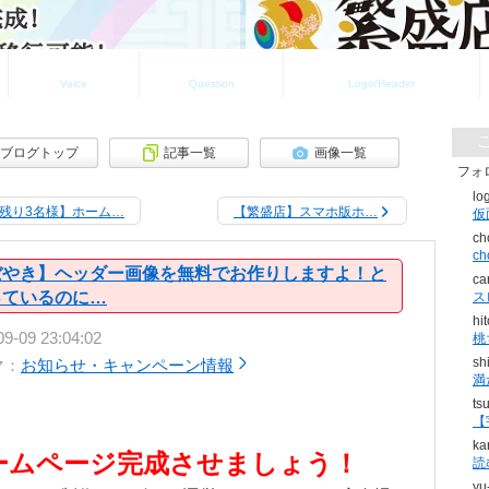
お客様の声
よくある質問
ロゴ・ヘッダ制作実績
Voice
Question
Logo/Header
ブログトップ
記事一覧
画像一覧
フォ
lo
残り3名様】ホーム…
【繁盛店】スマホ版ホ…
ch
c
ぼやき】ヘッダー画像を無料でお作りしますよ！と
ca
っているのに…
ス
hi
09-09 23:04:02
桃
sh
マ：
お知らせ・キャンペーン情報
満
ts
【
ka
ームページ完成させましょう！
読
yu