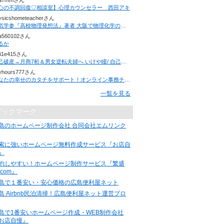
7a7mmさん
心の不調回復♡相談室】心理カウンセラー 西田アキ
ysicshometeacherさん
人気学参『高校物理発想法』著者 大阪で物理化学の家庭教師を行っています。生徒募集中！
a560102さん
るか
i1e415さん
自己破産→月商7桁＆男女逆転夫婦へ いけや瞳/ 自己愛 i love Me.の法則
yhours777さん
あなたの幸せのカタチをサポート！オンライン事務チーム【事務管理.NET】代表 樋口恭子のつぶやき
一覧を見る
ブックマーク
島のホームページ制作会社 合同会社エムリンク
索に強いホームページ無料作成サービス『お店自
』
約しやすい！ホームページ制作サービス『繁盛
.com』
島で１番安い・安心価格の広島便利屋ネット
島 Airbnb民泊清掃！広島便利屋ネット運営ブロ
島で1番安いホームページ作成・WEB制作会社
お店自慢』