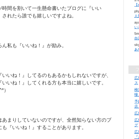
s
【
が時間を割いて一生懸命書いたブログに『いい
ph
』されたら誰でも嬉しいですよね。
ay
い
5m
ろん私も『いいね！』が励み。
sk
『いいね！』してるのもあるかもしれないですが、
広
『いいね！』してくれる方も本当に嬉しいです。
ス
^*）
検
慢
予
店
広
はあまりしていないのですが、全然知らない方のブ
広
グ
にも『いいね！』することがあります。
広
『