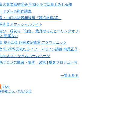
島の異業種交流会 守成クラブ広島もみじ会場
ードプレス制作講座
島・山口の結婚相談所『婚活支援AZ』
手直美オフィシャルサイト
結び・縁切り「仙台」葉月ゆりんヒーリングオフ
ス 開運占い
島 視力回復 超音波治療器 フタワソニック
文℃120%元気なライフ・デザイン講師 楠葉正子
.three オフィシャルホームページ
毛サロンの開業・集客・経営 | 集客プロデューサ
一覧を見る
RSS
著作権についてのご注意