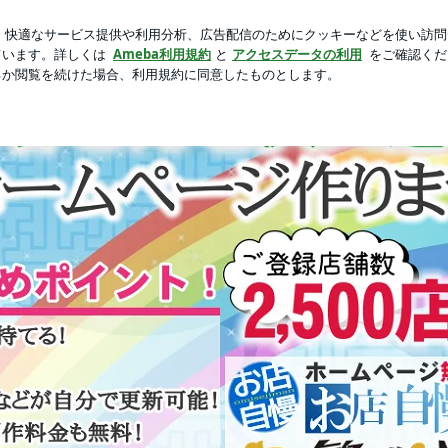
新規登録
ロ
った欠品の品
芸能人ブログ
人気ブログ
,500件の実績！】誰でも簡単♪ホームページ制作サービス『お店自慢』