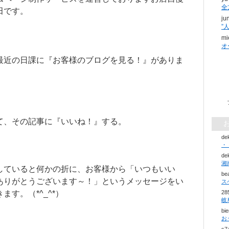
全
田です。
ju
mi
オ
最近の日課に『お客様のブログを見る！』がありま
て、その記事に『いいね！』する。
de
・
de
していると何かの折に、お客様から「いつもいい
be
ありがとうございます～！」というメッセージをい
ス
ます。（*^_^*）
28
bi