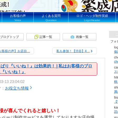
お客様の声
よくある質問
ロゴ・ヘッダ制作実績
Voice
Question
Logo/Header
ブログトップ
記事一覧
画像一覧
フォ
lo
お客様の声】お店自…
私も参加！【渋谷】4…
ch
c
ぱり『いいね！』は効果的！ | 私はお客様のブロ
ca
に『いいね！』
ス
hi
03-13 23:04:02
桃
sh
マ：
お役立ち情報
満
ts
【
ka
様が喜んでくれると嬉しい！
読
ムページ制作サービスを運営しておりますお店自慢
yu