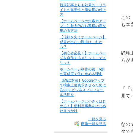
新規記事よりも効果的！リラ
イトの重要性と優先度の付け
方
この
【ホームページの集客力アッ
も本
プ！】魅力的なお客様の声を
集める方法
【信頼を失うホームページ】
成果が出ない理由はこれか
も？
経験
【初心者必見！】ホームペー
ジを自作するメリット・デメ
方が
リット
ホームページ制作の鍵：6割
の完成度で先に進める理由
【MEO対策】Googleマップ
で検索上位表示させるために
「『
Googleビジネスプロフィー
ル活用を
見て
【ホームページは小さくはじ
める！】便利屋事業をはじめ
たきっかけ
一覧を見る
なの
画像一覧を見る
タで