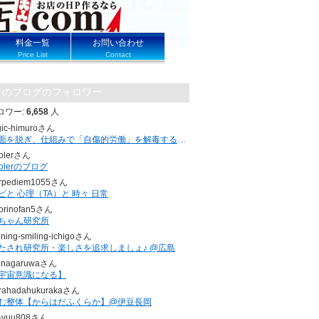
料金一覧
お問い合わせ
Price List
Contact
このブログのフォロワー
ロワー:
6,658
人
gic-himuroさん
仮面を脱ぎ、仕組みで「自傷的労働」を解毒する。 ｜頑張ってるのに苦しい人へ
olerさん
holerのブログ
rpediem1055さん
ピと 心理（TA）と 時々 日常
torinofan5さん
ちゃん研究所
ining-smiling-ichigoさん
たされ研究所・楽しさを追求しましょ♪ @広島
unagaruwaさん
宇宙意識になる】
rahadahukurakaさん
む整体【からはだふくらか】@伊豆長岡
-yuu808さん