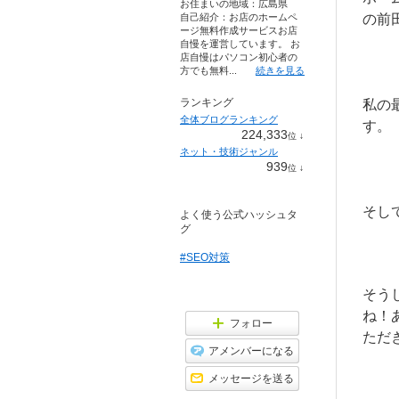
お住まいの地域：
広島県
自己紹介：お店のホームペ
の前
ージ無料作成サービスお店
自慢を運営しています。 お
店自慢はパソコン初心者の
方でも無料...
続きを見る
ランキング
私の
全体ブログランキング
す。
224,333
位
↓
ラ
ネット・技術ジャンル
ン
939
位
↓
キ
ラ
ン
ン
グ
キ
下
そし
よく使う公式ハッシュタ
ン
降
グ
グ
下
降
#SEO対策
そう
ね！
フォロー
ただき
アメンバーになる
メッセージを送る