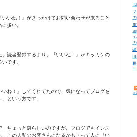
広
ワ
『いいね！』がきっかけてお問い合わせが来ること
広
当に多い。
川
縁
ィ
広
縄
上、読者登録するより、『いいね！』がキッカケの
i
多いです。
脱
ー
いいね！』してくれてたので、気になってブログを
※
～」という方です。
で、ちょっと嫌らしいのですが、ブログでもインス
も、この人私のお客さんになるかも？って人に『い