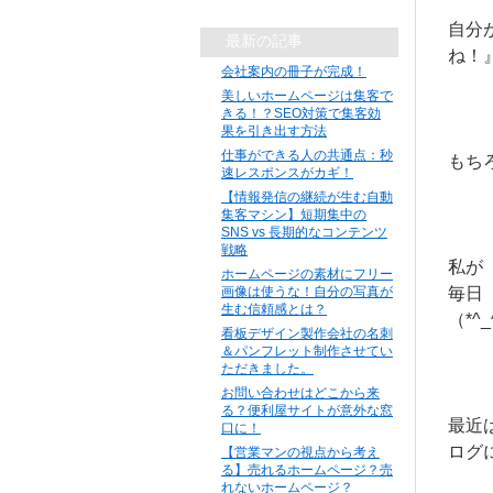
自分
最新の記事
ね！
会社案内の冊子が完成！
美しいホームページは集客で
きる！？SEO対策で集客効
果を引き出す方法
仕事ができる人の共通点：秒
もち
速レスポンスがカギ！
【情報発信の継続が生む自動
集客マシン】短期集中の
SNS vs 長期的なコンテンツ
戦略
私が
ホームページの素材にフリー
画像は使うな！自分の写真が
毎日
生む信頼感とは？
（*^_
看板デザイン製作会社の名刺
＆パンフレット制作させてい
ただきました。
お問い合わせはどこから来
る？便利屋サイトが意外な窓
最近
口に！
ログ
【営業マンの視点から考え
る】売れるホームページ？売
れないホームページ？