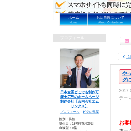
ホーム
お店自慢について
Home
About Omisejiman
プロフィール
【
やっ
グ
2017-
日本全国どこでも制作可
能★広島のホームページ
テー
制作会社【合同会社エム
リンクス】
プロフィール
｜
ピグの部屋
性別：
男性
お客
誕生日：
1975年5月28日
血液型：
A型
ホー