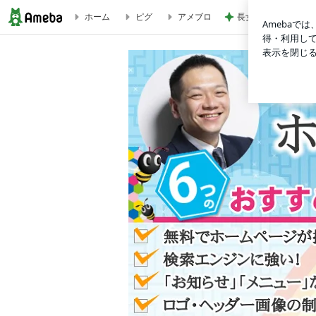
ホーム
ピグ
アメブロ
長女にもらえて良か
やっぱり『いいね！』は効果的！ | 私はお客様のブログに『いいね！』 | 【全国2