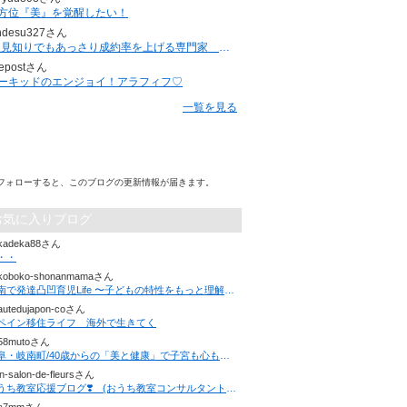
方位『美』を覚醒したい！
ndesu327さん
”人見知りでもあっさり成約率を上げる専門家 ジュンジ”のブログ
epostさん
ーキッドのエンジョイ！アラフィフ♡
一覧を見る
フォローすると、このブログの更新情報が届きます。
お気に入りブログ
kadeka88さん
・・
koboko-shonanmamaさん
湘南で発達凸凹育児Life 〜子どもの特性をもっと理解することでママの笑顔が広がる〜
autedujapon-coさん
ペイン移住ライフ 海外で生きてく
58mutoさん
岐阜・岐南町/40歳からの「美と健康」で子宮も心もやわらかに 足つぼスクール＆サロン 華non高橋こずえ
en-salon-de-fleursさん
おうち教室応援ブログ❣️ (おうち教室コンサルタント坂本)