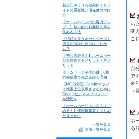
新規記事よりも効果的！リラ
イトの重要性と優先度の付け
方
【ホームページの集客力アッ
ち
プ！】魅力的なお客様の声を
変
集める方法
こ
【信頼を失うホームページ】
成果が出ない理由はこれか
も？
【初心者必見！】ホームペー
ジを自作するメリット・デメ
リット
自
ホームページ制作の鍵：6割
で
の完成度で先に進める理由
来
【MEO対策】Googleマップ
で検索上位表示させるために
（
Googleビジネスプロフィー
ル活用を
【ホームページは小さくはじ
める！】便利屋事業をはじめ
たきっかけ
ホ
一覧を見る
あ
画像一覧を見る