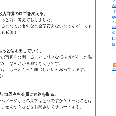
ワ
広
川
お店自慢のロゴを変える。
縁
ょっと前に考えておりました。
ィ
えるとなると名刺など全部変えないとですが、でも
広
れも必須！
縄
i
脱
ー
もっと個を出していく。
分の写真を公開することに相当な抵抗感があった私
すが、なんとか克服できそうです。
年は、もっともっと露出したいと思っています。
※
笑）
月に1回有料会員に連絡を取る。
ームページからの集客はどうですか？困ったことは
りませんか？などをお聞きしてサポートする。