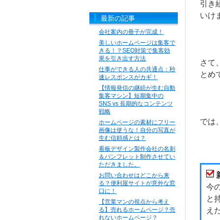
引き
いけ
最新の記事
会社案内の冊子が完成！
美しいホームページは集客で
きる！？SEO対策で集客効
果を引き出す方法
さて
仕事ができる人の共通点：秒
とめ
速レスポンスがカギ！
【情報発信の継続が生む自動
集客マシン】短期集中の
SNS vs 長期的なコンテンツ
戦略
では
ホームページの素材にフリー
画像は使うな！自分の写真が
生む信頼感とは？
看板デザイン製作会社の名刺
＆パンフレット制作させてい
ただきました。
お問い合わせはどこから来
る？便利屋サイトが意外な窓
今
口に！
と
【営業マンの視点から考え
る】売れるホームページ？売
え
れないホームページ？