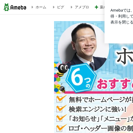
ホーム
ピグ
アメブロ
薬が貰えず汗でドロ
【2017年】やりたいことをまとめてみました！ | 【全国2,500件の実績！】誰