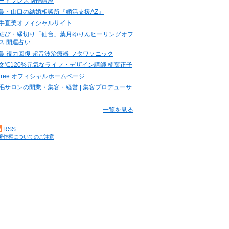
ードプレス制作講座
島・山口の結婚相談所『婚活支援AZ』
手直美オフィシャルサイト
結び・縁切り「仙台」葉月ゆりんヒーリングオフ
ス 開運占い
島 視力回復 超音波治療器 フタワソニック
文℃120%元気なライフ・デザイン講師 楠葉正子
.three オフィシャルホームページ
毛サロンの開業・集客・経営 | 集客プロデューサ
一覧を見る
RSS
著作権についてのご注意