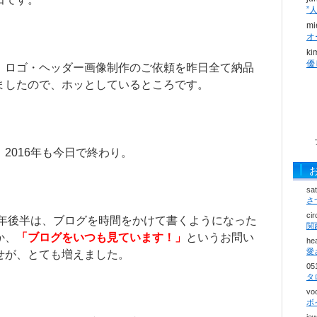
mi
オ
ki
、ロゴ・ヘッダー画像制作のご依頼を昨日全て納品
ましたので、ホッとしているところです。
、2016年も今日で終わり。
sa
さ
ci
16年後半は、ブログを時間をかけて書くようになった
か、
「ブログをいつも見ています！」
というお問い
he
せが、とても増えました。
05
vo
ボ