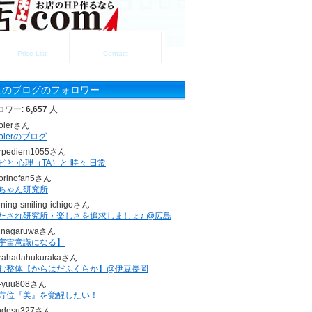
料金一覧
お問い合わせ
Price List
Contact
このブログのフォロワー
ロワー:
6,657
人
olerさん
holerのブログ
rpediem1055さん
ピと 心理（TA）と 時々 日常
torinofan5さん
ちゃん研究所
ining-smiling-ichigoさん
たされ研究所・楽しさを追求しましょ♪ @広島
unagaruwaさん
宇宙意識になる】
rahadahukurakaさん
む整体【からはだふくらか】@伊豆長岡
-yuu808さん
方位『美』を覚醒したい！
ndesu327さん