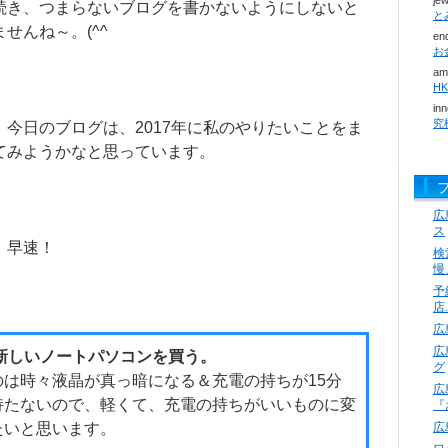
je
続き、つまらないブログを書かないようにしないと
ませんね～。(^^ゞ
en
お
am
H
in
究
、今日のブログは、2017年に私のやりたいことをま
てみようかなと思っています。
広
ス
、早速！
検
慢
予
店
広
広
新しいノートパソコンを買う。
グ
のは時々液晶が真っ暗になる＆充電の持ちが15分
広
持たないので、軽くて、充電の持ちがいいものに変
『
たいと思います。
広