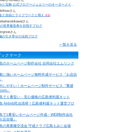
wellery-tomitaさん
とみた宝飾 公式ブログ〜ジュエリーのオーダーメイド、修理、リフォーム専門店（埼玉県行田市）〜 ジュエリーデザイナー富田麻由
dofnowさん
金と自由とライフワークと萌え
更新
ebaharukikawaiさん
Kの世界最長寿を目指すブログ
nergreatさん
極の引き寄せの法則ブログ
一覧を見る
ブックマーク
島のホームページ制作会社 合同会社エムリンク
索に強いホームページ無料作成サービス『お店自
』
約しやすい！ホームページ制作サービス『繁盛
.com』
島で１番安い・安心価格の広島便利屋ネット
島 Airbnb民泊清掃！広島便利屋ネット運営ブロ
島で1番安いホームページ作成・WEB制作会社
お店自慢』
島の異業種交流会 守成クラブ広島もみじ会場