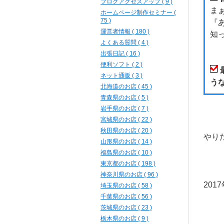
ブログアクセスアップ ( 9 )
ま
ホームページ制作セミナー (
75 )
『
運営者情報 ( 180 )
知
よくある質問 ( 4 )
出張日記 ( 16 )
便利ソフト ( 2 )
ネット通販 ( 3 )
う
北海道のお店 ( 45 )
青森県のお店 ( 5 )
岩手県のお店 ( 7 )
宮城県のお店 ( 22 )
秋田県のお店 ( 20 )
やり
山形県のお店 ( 14 )
福島県のお店 ( 10 )
東京都のお店 ( 198 )
神奈川県のお店 ( 96 )
20
埼玉県のお店 ( 58 )
千葉県のお店 ( 56 )
茨城県のお店 ( 23 )
栃木県のお店 ( 9 )