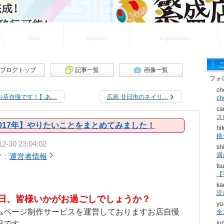
お客様の声
よくある質問
ロゴ・ヘッダ制作実績
Voice
Question
Logo/Header
ブログトップ
記事一覧
画像一覧
フォ
ch
お店自慢です！】あ…
広島 廿日市のネイリ…
c
ca
ス
017年】やりたいことをまとめてみました！
hi
桃
12-30 23:04:02
sh
満
マ：
運営者情報
ts
【
ka
読
日、皆様いかがお過ごしでしょうか？
yu
ムページ制作サービスを運営しておりますお店自慢
全
田です。
ju