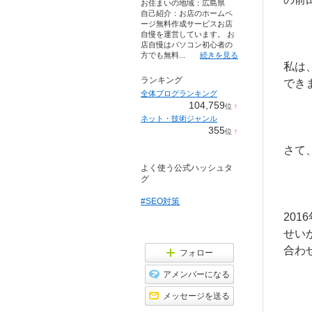
お住まいの地域：
広島県
自己紹介：お店のホームペ
ージ無料作成サービスお店
自慢を運営しています。 お
店自慢はパソコン初心者の
方でも無料...
続きを見る
私は
ランキング
でき
全体ブログランキング
104,759
位
↑
ラ
ネット・技術ジャンル
ン
355
位
↑
キ
ラ
ン
ン
さて
グ
キ
上
よく使う公式ハッシュタ
ン
昇
グ
グ
上
昇
#SEO対策
20
せい
合わ
フォロー
アメンバーになる
メッセージを送る