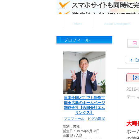
ホーム
お店自慢について
Home
About Omisejiman
プロフィール
【
【2
2016-
テー
日本全国どこでも制作可
能★広島のホームページ
制作会社【合同会社エム
リンクス】
プロフィール
｜
ピグの部屋
大晦
性別：
男性
ホー
誕生日：
1975年5月28日
血液型：
A型
の前