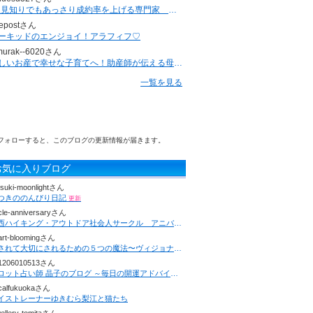
”人見知りでもあっさり成約率を上げる専門家 ジュンジ”のブログ
epostさん
ーキッドのエンジョイ！アラフィフ♡
murak--6020さん
優しいお産で幸せな子育てへ！助産師が伝える母子ケアの秘訣
一覧を見る
フォローすると、このブログの更新情報が届きます。
お気に入りブログ
tsuki-moonlightさん
つきののんびり日記
更新
rcle-anniversaryさん
関西ハイキング・アウトドア社会人サークル アニバーサリー
更新
art-bloomingさん
愛されて大切にされるための５つの魔法〜ヴィジョナリーヴィーナスレボリューション
1206010513さん
タロット占い師 晶子のブログ ～毎日の開運アドバイスなど
calfukuokaさん
イストレーナーゆきむら梨江と猫たち