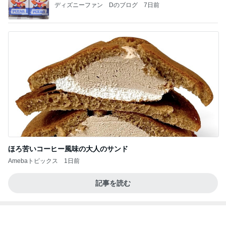
ほろ苦いコーヒー風味の大人のサンド
Amebaトピックス
1日前
記事を読む
山田 幻想的な竹林で不思議体験
Amebaトピックス
1日前
美味しいお茶とお菓子で。母とティータイム
小林礼奈オフィシャルブログ「小林礼奈のブーブー
8日前
ブログ」Powered by Ameba
母の人の好き嫌いで起きた出来事