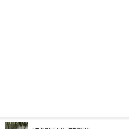
Amebaトピックス
13時間前
クロとこいたんって何かあったの？
あいのりブログ
1日前
よく食べる娘の増えてきた忘れ物
Amebaトピックス
18時間前
当ブログの売り上げ件数、一部公開します…
世帯年収500万 ゆるゆる4人家族の節約ブログ 〜
1日前
ケチ旦那と金銭感覚マヒ嫁の日々〜
高橋英樹 カメラで人を消した写真
Amebaトピックス
1日前