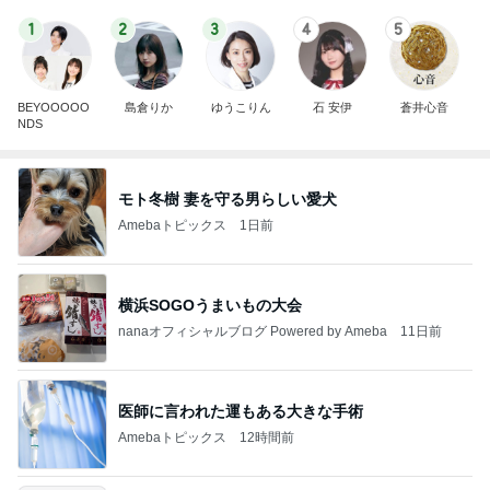
1
2
3
4
5
BEYOOOOO
島倉りか
ゆうこりん
石 安伊
蒼井心音
NDS
モト冬樹 妻を守る男らしい愛犬
Amebaトピックス
1日前
横浜SOGOうまいもの大会
nanaオフィシャルブログ Powered by Ameba
11日前
医師に言われた運もある大きな手術
Amebaトピックス
12時間前