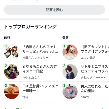
記事を読む
トップブロガーランキング
旅行
美容
1
1
「吉田さんちのファミ
（旧アカウント）
リー日記」Powered b
ブログ【アラフォ
y Ameba 吉田さんファ
社売却セカンドラ
吉田さんファミリー
エマの日記
ミリーオフィシャルブ
フ】
ログ
2
2
☆やまあこ☆さんのデ
リトルミニマリス
ィズニー日記
ビューティコラム 
little minimalist'
☆やまあこ☆
あねっさ／anessa
uty colum
3
3
日々是甘露2〜ディズニ
美人になれる、た
ー風味〜
んの魔法
甘露
hiromi