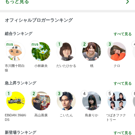
もっと見る
オフィシャルブロガーランキング
総合ランキング
すべて見る
1
2
3
市川團十郎白
小林麻央
だいたひかる
桃
クロ
猿
急上昇ランキング
すべて見る
1
2
3
4
5
EBiDAN 39&Ki
高山善廣
こいたん
島倉りか
つばきファク
DS
トリー
新登場ランキング
すべて見る