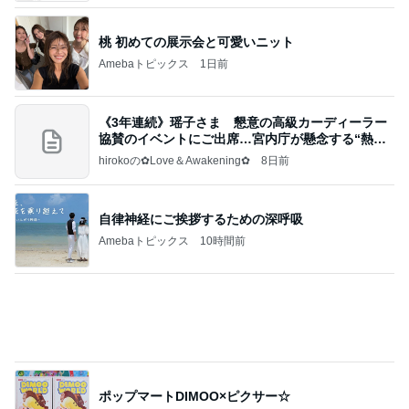
《3年連続》瑶子さま 懇意の高級カーディーラー
協賛のイベントにご出席…宮内庁が懸念する“熱心
すぎ
hirokoの✿Love＆Awakening✿
8日前
自律神経にご挨拶するための深呼吸
Amebaトピックス
10時間前
ポップマートDIMOO×ピクサー☆
ディズニーファン Dのブログ
7日前