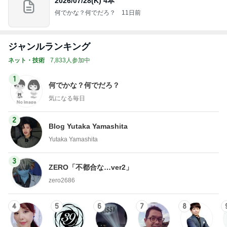
2026/07/28(K) 4本
何でかな？何でだろ？
11日前
ジャンルランキング
ネット・技術
7,833人参加中
1
何でかな？何でだろ？
気になる毎日
2
Blog Yutaka Yamashita
Yutaka Yamashita
3
ZERO「不都合な…ver2」
zero2686
4
5
6
7
8