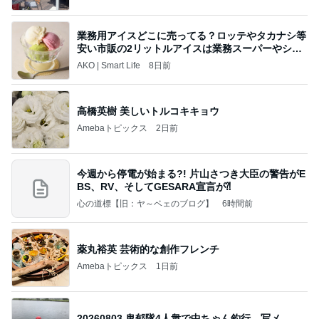
業務用アイスどこに売ってる？ロッテやタカナシ等
安い市販の2リットルアイスは業務スーパーやシャ
トレ
AKO | Smart Life
8日前
高橋英樹 美しいトルコキキョウ
Amebaトピックス
2日前
今週から停電が始まる?! 片山さつき大臣の警告がE
BS、RV、そしてGESARA宣言が⁈
心の道標【旧：ヤ～ベェのブログ】
6時間前
薬丸裕英 芸術的な創作フレンチ
Amebaトピックス
1日前
20260803 鬼郁隊4人衆で中ちゃん釣行 写メ