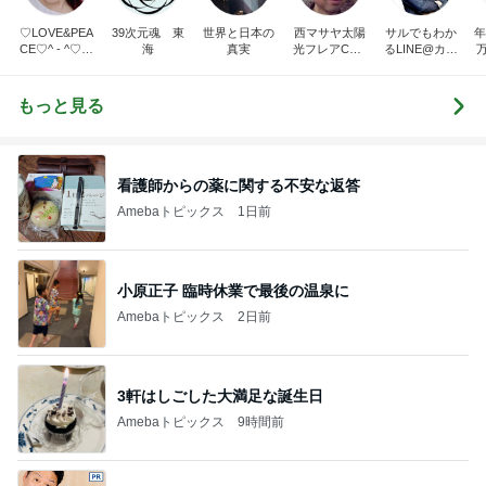
♡LOVE&PEA
39次元魂 東
世界と日本の
西マサヤ太陽
サルでもわか
年
CE♡^ - ^♡の
海
真実
光フレアCME
るLINE@カフ
ブログ
波動地震予知
ェ～LINE自動
研究者。東南
化システム開
海地震と南海
発者のつぶや
もっと見る
トラフ地震は2
き～
031年前後ま
で❗❗
看護師からの薬に関する不安な返答
Amebaトピックス
1日前
小原正子 臨時休業で最後の温泉に
Amebaトピックス
2日前
3軒はしごした大満足な誕生日
Amebaトピックス
9時間前