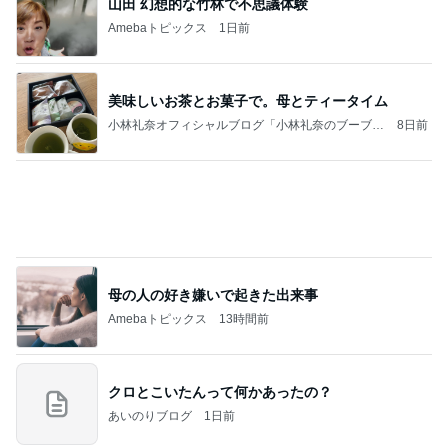
今日の家事スタイル！
堀ちえみオフィシャルブログ「hori-day」Powered
2日前
by Ameba
台風に備え常備するアップルパイ
Amebaトピックス
1日前
記事を読む