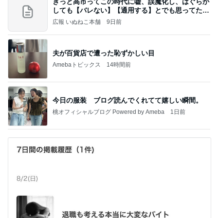
きっと高市ってこの時代に嘘、誤魔化し、はぐらか
しても【バレない】【通用する】とでも思ってたん
だろ
広報 いぬねこ本舗
9日前
夫が百貨店で遭った恥ずかしい目
Amebaトピックス
14時間前
今日の服装 ブログ読んでくれてて嬉しい瞬間。
桃オフィシャルブログ Powered by Ameba
1日前