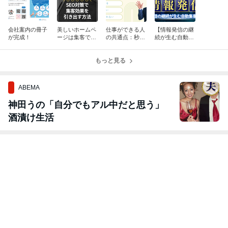
会社案内の冊子
美しいホームペ
仕事ができる人
【情報発信の継
が完成！
ージは集客でき
の共通点：秒速
続が生む自動集
る！？SEO対策
レスポンスがカ
客マシン】短期
で集客効果を引
ギ！
集中のSNS vs
き出す方法
もっと見る
長期的なコンテ
ンツ戦略
ABEMA
神田うの「自分でもアル中だと思う」
酒漬け生活