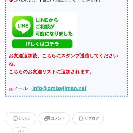
お友達追加後、こちらにスタンプ送信してください
ね。
こちらのお友達リストに追加されます。
info@omisejiman.net
メール：
いいね
コメント
リブログ
213