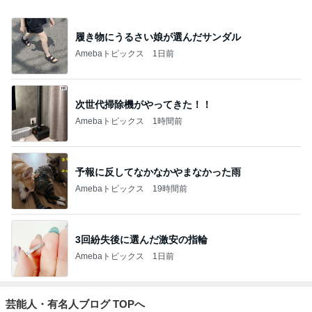
ネット・技術
7,833人参加中
1
何でかな？何でだろ？
気になる毎日
2
Blog Yutaka Yamashita
Yutaka Yamashita
3
ZERO「不都合な…ver2」
zero2686
4
5
6
7
8
♡LOVE&PEA
39次元魂 東
世界と日本の
西マサヤ太陽
サルでもわか
年
CE♡^ - ^♡の
海
真実
光フレアCME
るLINE@カフ
ブログ
波動地震予知
ェ～LINE自動
研究者。東南
化システム開
海地震と南海
発者のつぶや
もっと見る
トラフ地震は2
き～