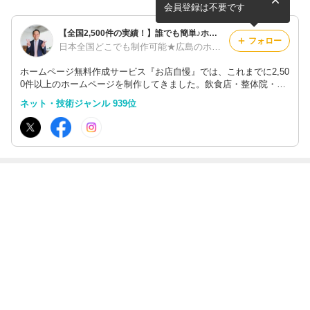
した！
成！
会員登録は不要です
【全国2,500件の実績！】誰でも簡単♪ホームページ制作サービス『お店自慢』
フォロー
日本全国どこでも制作可能★広島のホームページ制作会社【合同会社エムリンクス】
ホームページ無料作成サービス『お店自慢』では、これまでに2,50
0件以上のホームページを制作してきました。飲食店・整体院・音
楽教室・エステサロン・結婚相談所など、どんなジャンル・業種で
ネット・技術ジャンル 939位
も無料でホームページが作成できます。格安・低料金のホームペー
ジ制作も可能！
最近の画像つき記事
会社案内の冊子
美しいホームペ
仕事ができる人
【情報発信の継
が完成！
ージは集客でき
の共通点：秒速
続が生む自動集
る！？SEO対策
レスポンスがカ
客マシン】短期
で集客効果を引
ギ！
集中のSNS vs