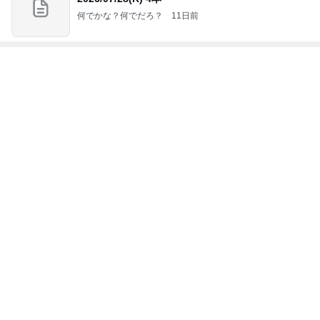
Amebaトピックス
1時間前
美奈代 ヤクルトのマスカット味
Amebaトピックス
1日前
秋吉久美子 友人が開いた誕生祝い
Amebaトピックス
1日前