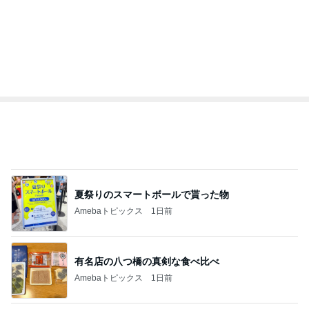
EBiDAN 39&Ki
高山善廣
こいたん
島倉りか
つばきファク
DS
トリー
新登場ランキング
すべて見る
1
2
3
4
5
BEYOOOOO
島倉りか
ゆうこりん
石 安伊
蒼井心音
NDS