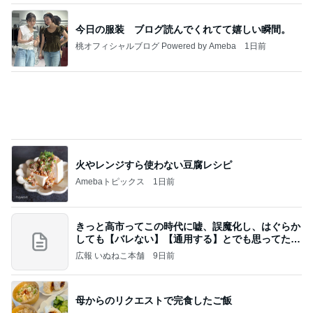
夫が甘い4歳次女の頭の回転力
Amebaトピックス
16時間前
業務用アイスどこに売ってる？ロッテやタカナシ等
安い市販の2リットルアイスは業務スーパーやシャ
トレ
AKO | Smart Life
8日前
ママが整えてくれたすごく快適な部屋
Amebaトピックス
1日前
【ヤマハ発動機】～トートバック～【三越伊勢丹】
株主優待を楽しんで～tasayuryのブログ
14日前