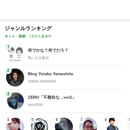
記事を読む
トップブロガーランキング
旅行
インテリア&DIY
1
1
「吉田さんちのファミ
おうちと暮らしの
リー日記」Powered b
ピ 〜HOME&LI
y Ameba 吉田さんファ
吉田さんファミリー
yuki (ドキ子）
ミリーオフィシャルブ
ログ
2
2
☆やまあこ☆さんのデ
ほんとうに必要な
ィズニー日記
か持たない暮らし
ep Life Simple
☆やまあこ☆
yukiko
ンテリアのきろく
3
3
日々是甘露2〜ディズニ
１００均・カルデ