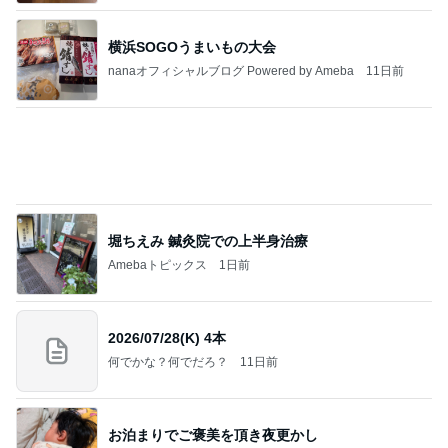
火やレンジすら使わない豆腐レシピ
Amebaトピックス
1日前
きっと高市ってこの時代に嘘、誤魔化し、はぐらか
しても【バレない】【通用する】とでも思ってたん
だろ
広報 いぬねこ本舗
9日前
母からのリクエストで完食したご飯
Amebaトピックス
10時間前
私達が何も言えなくなる事を楽しみにしていまー
す｡
最後の悪あがき
2日前