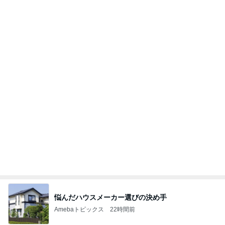
買って大正解だった高見えするケース
Amebaトピックス
1日前
今週から停電が始まる?! 片山さつき大臣の警告がE
BS、RV、そしてGESARA宣言が⁈
心の道標【旧：ヤ～ベェのブログ】
12時間前