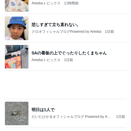
くら寿司が混んでて食べたカレー
Amebaトピックス
2日前
インターン面接3
四コマ戦士 パパ戦記
7日前