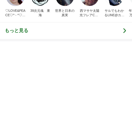
ー風味〜
好き！食いしん坊
らりん☆のブログ
甘露
☆きらりん☆
もっと見る
オフィシャルブロガーランキング
総合ランキング
すべて見る
1
2
3
市川團十郎白
小林麻央
だいたひかる
桃
クロ
猿
急上昇ランキング
すべて見る
1
2
3
4
5