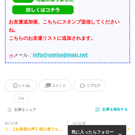
お友達追加後、こちらにスタンプ送信してください
ね。
こちらのお友達リストに追加されます。
info@omisejiman.net
メール：
いいね
コメント
リブログ
194
記事を報告する
記事をシェア
前の記事
次の記事
【お客様の声】初心者でも簡
広島 視力回復をサポートす
気に入ったらフォロー
単にホームページ作成できま
るお店のホームページが完