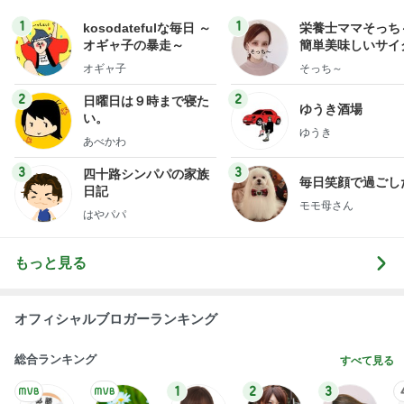
1
1
kosodatefulな毎日 ～
栄養士ママそっち
オギャ子の暴走～
簡単美味しいサイ
献立
オギャ子
そっち～
2
2
日曜日は９時まで寝た
ゆうき酒場
い。
ゆうき
あべかわ
3
3
四十路シンパパの家族
毎日笑顔で過ごし
日記
モモ母さん
はやパパ
もっと見る
オフィシャルブロガーランキング
総合ランキング
すべて見る
1
2
3