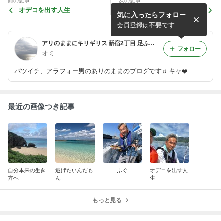
前の記事
次の記事
オデコを出す人生
まるっと幸せ
気に入ったらフォロー
会員登録は不要です
アリのままにキリギリス 新宿2丁目 足ふみ堂
フォロー
オミ
バツイチ、アラフォー男のありのままのブログです♫ キャ❤️
最近の画像つき記事
自分本来の生き
逃げたいんだも
ふぐ
オデコを出す人
方へ
ん
生
もっと見る