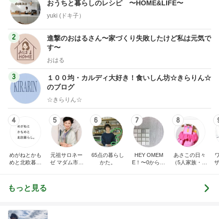
おうちと暮らしのレシピ 〜HOME&LIFE〜
yuki (ドキ子）
2
進撃のおはるさん〜家づくり失敗したけど私は元気で
す〜
おはる
3
１００均・カルディ大好き！食いしん坊☆きらりん☆
のブログ
☆きらりん☆
4
5
6
7
8
めがねとかも
元祖サロネー
65点の暮らし
HEY OMEM
あさこの日々
めと北欧暮ら
ゼ マダム市川
かた。
E！〜0からの
（5人家族・投
ザ
し
のほのぼのブ
家づくり〜
資・家計簿・
納
ログ
雑貨）
もっと見る