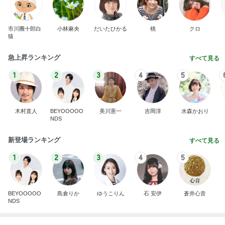
市川團十郎白
小林麻央
だいたひかる
桃
クロ
猿
急上昇ランキング
すべて見る
1
2
3
4
5
木村直人
BEYOOOOO
美川憲一
吉岡淳
水森かおり
NDS
新登場ランキング
すべて見る
1
2
3
4
5
BEYOOOOO
島倉りか
ゆうこりん
石 安伊
蒼井心音
NDS