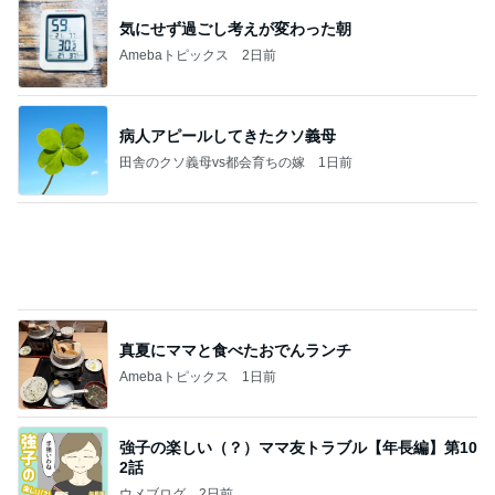
假屋崎 絶品だった美味しいもつ鍋
Amebaトピックス
1日前
能登揺れ、東北も⚠️夢見が増えて来ました❗️注意し
てください❗️
マリアオフィシャルブログ「ひむかの風にさそわれ
2日前
て」Powered by Ameba
上原さくら AIの食事採点で93点
Amebaトピックス
2日前
大当たり？！ディズニーストア夏祭り…何当た