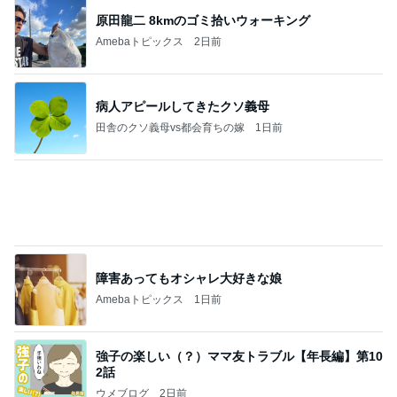
長女が初めて作ったいびつな形
Amebaトピックス
1日前
大当たり？！ディズニーストア夏祭り…何当た
る？！夏祭りくじに挑戦！！！
高校生Dヲタ Ꭰ-ᎮꭵꭹꭴのDisneyにっき！！✎ܚ
13日前
期間限定の新製品Lサイズ保冷バッグ
Amebaトピックス
1日前
能登揺れ、東北も⚠️夢見が増えて来ました❗️注意し