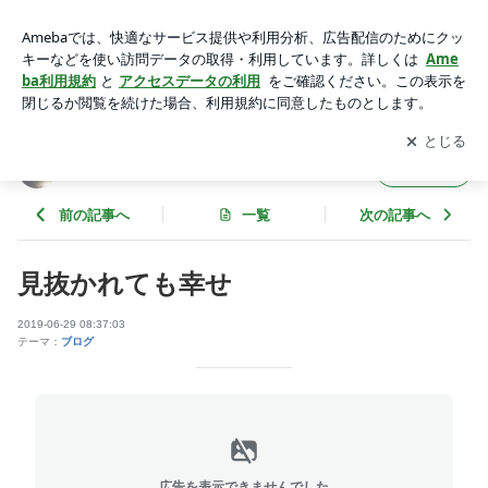
見抜かれても幸せ | アリのままにキリギリス 新宿2丁目 足ふみ
堂
アプリをダウンロードして
ブログの更新通知
を受け取りまし
開く
ょう。
アリのままにキリギリス 新宿2丁目 足ふみ堂
フォロー
前の記事へ
一覧
次の記事へ
見抜かれても幸せ
2019-06-29 08:37:03
テーマ：
ブログ
広告を表示できませんでした