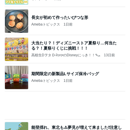
てください❗️
マリアオフィシャルブログ「ひむかの風にさそわれ
2日前
て」Powered by Ameba
堀ちえみ 夜だけど夕飯にアサイー
Amebaトピックス
14時間前
記事を読む