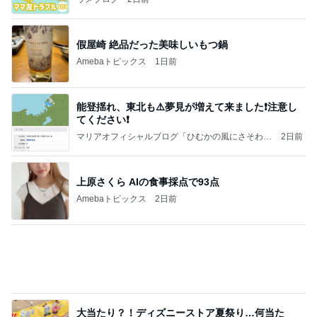
る？！夏祭りくじに挑戦！！！
高校生Dヲタ Ꭰ-ᎮꭵꭹꭴのDisneyにっき！！✎ܚ
13日前
汗をかき冷房にあたると痛むお腹
Amebaトピックス
1日前
記事を読む