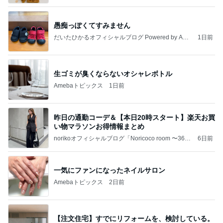
愚痴っぽくてすみません
だいたひかるオフィシャルブログ Powered by Ame
1日前
ba
生ゴミが臭くならないオシャレボトル
Amebaトピックス
1日前
昨日の通勤コーデ＆【本日20時スタート】楽天お買
い物マラソンお得情報まとめ
norikoオフィシャルブログ「Noricoco room 〜365
6日前
日コーディネート日記〜」Powered by Ameba
一気にファンになったネイルサロン
Amebaトピックス
2日前
【注文住宅】すでにリフォームを、検討している。