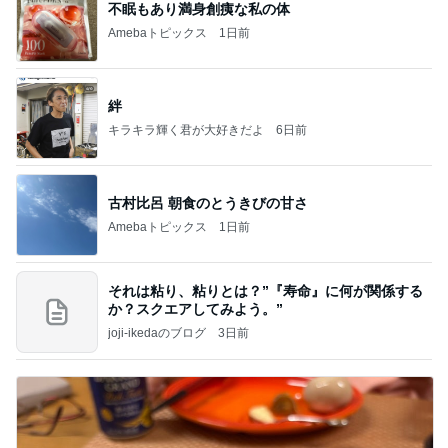
不眠もあり満身創痍な私の体
Amebaトピックス
1日前
絆
キラキラ輝く君が大好きだよ
6日前
古村比呂 朝食のとうきびの甘さ
Amebaトピックス
1日前
それは粘り、粘りとは？”『寿命』に何が関係する
か？スクエアしてみよう。”
joji-ikedaのブログ
3日前