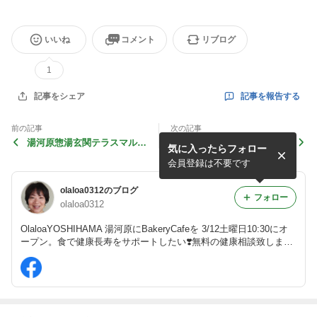
いいね
コメント
リブログ
1
記事を報告する
記事をシェア
前の記事
次の記事
湯河原惣湯玄関テラスマルシ
湯河原惣湯玄関テラスマルシ
気に入ったらフォロー
ェ♥️
ェ♥️
会員登録は不要です
olaloa0312のブログ
フォロー
olaloa0312
OlaloaYOSHIHAMA 湯河原にBakeryCafeを 3/12土曜日10:30にオ
ープン。食で健康長寿をサポートしたい❣️無料の健康相談致しま
す。パーソナルヘルスコンサルタント薬剤師のパン屋さん。毎日、
あんしん食材焼きたてパンをお届けしたい!