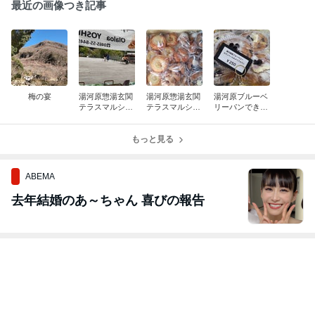
最近の画像つき記事
梅の宴
湯河原惣湯玄関
湯河原惣湯玄関
湯河原ブルーベ
テラスマルシェ
テラスマルシェ
リーパンできま
♥️
♥️
した✌️
もっと見る
ABEMA
去年結婚のあ～ちゃん 喜びの報告