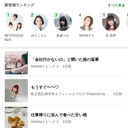
新登場ランキング
すべて見る
1
2
3
4
5
BEYOOOOO
ゆうこりん
島倉りか
MOMIママ
石 安伊
NDS
「会社行かないの」と聞いた娘の返事
Amebaトピックス
1日前
もうすぐ〜〜♡
私立恵比寿中学オフィシャルブログ Powered by A
5日前
meba
仕事帰りに並んで食べた甘い桃
Amebaトピックス
2日前