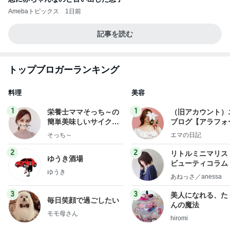
Amebaトピックス
1日前
記事を読む
トップブロガーランキング
料理
美容
1
1
栄養士ママそっち～の
（旧アカウント）
簡単美味しいサイクル
ブログ【アラフォ
献立
社売却セカンドラ
そっち～
エマの日記
フ】
2
2
リトルミニマリス
ゆうき酒場
ビューティコラム 
ゆうき
little minimalist'
あねっさ／anessa
uty colum
3
3
美人になれる、た
毎日笑顔で過ごしたい
んの魔法
モモ母さん
hiromi