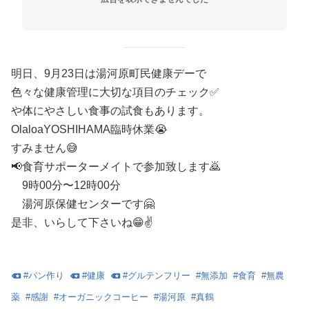
明日、9月23日は湯河原町民健康デーで
色々な健康管理に大切な項目のチェック✅️
や体にやさしい食事の試食もあります。
OlaloaYOSHIHAMA臨時休業😭
すみません😅
📢食育サポーターメイトで参加致します🙇
9時00分〜12時00分
湯河原保健センターです🤗
是非、いらして下さいね😁✌️
#
パン作り
#
健康
#
グルテンフリー
#
無添加
#
食育
#
無農
薬
#
感謝
#
オーガニックコーヒー
#
湯河原
#
真鶴