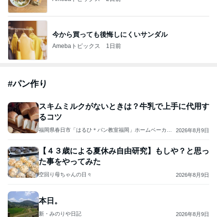
今から買っても後悔しにくいサンダル
Amebaトピックス
1日前
#
パン作り
スキムミルクがないときは？牛乳で上手に代用す
るコツ
福岡県春日市「はるひ＊パン教室福岡」ホームベーカリ
2026年8月9日
ーでらくらく生地作り♩メニュー豊富なおいしいパン教
室
【４３歳による夏休み自由研究】もしや？と思っ
た事をやってみた
空回り母ちゃんの日々
2026年8月9日
本日。
新・みのりや日記
2026年8月9日