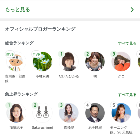
もっと見る
オフィシャルブロガーランキング
総合ランキング
すべて見る
1
2
3
市川團十郎白
小林麻央
だいたひかる
桃
クロ
猿
急上昇ランキング
すべて見る
1
2
3
4
5
加藤紀子
Sakurashimeji
真飛聖
尼子勝紀
モーニング
娘。'26 天気組