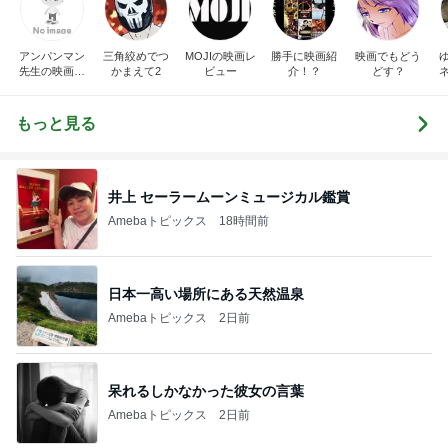
アンパンマン
三角絞めでつ
MOJIの映画レ
勝手に映画紹
映画でもどう
先生の映画講
かまえて2
ビュー
介！？
どす？
座
もっと見る
井上 セーラームーンミュージカル鑑賞
Amebaトピックス
18時間前
日本一高い場所にある天然温泉
Amebaトピックス
2日前
呆れるしかなかった彼女の言葉
Amebaトピックス
2日前