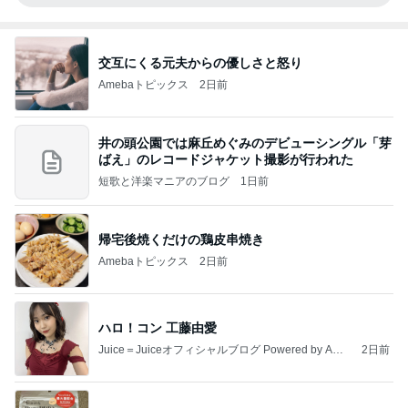
交互にくる元夫からの優しさと怒り
Amebaトピックス
2日前
井の頭公園では麻丘めぐみのデビューシングル「芽
ばえ」のレコードジャケット撮影が行われた
短歌と洋楽マニアのブログ
1日前
帰宅後焼くだけの鶏皮串焼き
Amebaトピックス
2日前
ハロ！コン 工藤由愛
Juice＝Juiceオフィシャルブログ Powered by Ame
2日前
ba