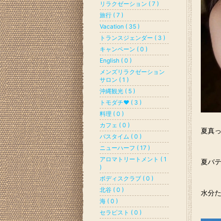
リラクゼーション ( 7 )
旅行 ( 7 )
Vacation ( 35 )
トランスジェンダー ( 3 )
キャンペーン ( 0 )
English ( 0 )
メンズリラクゼーション
サロン ( 1 )
沖縄観光 ( 5 )
トモダチ♥ ( 3 )
料理 ( 0 )
カフェ ( 0 )
夏真
バスタイム ( 0 )
ニューハーフ ( 17 )
アロマトリートメント ( 1
夏バ
)
ボディスクラブ ( 0 )
北谷 ( 0 )
水分
海 ( 0 )
セラピスト ( 0 )