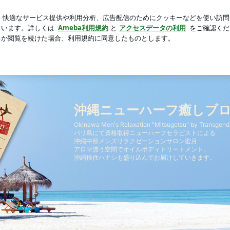
切りトースト
芸能人ブログ
人気ブログ
新規登録
ロ
沖縄ニューハーフ癒しブ
Okinawa Men's Relaxation "Mitsugetsu" by Transgend
バリ島にて資格取得ニューハーフセラピストによる
沖縄中部メンズリラクゼーションサロン蜜月
アロマ漂う空間でオイルボディトリートメント。
沖縄移住ハナシも盛り込んでお届けしていきます。