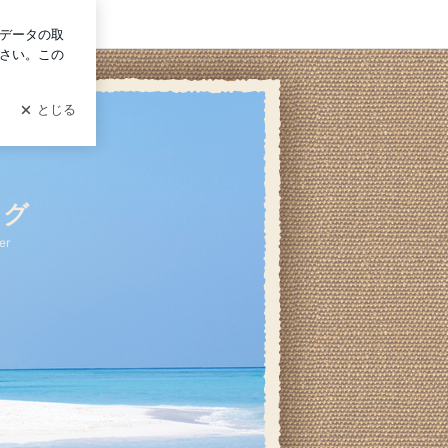
グイン
ログ
er