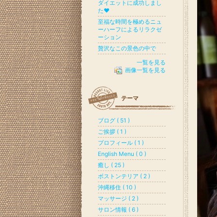
ダイエットに成功しまし
た♥
至福な時間を極めるニュ
ーハーフによるリラクゼ
ーション
贅沢なこの景色の中で
一覧を見る
画像一覧を見る
テーマ
ブログ ( 51 )
ご挨拶 ( 1 )
プロフィール ( 1 )
English Menu ( 0 )
癒し ( 25 )
ボストンテリア ( 2 )
沖縄移住 ( 10 )
マッサージ ( 2 )
サロン情報 ( 6 )