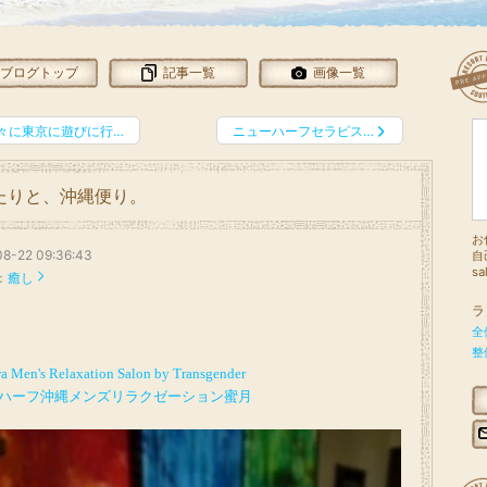
ブログトップ
記事一覧
画像一覧
々に東京に遊びに行…
ニューハーフセラピス…
たりと、沖縄便り。
お
8-22 09:36:43
自己
sa
：
癒し
ラ
全
整
a Men's Relaxation Salon by Transgender
ハーフ沖縄メンズリラクゼーション蜜月