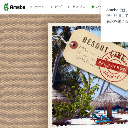
ホーム
ピグ
アメブロ
バターがじゅわる厚
まったりと、沖縄便り。 | 沖縄ニューハーフ癒しブログ