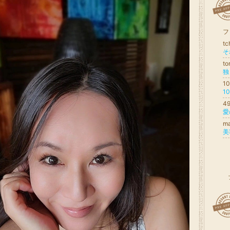
フ
t
そ
to
独
1
1
4
愛
m
美