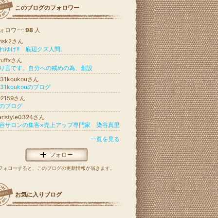
このブログのフォロワー
ォロワー:
98
人
chsk2さん
れゆけ!! 底辺クズ人間。
ruffxさん
り言です。自分への戒めの為、創設
031koukouさん
031koukouのブログ
92159さん
のブログ
aristyle0324さん
容サロンの集客×売上アップ専門家 染谷真里
一覧を見る
フォロー
フォローすると、このブログの更新情報が届きます。
お気に入りブログ