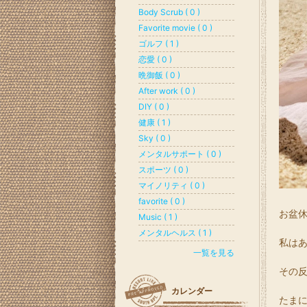
Body Scrub ( 0 )
Favorite movie ( 0 )
ゴルフ ( 1 )
恋愛 ( 0 )
晩御飯 ( 0 )
After work ( 0 )
DIY ( 0 )
健康 ( 1 )
Sky ( 0 )
メンタルサポート ( 0 )
スポーツ ( 0 )
マイノリティ ( 0 )
favorite ( 0 )
お盆
Music ( 1 )
メンタルヘルス ( 1 )
私は
一覧を見る
その
カレンダー
たま