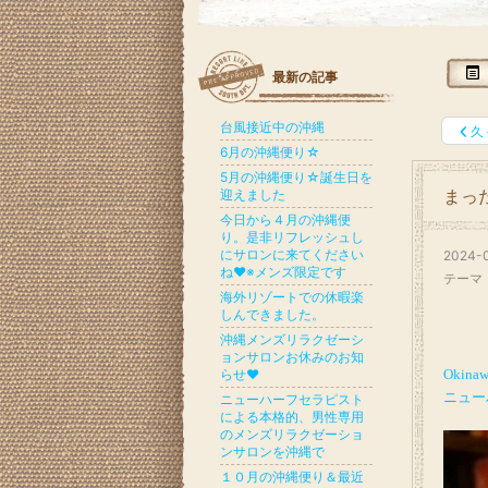
最新の記事
台風接近中の沖縄
久
6月の沖縄便り☆
5月の沖縄便り☆誕生日を
迎えました
まっ
今日から４月の沖縄便
り。是非リフレッシュし
にサロンに来てください
2024-0
ね♥※メンズ限定です
テーマ
海外リゾートでの休暇楽
しんできました。
沖縄メンズリラクゼーシ
ョンサロンお休みのお知
らせ♥
Okinaw
ニュー
ニューハーフセラピスト
による本格的、男性専用
のメンズリラクゼーショ
ンサロンを沖縄で
１０月の沖縄便り＆最近