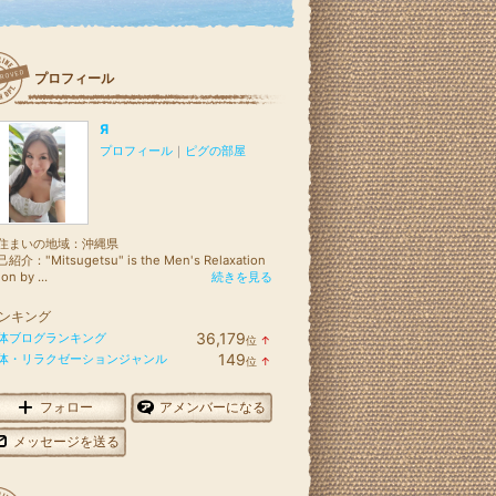
プロフィール
Я
プロフィール
｜
ピグの部屋
住まいの地域：
沖縄県
紹介："Mitsugetsu" is the Men's Relaxation
lon by ...
続きを見る
ンキング
36,179
体ブログランキング
位
↑
ラ
149
体・リラクゼーションジャンル
位
↑
ン
ラ
キ
ン
ン
キ
フォロー
アメンバーになる
グ
ン
上
グ
メッセージを送る
昇
上
昇