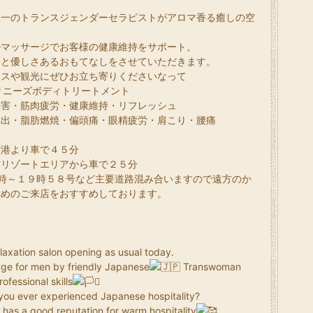
唯一のトランスジェンダーセラピストがアロマ香る癒しの空
中
ルマッサージでお客様の健康維持をサポート。
さと優しさあるおもてなしをさせていただきます。
ネスや観光にぜひお立ち寄りくださいなって
リニーズボディトリートメント
障害・筋肉疲労・健康維持・リフレッシュ
排出・脂肪燃焼・偏頭痛・眼精疲労・肩こり・腰痛
空港より車で４５分
村リゾートエリアから車で２５分
７時～１９時５８号など主要道路混み合いますので遠方のか
早めのご来店をおすすめしております。
laxation salon opening as usual today.
ge for men by friendly Japanese
Transwoman
rofessional skills
you ever experienced Japanese hospitality?
has a good reputation for warm hospitality