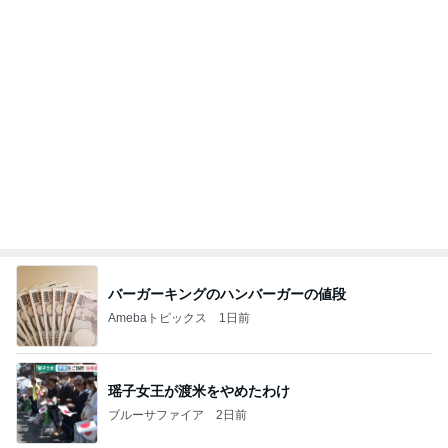
6割の銘柄が下落した優待株の状況
Amebaトピックス
1日前
熊本で発震度7地震について解説します。南海地震
研究所は、地震発生の約3時間前に予測を発表しま
した
チョウベイのブログ
8日前
堀ちえみの夫 夕飯に準備した鶏すき
Amebaトピックス
13時間前
ONE BLOOD REGGAE STATION (S-Wave)。
CHOP STICKオフィシャルブログ「エキサイティ
16日前