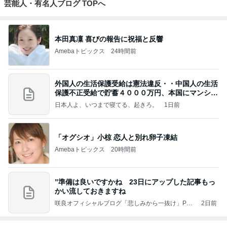
芸能人・有名人ブログ TOPへ
本田真凜 喜びの報告に祝福と反響
Amebaトピックス
24時間前
外国人の生活保護受給は憲法違反・・中国人の生活
保護不正受給で貯蓄４０００万円、本国にマンショ
ンを
日本人よ、いつまで寝てる、起きろ。
1日前
「オグシオ」小椋 恋人と別れ卵子凍結
Amebaトピックス
20時間前
”準備は良いですかね 23日にアップした記事もっ
かい流しておきますね
咲良オフィシャルブログ「悲しみから一抜け」Pow
2日前
ered by Ameba