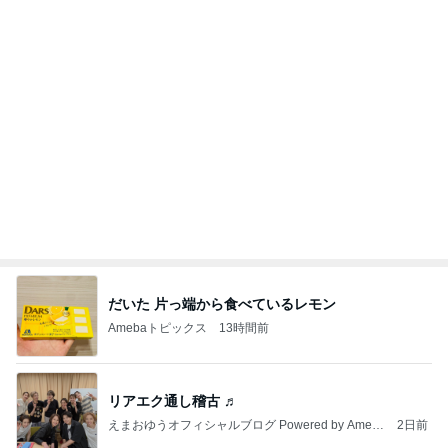
二の腕カバーに最適な20%OFFのジレ
Amebaトピックス
17時間前
”準備は良いですかね 23日にアップした記事もっ
かい流しておきますね
咲良オフィシャルブログ「悲しみから一抜け」Pow
2日前
ered by Ameba
二歳から息子がずっと好きな味噌汁
Amebaトピックス
14時間前
外国人の生活保護受給は憲法違反・・中国人の生活
保護不正受給で貯蓄４０００万円、本国にマンショ