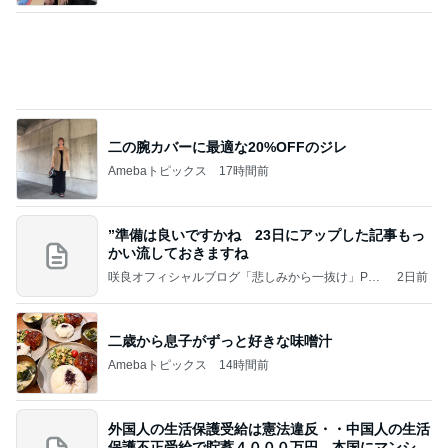
ンを
日本人よ、いつまで寝てる、起きろ。
1日前
意思疎通できない娘と遊ぶ苦痛
Amebaトピックス
1日前
インターン面接4
四コマ戦士 パパ戦記
3日前