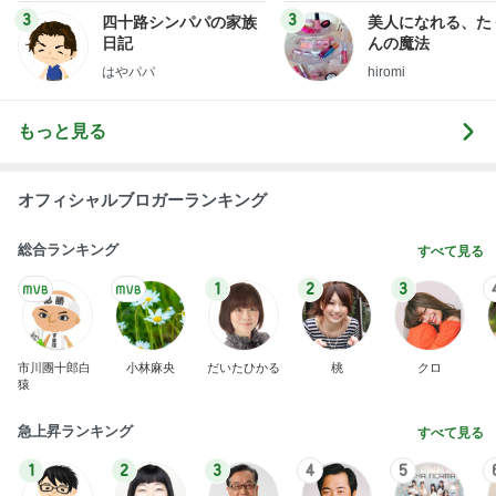
3
3
四十路シンパパの家族
美人になれる、た
日記
んの魔法
はやパパ
hiromi
もっと見る
オフィシャルブロガーランキング
総合ランキング
すべて見る
1
2
3
市川團十郎白
小林麻央
だいたひかる
桃
クロ
猿
急上昇ランキング
すべて見る
1
2
3
4
5