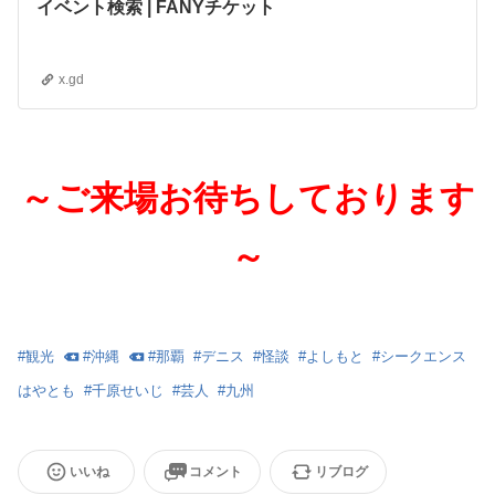
イベント検索 | FANYチケット
x.gd
～ご来場お待ちしております
～
#
観光
#
沖縄
#
那覇
#
デニス
#
怪談
#
よしもと
#
シークエンス
はやとも
#
千原せいじ
#
芸人
#
九州
いいね
コメント
リブログ