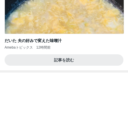
簡単なのに外食みたいな味のハンバーグ
Amebaトピックス
1日前
So many Pooh bears rained down on the ice
フィギュアスケート応援（くまはともだち）
2日前