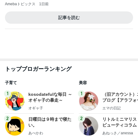
Amebaトピックス
1日前
記事を読む
トップブロガーランキング
子育て
美容
1
1
kosodatefulな毎日 ～
（旧アカウント）
オギャ子の暴走～
ブログ【アラフォ
社売却セカンドラ
オギャ子
エマの日記
フ】
2
2
日曜日は９時まで寝た
リトルミニマリス
い。
ビューティコラム 
little minimalist'
あべかわ
あねっさ／anessa
uty colum