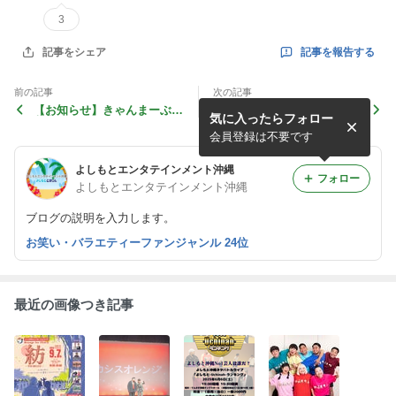
3
記事を報告する
記事をシェア
前の記事
次の記事
【お知らせ】きゃんまーぶ斎
5月9日(土) 九州・沖縄の最恐
気に入ったらフォロー
藤尚吾改名のお知らせ
行脚！開催決定！！
会員登録は不要です
よしもとエンタテインメント沖縄
フォロー
よしもとエンタテインメント沖縄
ブログの説明を入力します。
お笑い・バラエティーファンジャンル 24位
最近の画像つき記事