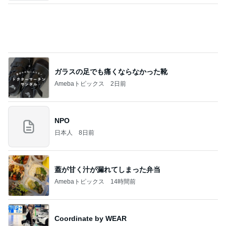
高橋愛オフィシャルブログ「I am Ai」Powered by
2日前
Ameba
内山信二の妻 ジジババのお家へ
Amebaトピックス
2日前
円香ちゃんとおでかけ 小野田華凜
ロージークロニクルオフィシャルブログ Powered
1日前
by Ameba