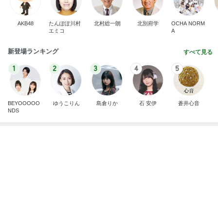
AKB48
たんぽぽ川村
北村総一朗
北別府学
OCHA NORM
エミコ
A
新登場ランキング
すべて見る
1
2
3
4
5
BEYOOOOO
ゆうこりん
島倉りか
石 安伊
蒼井心音
NDS
だいた 片っ端から食べているレモン
Amebaトピックス
13時間前
リアエク通し稽古 ♬
えまおゆうオフィシャルブログ Powered by Ameb
2日前
a