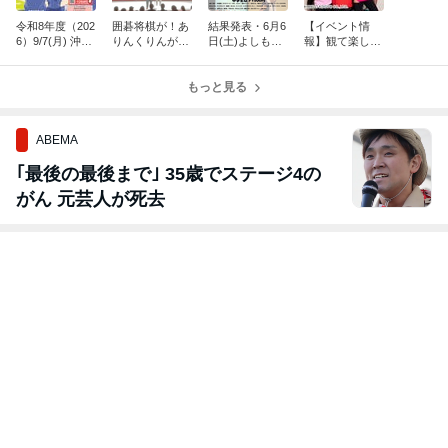
令和8年度（202
囲碁将棋が！あ
結果発表・6月6
【イベント情
6）9/7(月) 沖縄
りんくりんが！
日(土)よしもと
報】観て楽しむ
市民平和の日記
初恋クロマニヨ
沖縄ネタバトル
手話コメディ 劇
念行事を開催し
ンが6月14日
ライブ「よしも
団アラマンダ
ます！
（日）に西原町
もっと見る
と-Uchinah-ラ
『パーラーアラ
へやってくる
ンキング」
マンダ～夢追い
少女と伝説』
ABEMA
｢最後の最後まで｣ 35歳でステージ4の
がん 元芸人が死去