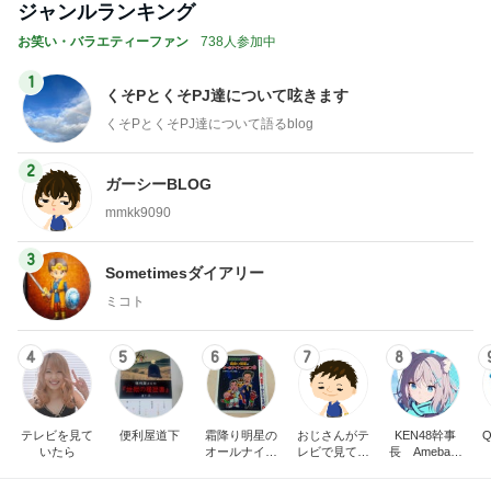
ジャンルランキング
お笑い・バラエティーファン
738人参加中
1
くそPとくそPJ達について呟きます
くそPとくそPJ達について語るblog
2
ガーシーBLOG
mmkk9090
3
Sometimesダイアリー
ミコト
4
5
6
7
8
テレビを見て
便利屋道下
霜降り明星の
おじさんがテ
KEN48幹事
いたら
オールナイト
レビで見て思
長 Ameba大
ニッポン(非公
うブログ
喜利1800段位
式)
の投稿