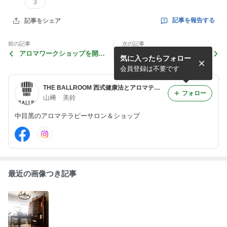
3
記事を報告する
記事をシェア
前の記事
次の記事
アロマワークショップを開催
ショッピングアプリBASEで
気に入ったらフォロー
しました！
もお買い物して頂けるように
なりました。是非フォロー、
会員登録は不要です
そしてお...
THE BALLROOM 西式健康法とアロマテラピーとハーブ
フォロー
山﨑 美鈴
中目黒のアロマテラピーサロン＆ショップ
最近の画像つき記事