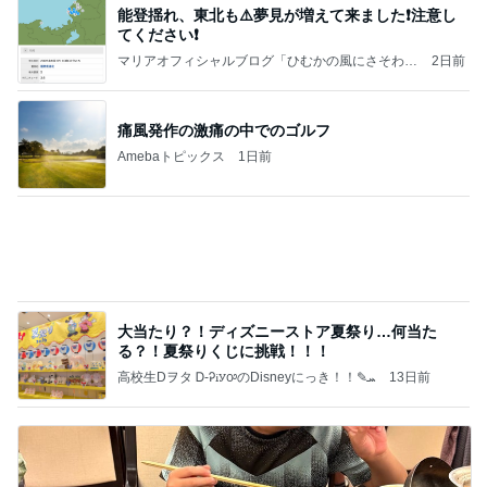
能登揺れ、東北も⚠️夢見が増えて来ました❗️注意し
てください❗️
マリアオフィシャルブログ「ひむかの風にさそわれ
2日前
て」Powered by Ameba
痛風発作の激痛の中でのゴルフ
Amebaトピックス
1日前
大当たり？！ディズニーストア夏祭り…何当た
る？！夏祭りくじに挑戦！！！
高校生Dヲタ Ꭰ-ᎮꭵꭹꭴのDisneyにっき！！✎ܚ
13日前