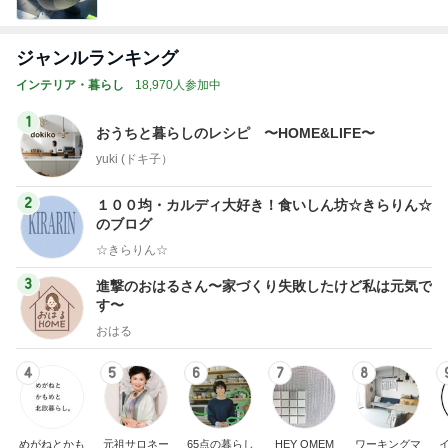
ジャンルランキング
インテリア・暮らし
18,970人参加中
1
おうちと暮らしのレシピ 〜HOME&LIFE〜
yuki (ドキ子）
2
１００均・カルディ大好き！食いしん坊☆きらりん☆
のブログ
☆きらりん☆
3
進撃のおはるさん〜家づくり失敗したけど私は元気で
す〜
おはる
4
5
6
7
8
めがねとかも
元祖サロネー
65点の暮らし
HEY OMEM
ワーキングマ