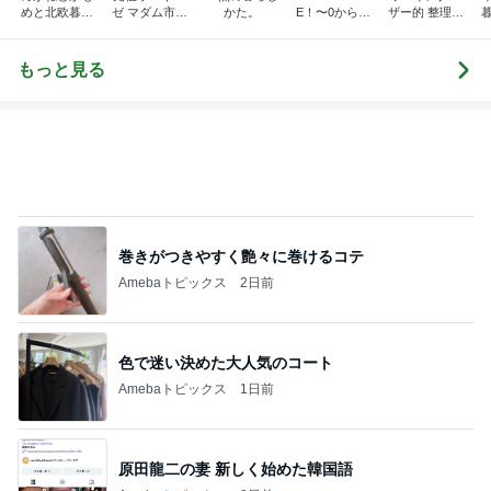
めと北欧暮ら
ゼ マダム市川
かた。
E！〜0からの
ザー的 整理収
し
のほのぼのブ
家づくり〜
納 ＆ 北欧イン
ログ
テリア
もっと見る
巻きがつきやすく艶々に巻けるコテ
Amebaトピックス
2日前
色で迷い決めた大人気のコート
Amebaトピックス
1日前
原田龍二の妻 新しく始めた韓国語