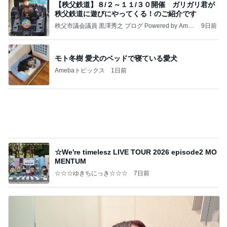
【秩父鉄道】８/２～１１/３０開催 ガリガリ君が
秩父鉄道に遊びにやってくる！のご紹介です
秩父市議会議員 黒澤秀之 ブログ Powered by Ameb
9日前
a
モト冬樹 愛犬のベッドで寝ている愛犬
Amebaトピックス
1日前
☆We're timelesz LIVE TOUR 2026 episode2 MO
MENTUM
☆☆☆ゆきちにっき☆☆☆
7日前