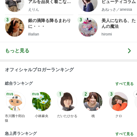
アルを品良く着こなす
ビューティコラム 
ファッションブログ
little minimalist'
えりん
あねっさ／anessa
uty colum
3
3
銀の滴降る降るまわり
美人になれる、た
に・・・
んの魔法
illallan
hiromi
もっと見る
オフィシャルブロガーランキング
総合ランキング
すべて見る
1
2
3
市川團十郎白
小林麻央
だいたひかる
桃
クロ
猿
急上昇ランキング
すべて見る