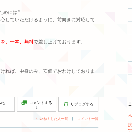
ためには
❞
安心し
ていただけるように、前向きに対応して
水を、一本、無料
で差し上げております。
だければ、中身のみ、安価でおわけしておりま
コメントする
いね
こ
リブログする
3
私
いいね！した人一覧
コメント一覧
接
す