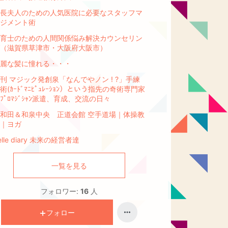
長夫人のための人気医院に必要なスタッフマ
ジメント術
育士のための人間関係悩み解決カウンセリン
（滋賀県草津市・大阪府大阪市）
麗な髪に憧れる・・・
刊 マジック発創泉「なんでやノン ! ?」手練
術(ｶｰﾄﾞﾏﾆﾋﾟｭﾚｰｼｮﾝ）という指先の奇術専門家
ﾌﾟﾛﾏｼﾞｼｬﾝ派遣、育成、交流の日々
和田＆和泉中央 正道会館 空手道場｜体操教
｜ヨガ
elle diary 未来の経営者達
一覧を見る
フォロワー:
16
人
フォロー