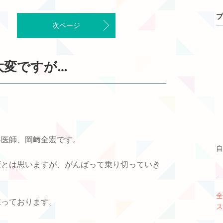
プ
次ページ
大変ですが…
科医師、岡﨑全宏です。
自
変とは思いますが、がんばって乗り切っていき
全
練っております。
ス