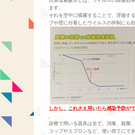
次亜塩素酸水とは、ウイルスの除菌効
ます。
それを空中に噴霧することで、浮遊す
ブや壁に付着したウイルスの抑制にも
しかし、これさえ用いたら感染予防が
診療で用いる器具は全て、消毒、殺菌
コップやエプロンなど、使い捨てにで