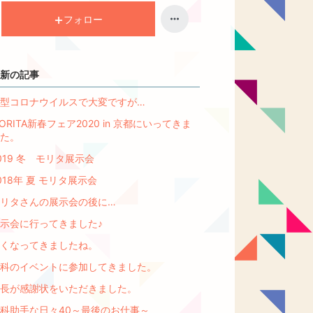
キ
ン
フォロー
グ
上
昇
新の記事
型コロナウイルスで大変ですが…
ORITA新春フェア2020 in 京都にいってきま
た。
019 冬 モリタ展示会
018年 夏 モリタ展示会
リタさんの展示会の後に…
示会に行ってきました♪
くなってきましたね。
科のイベントに参加してきました。
長が感謝状をいただきました。
科助手な日々40～最後のお仕事～