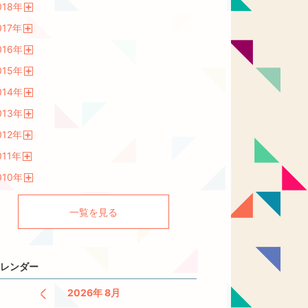
018
年
く
開
017
年
く
開
016
年
く
開
015
年
く
開
014
年
く
開
013
年
く
開
012
年
く
開
011
年
く
開
010
年
く
開
く
一覧を見る
レンダー
2026年 8月