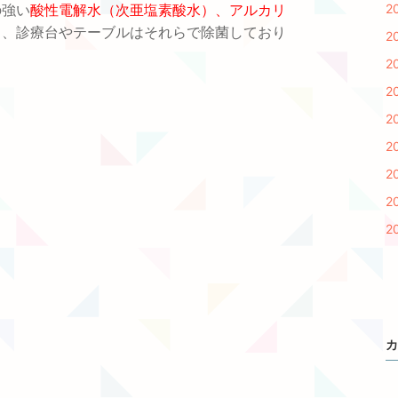
2
の強い
酸性電解水（次亜塩素酸水）、アルカリ
り、診療台やテーブルはそれらで除菌しており
2
2
2
2
2
2
2
2
カ