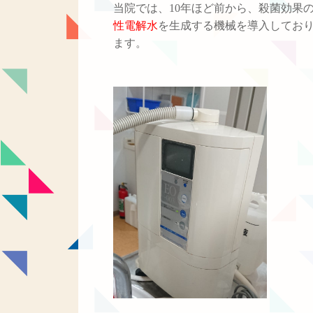
当院では、
10
年ほど前から、殺菌効果
性電解水
を生成する機械を導入してお
ます。