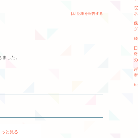
院
ネ
記事を報告する
保
グ
綺
日
奇
てきました。
の
岸
室
b
もっと見る