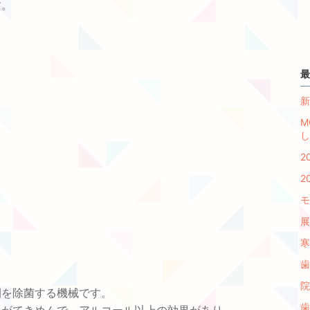
す。
最
新
M
し
2
2
モ
展
寒
歯
院
間を除菌する機械です。
歯