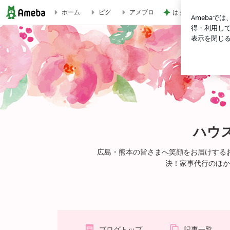
はま寿司で食べたか
ホーム
ピグ
アメブロ
七夕さまですね | ハウスクリーニングぽけっとラッキーのつ
ハウ
広島・熊本の皆さまへ笑顔をお届けする
決！家事代行のほか
ブログトップ
記事一覧