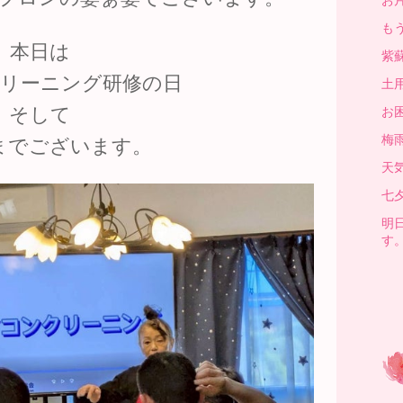
も
本日は
紫
リーニング研修の日
土
そして
お
梅
までございます。
天気
七
明
す