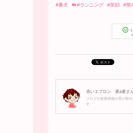
#番犬
#ランニング
#笑顔
#熊
4
ポスト
赤いエプロン 婆a婆
さ
ブログの更新情報が受け取れ
す