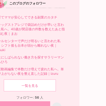
このブログのフォロワー
育てママが安心してできる副業のカタチ
ラッグストアレジで袋詰めだけが早いと言わ
た私へ。40歳が閉店後の件数を数えたあと指
痛む夜｜まお
ールセンターで声だけ明るいと言われた私
。シフト後も台本が頭から離れない夜｜
suki
社にしばられない働き方を探すサラリーマン
ちひろ
業動画編集で本数だけ増えて疲れた私へ。単
が上がらない夜を整え直した記録｜izuru
一覧を見る
フォロワー:
56
人