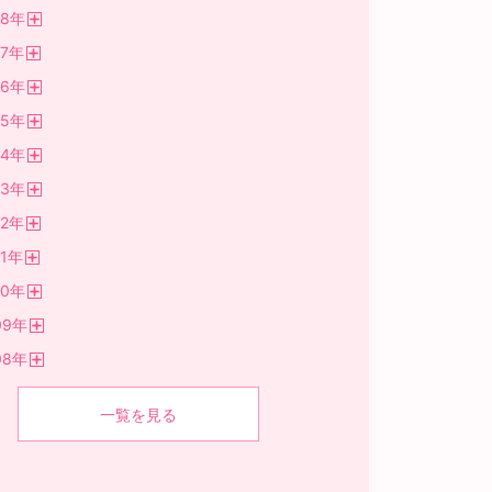
開
18
年
く
開
7
年
く
開
16
年
く
開
15
年
く
開
14
年
く
開
13
年
く
開
2
年
く
開
1
年
く
開
10
年
く
開
09
年
く
開
08
年
く
開
く
一覧を見る