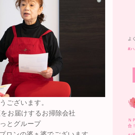
よ
#
うございます。
顔をお届けするお掃除会社
Ｎ
っとグループ
合
プロンの婆ぁ婆でございます。
お