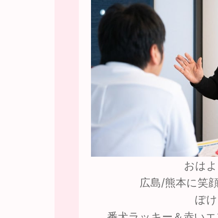
おはよ
広島/熊本に笑
ぽけ
番犬ラッキー＆赤いエ