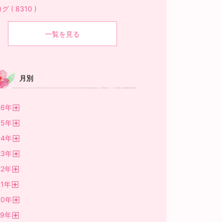
グ ( 8310 )
一覧を見る
月別
26
年
開
25
年
く
開
24
年
く
開
23
年
く
開
22
年
く
開
1
年
く
開
20
年
く
開
19
年
く