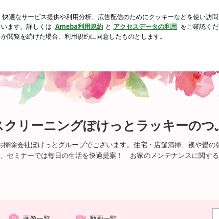
った桃のパフェ
芸能人ブログ
人気ブログ
新規登録
ぶやき
スクリーニングぽけっとラッキーのつ
お掃除会社ぽけっとグループでございます。住宅・店舗清掃、襖や畳の
、セミナーでは毎日の生活を快適提案！ お家のメンテナンスに関する
画像一覧
動画一覧