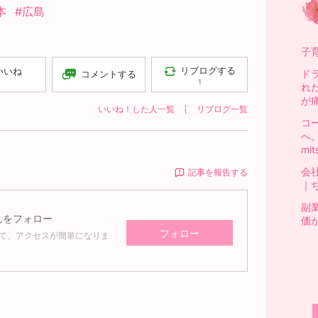
本
#広島
子
リブログする
いいね
ド
コメントする
1
れ
が
いいね！した人一覧
リブログ一覧
コ
へ
mit
会
記事を報告する
｜
副
んをフォロー
価
フォロー
て、アクセスが簡単になりま