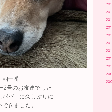
20
201
20
20
20
20
201
201
20
20
朝一番
20
ー2号のお友達でした
んパパ」に久しぶりに
いできました。