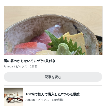
オフィシャルブロガーランキング
総合ランキング
すべて見る
1
2
3
市川團十郎白
小林麻央
だいたひかる
桃
クロ
猿
急上昇ランキング
すべて見る
1
2
3
4
5
木村直人
BEYOOOOO
美川憲一
吉岡淳
水森かおり
NDS
新登場ランキング
すべて見る