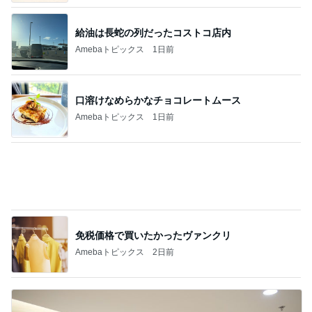
1
2
3
4
5
BEYOOOOO
島倉りか
ゆうこりん
MOMIママ
石 安伊
NDS
Ameba殿堂入りブログ
北斗晶
中川翔子
辻希美