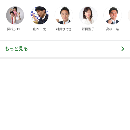
同僚の妊娠に号泣し下した決断
Amebaトピックス
1日前
隣の客のかもせいろにヅケ3貫付き
Amebaトピックス
1日前