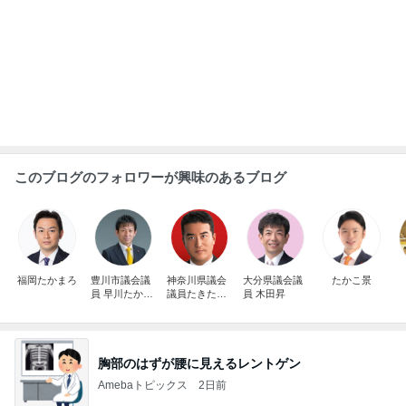
モモコ夫 妻の土産はあわびや松茸
Amebaトピックス
1日前
かなりびっくりした1500円のガチャ
Amebaトピックス
1日前
猛暑の中突入したスシローセール
Amebaトピックス
1日前
夫に続き私もGを退治した出来事
Amebaトピックス
1日前
芸能人・有名人ブログ TOPへ