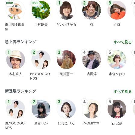
待ち合わせで嬉しい気持ちになった日
Amebaトピックス
1日前
TVを見て大騒ぎする長男の旅行
Amebaトピックス
21時間前
「ひま」と叫ぶ拗らせ女子の夏休み
Amebaトピックス
19時間前