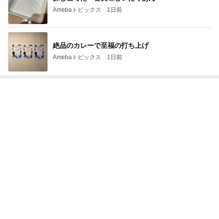
CHANELかヴァンクリかで迷う心
Amebaトピックス
2日前
肉汁飛び散るゲンコツ級の唐揚げ
Amebaトピックス
1日前
政治家部門ランキング
関根ジロー
山本一太
村井ひでき
野田聖子
高橋 靖
もっと見る