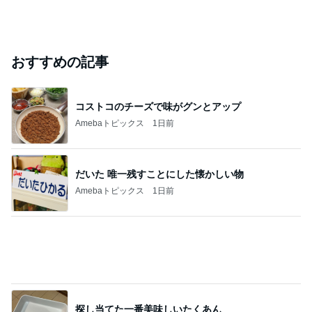
Amebaトピックス
1日前
このブログのフォロワーが興味のあるブログ
福岡たかまろ
豊川市議会議
神奈川県議会
大分県議会議
たかこ景
員 早川たかと
議員たきた孝
員 木田昇
し
徳～ノーブレ
ス・オブリュ
ージュ～
胸部のはずが腰に見えるレントゲン
Amebaトピックス
2日前
美味しくて感動した減塩ドレッシング
Amebaトピックス
24時間前