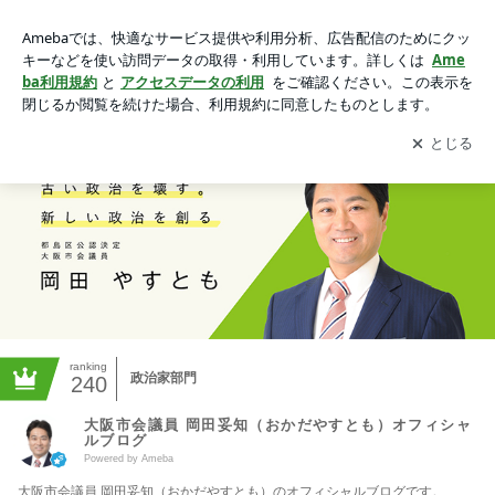
大阪市会議員 岡田妥知（おかだやすとも）オフィシャルブロ
グ Powered by Ameba
アプリをダウンロードして
ブログの更新通知
を受け取りまし
開く
ょう。
ranking
政治家部門
240
大阪市会議員 岡田妥知（おかだやすとも）オフィシャ
ルブログ
Powered by Ameba
大阪市会議員 岡田妥知（おかだやすとも）のオフィシャルブログです。