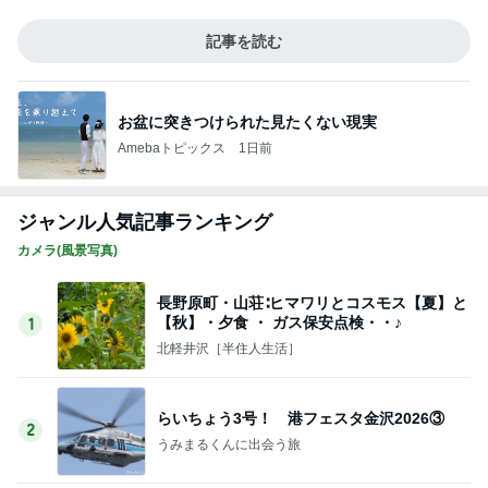
レジェンド松下のなんでもプレゼン！
Amebaトピックス
22時間前
バーガーと堪らない290円のビール
Amebaトピックス
1日前
購入制限でGETしたWeb限定ハンカチ
Amebaトピックス
1日前
空手黒帯の夫も腕が痛くなった本
Amebaトピックス
1日前