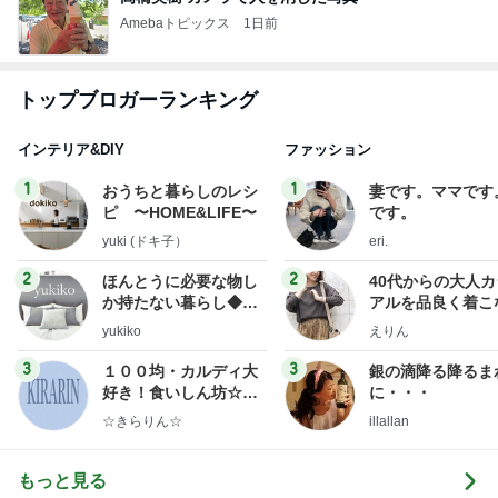
Amebaトピックス
1日前
トップブロガーランキング
インテリア&DIY
ファッション
1
1
おうちと暮らしのレシ
妻です。ママです
ピ 〜HOME&LIFE〜
です。
yuki (ドキ子）
eri.
2
2
ほんとうに必要な物し
40代からの大人
か持たない暮らし◆Ke
アルを品良く着こ
ep Life Simple◆〜イ
ファッションブロ
yukiko
えりん
ンテリアのきろく〜
3
3
１００均・カルディ大
銀の滴降る降るま
好き！食いしん坊☆き
に・・・
らりん☆のブログ
☆きらりん☆
illallan
もっと見る