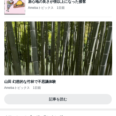
総合ランキング
すべて見る
1
2
3
市川團十郎白
小林麻央
だいたひかる
桃
クロ
猿
急上昇ランキング
すべて見る
1
2
3
4
5
EBiDAN 39&Ki
高山善廣
こいたん
島倉りか
つばきファク
DS
トリー
新登場ランキング
すべて見る
1
2
3
4
5