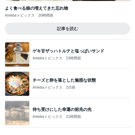
記事を読む
お盆に突きつけられた見たくない現実
Amebaトピックス
1日前
ジャンル人気記事ランキング
カメラ(風景写真)
長野原町・山荘∶ヒマワリとコスモス【夏】と
【秋】・夕食 ・ ガス保安点検・・♪
1
北軽井沢［半住人生活］
らいちょう3号！ 港フェスタ金沢2026③
2
うみまるくんに出会う旅