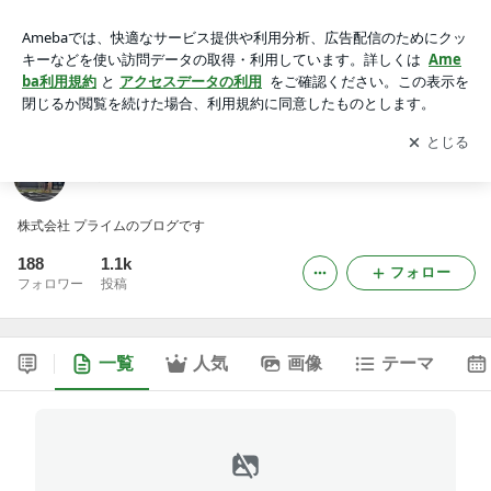
社員のヒトリゴト
アプリをダウンロードして
ブログの更新通知
を受け取りまし
開く
ょう。
社員のヒトリゴト
株式会社 プライムのブログです
188
1.1k
フォロー
フォロワー
投稿
一覧
人気
画像
テーマ