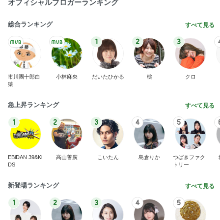
BEYOOOOO
島倉りか
ゆうこりん
石 安伊
蒼井心音
NDS
芸能人・有名人ブログ TOPへ
レジェンド松下のなんでもプレゼン！
Amebaトピックス
22時間前
市川團十郎 誕生日だった父の話
Amebaトピックス
1日前
帰宅後30分でさくっと作った夕飯
Amebaトピックス
22時間前