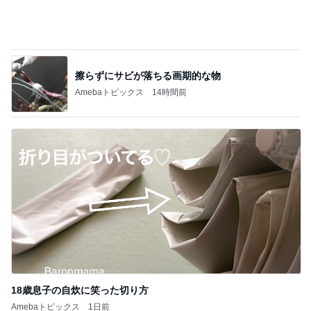
【銀座のママ 賢い女性のためのお言葉講座】
男を褒める「かきくけこ」 愛され上手は褒め
3
方上手
銀座のママブログ✨美肌で開運✨銀座ママが作った
化粧品✨銀座クラブ高嶋25歳で開店✨高嶋りえ子
お着物でエルメス バーキン コーデ
【銀座のママの賢い女の婚活アドバイス】美
しい女性ほどお金がかかります。タダで出会
4
えると思うなよ
銀座のママブログ✨美肌で開運✨銀座ママが作った
化粧品✨銀座クラブ高嶋25歳で開店✨高嶋りえ子
お着物でエルメス バーキン コーデ
アペティートさんでサプライズバースデー♪
5
ヒロの日常ブログ
このジャンルの記事をもっと見る