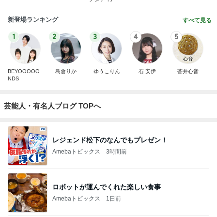
新登場ランキング
すべて見る
1
2
3
4
5
BEYOOOOO
島倉りか
ゆうこりん
石 安伊
蒼井心音
NDS
芸能人・有名人ブログ TOPへ
レジェンド松下のなんでもプレゼン！
Amebaトピックス
3時間前
ロボットが運んでくれた楽しい食事
Amebaトピックス
1日前