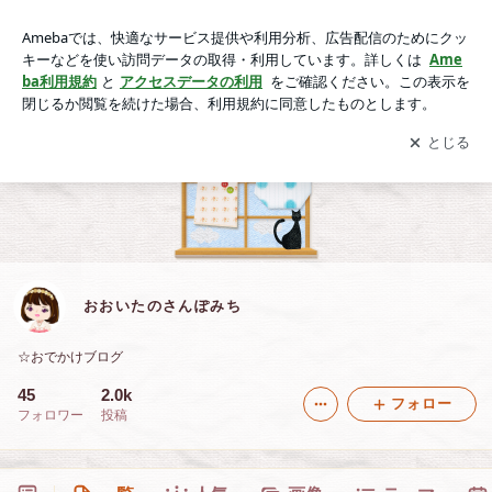
おおいたのさんぽみち
アプリをダウンロードして
ブログの更新通知
を受け取りまし
開く
ょう。
おおいたのさんぽみち
☆おでかけブログ
45
2.0k
フォロー
フォロワー
投稿