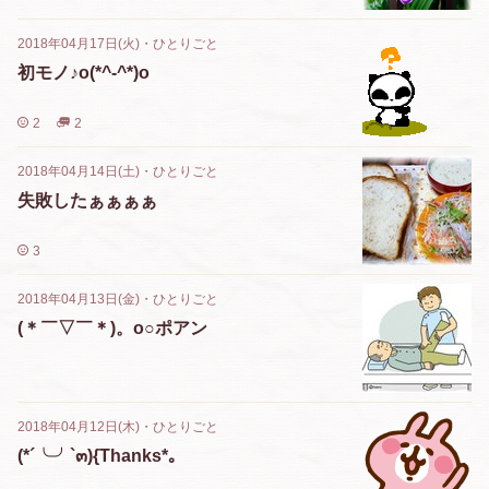
2018年04月17日(火)
・
ひとりごと
初モノ♪o(*^-^*)o
2
2
2018年04月14日(土)
・
ひとりごと
失敗したぁぁぁぁ
3
2018年04月13日(金)
・
ひとりごと
(＊￣▽￣＊)。o○ポアン
2018年04月12日(木)
・
ひとりごと
(*´╰╯`๓){Thanks*｡