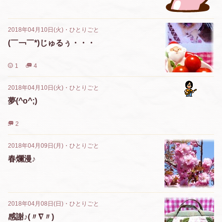
2018年04月10日(火)
・
ひとりごと
(￣￢￣*)じゅるぅ・・・
1
4
2018年04月10日(火)
・
ひとりごと
夢(^o^;)
2
2018年04月09日(月)
・
ひとりごと
春爛漫♪
2018年04月08日(日)
・
ひとりごと
感謝♪(〃∇〃)