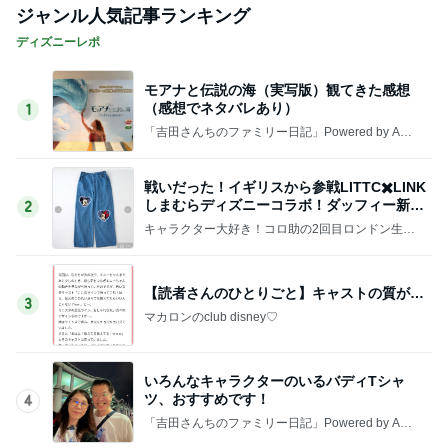
ジャンル人気記事ランキング
ディズニーレポ
モアナと伝説の海（実写版）観てきた感想
（感想でネタバレあり）
1
「吉田さんちのファミリー日記」Powered by Ame
ba 吉田さんファミリーオフィシャルブログ
戦いだった！イギリスから参戦LITTC✖️LINK
しまむらディズニーコラボ！ダッフィー新商
2
品の話
キャラクター大好き！コロ助の2回目ロンドン生活
にっき★
【読者さんのひとりごと】キャストの質が…
3
マカロンのclub disney♡
いろんなキャラクターのいるバディTシャ
ツ、おすすめです！
4
「吉田さんちのファミリー日記」Powered by Ame
ba 吉田さんファミリーオフィシャルブログ