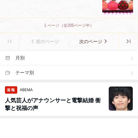
1
ページ（全
205
ページ中）
前のページ
次のページ
月別
テーマ別
速報
ABEMA
人気芸人がアナウンサーと電撃結婚 衝
撃と祝福の声