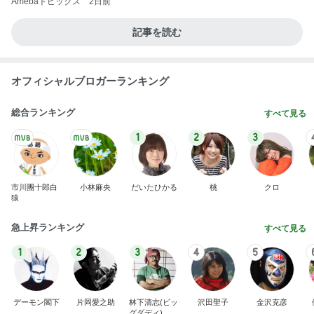
Amebaトピックス
2日前
記事を読む
オフィシャルブロガーランキング
総合ランキング
すべて見る
1
2
3
市川團十郎白
小林麻央
だいたひかる
桃
クロ
猿
急上昇ランキング
すべて見る
1
2
3
4
5
デーモン閣下
片岡愛之助
林下清志(ビッ
沢田聖子
金沢克彦
グダディ)