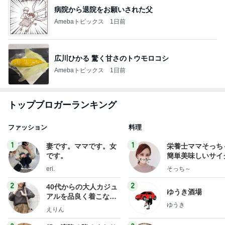
病院から退院をお願いされた父
Amebaトピックス
1日前
広川ひかる 驚く甘さのトウモロコシ
Amebaトピックス
1日前
トップブロガーランキング
ファッション
料理
1
1
妻です。ママです。女
栄養士ママそっち
です。
簡単美味しいサイ
献立
eri.
そっち～
2
2
40代からの大人カジュ
ゆうき酒場
アルを品良く着こなす
ゆうき
ファッションブログ
えりん