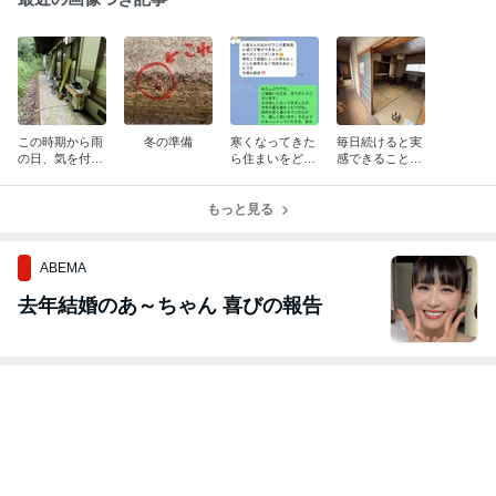
この時期から雨
冬の準備
寒くなってきた
毎日続けると実
の日、気を付け
ら住まいをどう
感できることと
たいこと
しますか？
は
もっと見る
ABEMA
去年結婚のあ～ちゃん 喜びの報告