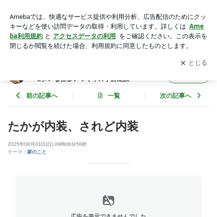
たかが内装、されど内装 | 三原・東広島で和の家を建て続け75
年 和風×モダンな住まいづくりの小倉建設
アプリをダウンロードして
ブログの更新通知
を受け取りまし
開く
ょう。
三原・東広島で和の家を建て続け75年 和風
フォロー
×モダンな住まいづくりの小倉建設
前の記事へ
一覧
次の記事へ
たかが内装、されど内装
2025年08月03日(日) 09時06分56秒
テーマ：
家のこと
広告を表示できませんでした