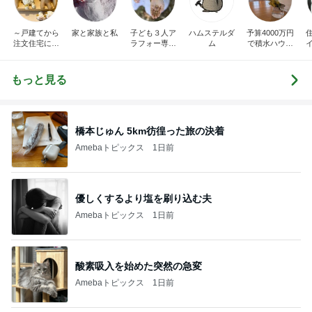
～戸建てから
家と家族と私
子ども３人ア
ハムステルダ
予算4000万円
注文住宅に住
ラフォー専業
ム
で積水ハウス
み替えました
主婦、東京通
のお家を建て
～暮らしとと
勤圏に注文住
る
きどき子連れ
宅を建てる
もっと見る
旅と
橋本じゅん 5km彷徨った旅の決着
Amebaトピックス
1日前
優しくするより塩を刷り込む夫
Amebaトピックス
1日前
酸素吸入を始めた突然の急変
Amebaトピックス
1日前