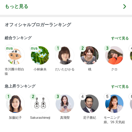
もっと見る
オフィシャルブロガーランキング
総合ランキング
すべて見る
1
2
3
市川團十郎白
小林麻央
だいたひかる
桃
クロ
猿
急上昇ランキング
すべて見る
1
2
3
4
5
加藤紀子
Sakurashimeji
真飛聖
尼子勝紀
モーニング
娘。'26 天気組