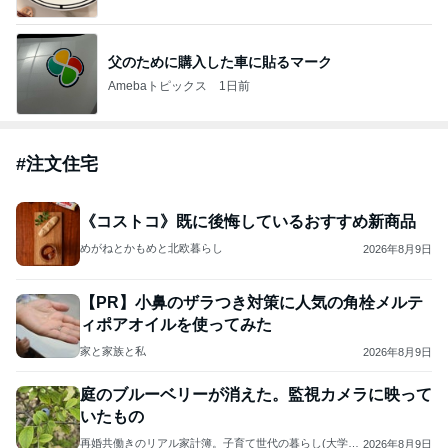
父のために購入した車に貼るマーク
Amebaトピックス
1日前
#
注文住宅
《コストコ》既に後悔しているおすすめ新商品
めがねとかもめと北欧暮らし
2026年8月9日
【PR】小鼻のザラつき対策に人気の角栓メルテ
ィポアオイルを使ってみた
家と家族と私
2026年8月9日
庭のブルーベリーが消えた。監視カメラに映って
いたもの
再婚共働きのリアル家計簿。子育て世代の暮らし(大学受
2026年8月9日