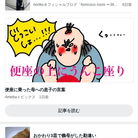
norikoオフィシャルブログ「Noricoco room 〜365
6日前
日コーディネート日記〜」Powered by Ameba
便座に乗った母への息子の言葉
Amebaトピックス
1日前
記事を読む
おかわり3皿で義母がした勘違い