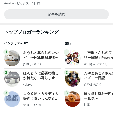
Amebaトピックス
1日前
記事を読む
トップブロガーランキング
インテリア&DIY
旅行
1
1
おうちと暮らしのレシ
「吉田さんちのフ
ピ 〜HOME&LIFE〜
リー日記」Powere
y Ameba 吉田さ
yuki (ドキ子）
吉田さんファミリー
ミリーオフィシャ
ログ
2
2
ほんとうに必要な物し
☆やまあこ☆さん
か持たない暮らし◆Ke
ィズニー日記
ep Life Simple◆〜イ
yukiko
☆やまあこ☆
ンテリアのきろく〜
3
3
１００均・カルディ大
日々是甘露2〜デ
好き！食いしん坊☆き
ー風味〜
らりん☆のブログ
☆きらりん☆
甘露