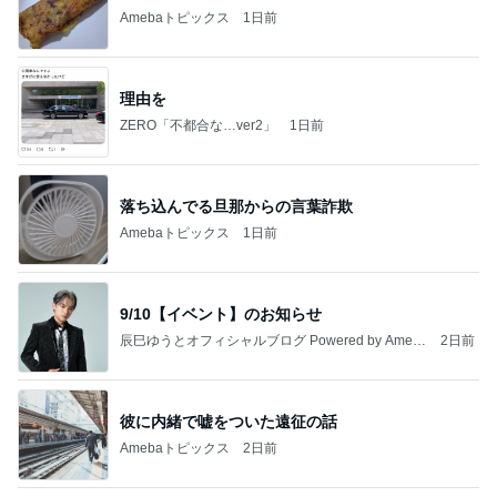
Amebaトピックス
1日前
理由を
ZERO「不都合な…ver2」
1日前
落ち込んでる旦那からの言葉詐欺
Amebaトピックス
1日前
9/10【イベント】のお知らせ
辰巳ゆうとオフィシャルブログ Powered by Ameb
2日前
a
彼に内緒で嘘をついた遠征の話
Amebaトピックス
2日前