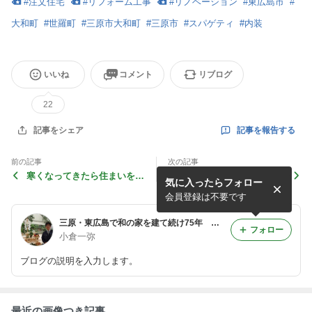
#
注文住宅
#
リフォーム工事
#
リノベーション
#
東広島市
#
大和町
#
世羅町
#
三原市大和町
#
三原市
#
スパゲティ
#
内装
いいね
コメント
リブログ
22
記事を報告する
記事をシェア
前の記事
次の記事
寒くなってきたら住まいをど
毎日続けると実感できること
気に入ったらフォロー
うしますか？
とは
会員登録は不要です
三原・東広島で和の家を建て続け75年 和風×モダンな住まいづくりの小倉建設
フォロー
小倉一弥
ブログの説明を入力します。
最近の画像つき記事