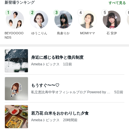
新登場ランキング
すべて見る
1
2
3
4
5
BEYOOOOO
ゆうこりん
島倉りか
MOMIママ
石 安伊
NDS
身近に感じる戦争と徴兵制度
Amebaトピックス
1日前
もうすぐ〜〜♡
私立恵比寿中学オフィシャルブログ Powered by A
5日前
meba
若乃花 白米をおかわりした夕食
Amebaトピックス
20時間前