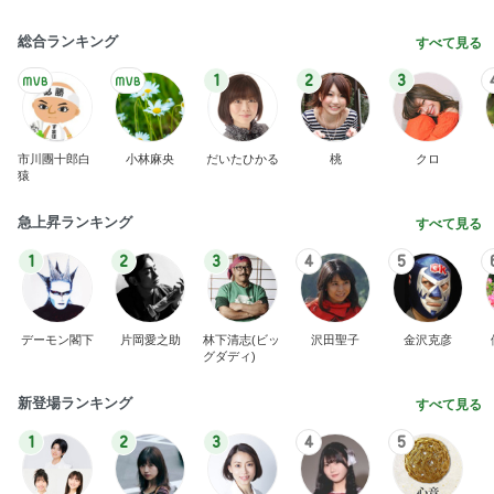
総合ランキング
すべて見る
1
2
3
市川團十郎白
小林麻央
だいたひかる
桃
クロ
猿
急上昇ランキング
すべて見る
1
2
3
4
5
デーモン閣下
片岡愛之助
林下清志(ビッ
沢田聖子
金沢克彦
グダディ)
新登場ランキング
すべて見る
1
2
3
4
5