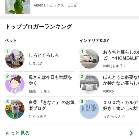
Amebaトピックス
1日前
トップブロガーランキング
ペット
インテリア&DIY
1
1
おうちと暮らしの
しろとくろしろ
ピ 〜HOME&LI
たまねぎ
yuki (ドキ子）
2
2
母さんは今日も世話を
ほんとうに必要な
やく
か持たない暮らし
ep Life Simple
藤緒 ミルカ
yukiko
ンテリアのきろく
3
3
白柴 『きなこ』 のお気
１００均・カルデ
楽ブログ
好き！食いしん坊
らりん☆のブログ
ひろ☆みき
☆きらりん☆
もっと見る