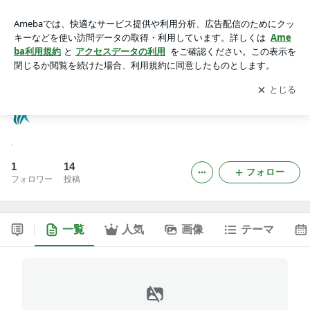
荻窪リハスタ通信 WEB版
アプリをダウンロードして
ブログの更新通知
を受け取りまし
開く
ょう。
荻窪リハスタ通信 WEB版
.
1
14
フォロー
フォロワー
投稿
一覧
人気
画像
テーマ