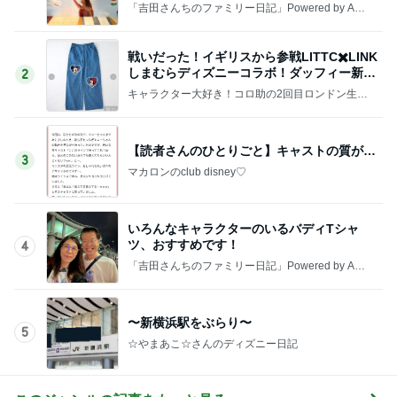
「吉田さんちのファミリー日記」Powered by Ame
ba 吉田さんファミリーオフィシャルブログ
戦いだった！イギリスから参戦LITTC✖️LINK
しまむらディズニーコラボ！ダッフィー新商
2
品の話
キャラクター大好き！コロ助の2回目ロンドン生活
にっき★
【読者さんのひとりごと】キャストの質が…
3
マカロンのclub disney♡
いろんなキャラクターのいるバディTシャ
ツ、おすすめです！
4
「吉田さんちのファミリー日記」Powered by Ame
ba 吉田さんファミリーオフィシャルブログ
〜新横浜駅をぶらり〜
5
☆やまあこ☆さんのディズニー日記