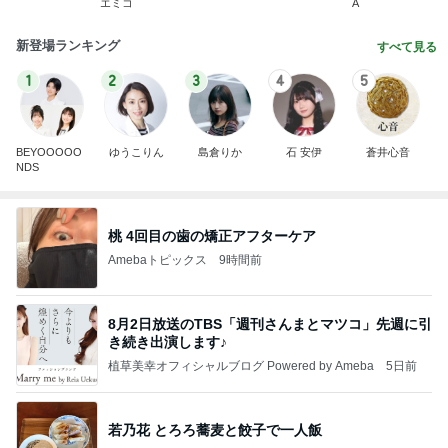
エミコ
A
新登場ランキング
すべて見る
1
2
3
4
5
BEYOOOOO
ゆうこりん
島倉りか
石 安伊
蒼井心音
NDS
桃 4回目の歯の矯正アフターケア
Amebaトピックス
9時間前
8月2日放送のTBS「週刊さんまとマツコ」先週に引
き続き出演します♪
植草美幸オフィシャルブログ Powered by Ameba
5日前
若乃花 とろろ蕎麦と餃子で一人飯