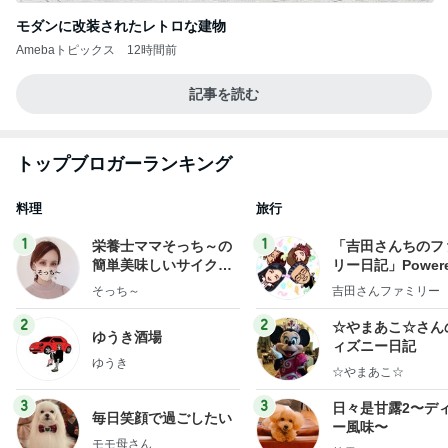
モダンに改装されたレトロな建物
Amebaトピックス
12時間前
記事を読む
トップブロガーランキング
料理
旅行
1
1
栄養士ママそっち～の
「吉田さんちのフ
簡単美味しいサイクル
リー日記」Powere
献立
y Ameba 吉田さ
そっち～
吉田さんファミリー
ミリーオフィシャ
ログ
2
2
☆やまあこ☆さん
ゆうき酒場
ィズニー日記
ゆうき
☆やまあこ☆
3
3
日々是甘露2〜デ
毎日笑顔で過ごしたい
ー風味〜
モモ母さん