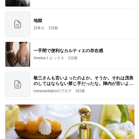
地獄
日本人
1日前
一手間で便利なカルティエの存在感
Amebaトピックス
1日前
敬三さんも言いよったのよか。そうか。それは茂美
のしてはならない禁じ手だったな。陣内が言いよる
のよ
nanasantojiroのブログ
3日前