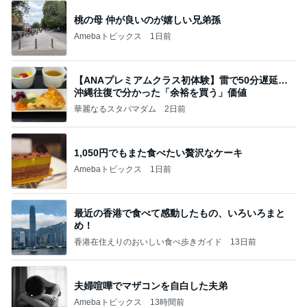
桃の母 仲が良いのが嬉しい兄弟孫
Amebaトピックス
1日前
【ANAプレミアムクラス初体験】雷で50分遅延…
沖縄往復で分かった「余裕を買う」価値
華麗なるスタバマダム
2日前
1,050円でもまた食べたい贅沢なケーキ
Amebaトピックス
1日前
最近の香港で食べて感動したもの、いろいろまと
め！
香港在住えりのおいしい食べ歩きガイド
13日前
夫婦喧嘩でマザコンを自白した夫弟
Amebaトピックス
13時間前