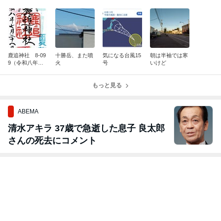
鹿追神社 8-09
十勝岳、また噴
気になる台風15
朝は半袖では寒
9（令和八年丙
火
号
いけど
午文月廿一日）
もっと見る
ABEMA
清水アキラ 37歳で急逝した息子 良太郎
さんの死去にコメント