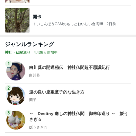
開卡
くいしんぼうCAMのもっとおいしい台湾!!!!
2日前
ジャンルランキング
神社・仏閣巡り
4,436人参加中
1
白川葵の開運秘伝 神社仏閣超不思議紀行
白川葵
2
運の良い座敷童子的な生き方
蘭子
3
～ Destiny 癒しの神社仏閣 御朱印巡り ～ 媛う
さぎ☆
媛うさぎ☆