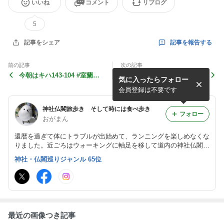
いいね
コメント
リブログ
5
記事を報告する
記事をシェア
前の記事
次の記事
今朝はキハ143-104 #室蘭本
今年の当選 NO.40
気に入ったらフォロー
線 #室蘭支線
会員登録は不要です
神社仏閣旅歩き そして時には食べ歩き
フォロー
おがまん
還暦を過ぎて体にトラブルが出始めて、ランニングを楽しめなくな
りました。近ごろはウォーキングに軸足を移して道内の神社仏閣を
巡り、御朱印を拝受したり霊場巡礼を楽しんでいます。いつかは四
神社・仏閣巡りジャンル 65位
国八十八ヶ所巡礼や熊野詣をすることが夢です。by おがまん＠小
笠原章仁
最近の画像つき記事