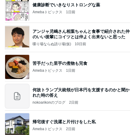
健康診断でいきなりストロングな薬
Amebaトピックス
1日前
アンジャ児嶋さん相葉ちゃんと食事で紹介された仲
のいい後輩にコイツとは仲よく出来ないと思った
喋り場ならぬ語り場(仮)
10日前
苦手だった里芋の煮物も完食
Amebaトピックス
1日前
何故トランプ大統領が日本円を支援するのかと聞か
れた時の答え
nokoarikonのブログ
2日前
帰宅後すぐ洗濯と片付けをした私
Amebaトピックス
2日前