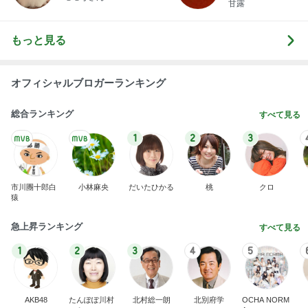
甘露
もっと見る
オフィシャルブロガーランキング
総合ランキング
すべて見る
1
2
3
市川團十郎白
小林麻央
だいたひかる
桃
クロ
猿
急上昇ランキング
すべて見る
1
2
3
4
5
AKB48
たんぽぽ川村
北村総一朗
北別府学
OCHA NORM