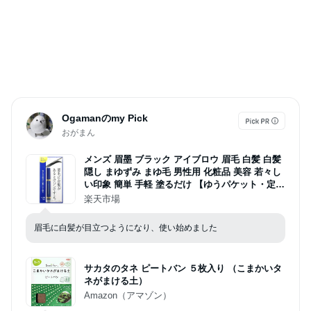
Ogamanのmy Pick
おがまん
メンズ 眉墨 ブラック アイブロウ 眉毛 白髪 白髪
隠し まゆずみ まゆ毛 男性用 化粧品 美容 若々し
い印象 簡単 手軽 塗るだけ 【ゆうパケット・定形
外郵便送料無料】
楽天市場
眉毛に白髪が目立つようになり、使い始めました
サカタのタネ ピートバン ５枚入り （こまかいタ
ネがまける土）
Amazon（アマゾン）