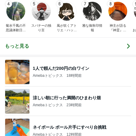
4
5
6
7
8
菊水千鳳の不
スパチーの独
風が吹くアト
雅な御朱印情
神主が語る
思議体験日記
り言
リエ・ハッピ
報
『神霊』と
お
～神仏の声を
ーカウンセリ
『霊術』と古
聴いて、人と
ング AIRE VI
き日本の心を
神仏との橋渡
DA
伝へるブログ
もっと見る
し役をさせて
です。
いただいてお
ります。視え
法
ない世界をご
紹介していま
1人で頼んだ200円の白ワイン
す。
Amebaトピックス
18時間前
涼しい朝に行った満開のひまわり畑
Amebaトピックス
23時間前
ネイボール ボール片手にすべり台挑戦
Amebaトピックス
12時間前