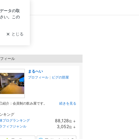
ログイン
フィール
まるへい
プロフィール
｜
ピグの部屋
己紹介：会員制の飲み屋です。
続きを見る
ンキング
88,128
体ブログランキング
位
↓
ラ
3,052
ラフィフジャンル
位
↓
ン
ラ
キ
ン
ン
キ