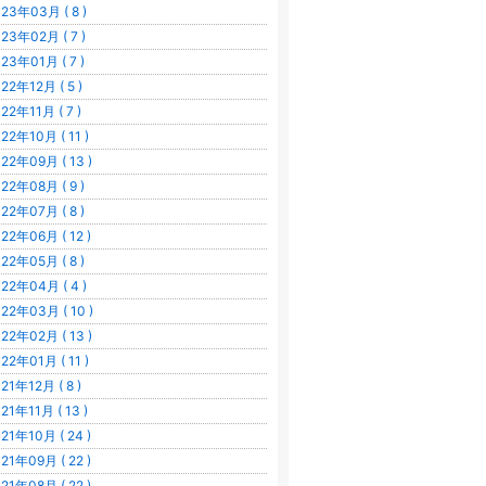
23年03月 ( 8 )
23年02月 ( 7 )
23年01月 ( 7 )
22年12月 ( 5 )
22年11月 ( 7 )
22年10月 ( 11 )
22年09月 ( 13 )
22年08月 ( 9 )
22年07月 ( 8 )
22年06月 ( 12 )
22年05月 ( 8 )
22年04月 ( 4 )
22年03月 ( 10 )
22年02月 ( 13 )
22年01月 ( 11 )
21年12月 ( 8 )
21年11月 ( 13 )
21年10月 ( 24 )
21年09月 ( 22 )
21年08月 ( 22 )