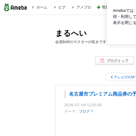
ホーム
ピグ
アメブロ
腎臓の数値が上がり
名古屋市プレミアム商品券の予約 | まるへい
まるへい
会員BARのマスターの呟きです。
ブログトップ
テレビのCM
名古屋市プレミアム商品券の
2026-07-06 12:25:36
テーマ：
ブログ