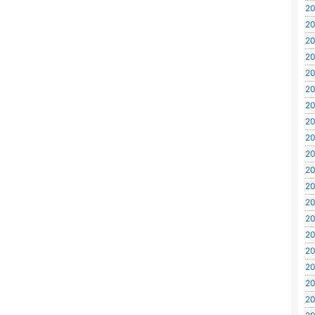
20
20
20
20
20
20
20
20
20
20
20
20
20
20
20
20
20
20
20