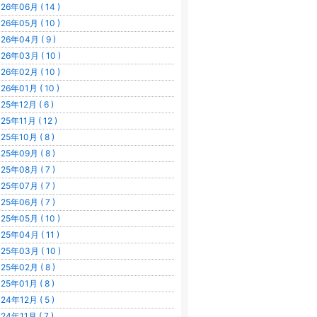
26年06月 ( 14 )
26年05月 ( 10 )
26年04月 ( 9 )
26年03月 ( 10 )
26年02月 ( 10 )
26年01月 ( 10 )
25年12月 ( 6 )
25年11月 ( 12 )
25年10月 ( 8 )
25年09月 ( 8 )
25年08月 ( 7 )
25年07月 ( 7 )
25年06月 ( 7 )
25年05月 ( 10 )
25年04月 ( 11 )
25年03月 ( 10 )
25年02月 ( 8 )
25年01月 ( 8 )
24年12月 ( 5 )
24年11月 ( 7 )