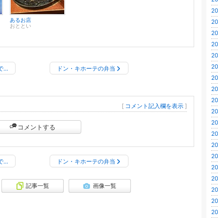
20
あるお店
20
おととい
20
20
20
20
で…
ドン・キホーテの弁当
20
20
20
[
コメント記入欄を表示
]
20
20
コメントする
20
20
20
で…
ドン・キホーテの弁当
20
20
記事一覧
画像一覧
20
20
20