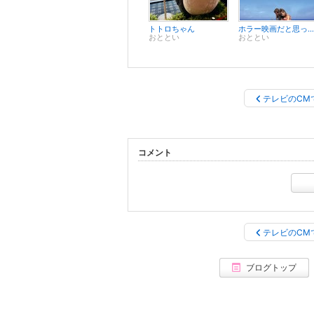
トトロちゃん
ホラー映画だと思って行ったのに！！
おととい
おととい
テレビのCM
コメント
テレビのCM
ブログトップ