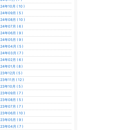
24年10月 ( 10 )
24年09月 ( 5 )
24年08月 ( 10 )
24年07月 ( 6 )
24年06月 ( 9 )
24年05月 ( 9 )
24年04月 ( 5 )
24年03月 ( 7 )
24年02月 ( 6 )
24年01月 ( 8 )
23年12月 ( 5 )
23年11月 ( 12 )
23年10月 ( 5 )
23年09月 ( 7 )
23年08月 ( 5 )
23年07月 ( 7 )
23年06月 ( 10 )
23年05月 ( 9 )
23年04月 ( 7 )