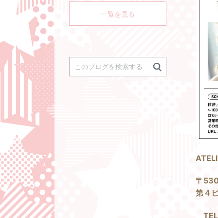
く
一覧を見る
ATEL
〒53
第４ビ
TE