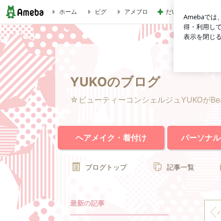
だいた 抱っこで味
ホーム
ピグ
アメブロ
CLASSY.4月号に取り上げて頂きました | YUKOのブログ
YUKOのブログ
☆ビューティーコンシェルジュYUKOがBea
ヘアメイク・着付け
パーソナル
ブログトップ
記事一覧
最新の記事
パー