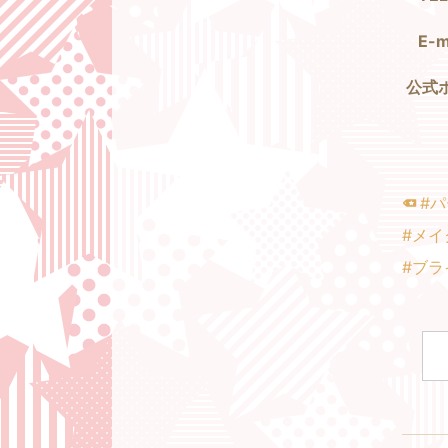
E
公式
#
#メイ
#ブラ