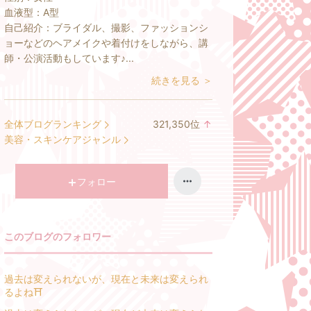
血液型：
A型
自己紹介：
ブライダル、撮影、ファッションシ
ョーなどのヘアメイクや着付けをしながら、講
師・公演活動もしています♪...
続きを見る ＞
全体ブログランキング
321,350
位
↑
ラ
美容・スキンケアジャンル
ン
キ
ン
フォロー
グ
上
昇
このブログのフォロワー
過去は変えられないが、現在と未来は変えられ
るよね‍⛩️