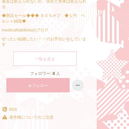
過去は変えられないが、現在ど未来は変えられ
る
◆閉店セール◆◆◆ ９０％オフ ◆１円 ペ
ルシャ絨毯◆
medicalhabikinoのブログ
ぜったい結婚したい！！のお手伝いをしていま
す
一覧を見る
フォロワー:
8
人
フォロー
RSS
著作権についてのご注意