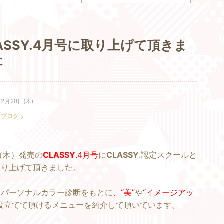
ASSY.4月号に取り上げて頂きま
た
02月28日(木)
：
ブログ
8（木）発売の
CLASSY
.4月号
に
CLASSY
.認定スクールと
取り上げて頂きました。
はパーソナルカラー診断をもとに
、“美”
や
“イメージアッ
役立てて頂けるメニューを紹介して頂いています。