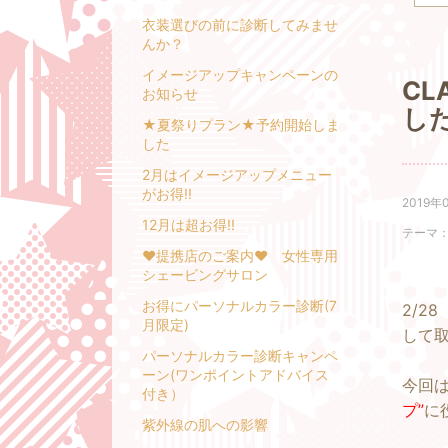
衣装選びの前に診断してみませ
んか？
イメージアップキャンペーンの
CL
お知らせ
し
★夏祭りプラン★予約開始しま
した
2月はイメージアップメニュー
がお得!!
2019年
12月は超お得!!
テーマ
❤提携店のご案内❤ 女性専用
シェービングサロン
お得にパーソナルカラー診断(7
2/2
月限定)
して
パーソナルカラー診断キャンペ
ーン(ワンポイントアドバイス
今回
付き）
プ”
に
紫外線の肌への影響