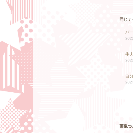
同じテ
202
牛
202
自
202
画像つ