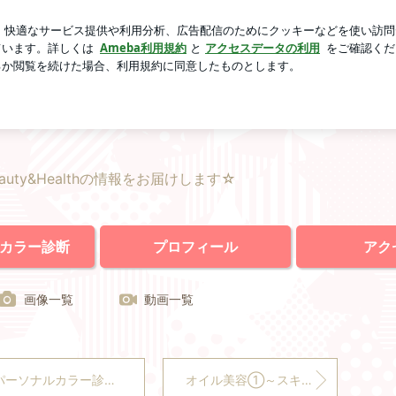
をしめた息子の顔
芸能人ブログ
人気ブログ
新規登録
uty&Healthの情報をお届けします☆
カラー診断
プロフィール
アク
画像一覧
動画一覧
ソナルカラー診断＋ワンポイントアドバイス（4月スケジュール）
オイル美容①～スキンケア編～