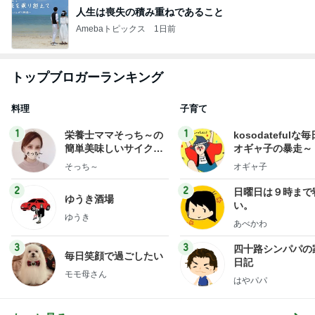
人生は喪失の積み重ねであること
Amebaトピックス
1日前
トップブロガーランキング
料理
子育て
1
1
栄養士ママそっち～の
kosodatefulな毎
簡単美味しいサイクル
オギャ子の暴走～
献立
そっち～
オギャ子
2
2
日曜日は９時まで
ゆうき酒場
い。
ゆうき
あべかわ
3
3
四十路シンパパの
毎日笑顔で過ごしたい
日記
モモ母さん
はやパパ