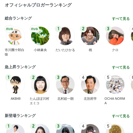
オフィシャルブロガーランキング
総合ランキング
すべて見る
1
2
3
市川團十郎白
小林麻央
だいたひかる
桃
クロ
猿
急上昇ランキング
すべて見る
1
2
3
4
5
AKB48
たんぽぽ川村
北村総一朗
北別府学
OCHA NORM
エミコ
A
新登場ランキング
すべて見る
1
2
3
4
5