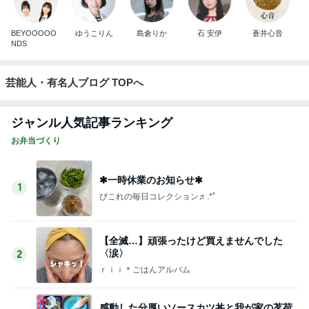
BEYOOOOO
ゆうこりん
島倉りか
石 安伊
蒼井心音
NDS
芸能人・有名人ブログ TOPへ
ジャンル人気記事ランキング
お弁当づくり
✱一時休業のお知らせ✱
1
ぴこれの毎日コレクション♬.*ﾟ
【全滅…】頑張ったけど買えませんでした
〈涙〉
2
ｒｉｉ＊ごはんアルバム
感動した分厚いソースカツ丼と我が家の茗荷