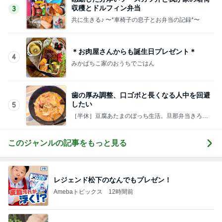
収穫とドルフィン弁当
3
共に生きる♪ 〜*車椅子の息子とお弁当の記録*〜
＊お肉屋さんからも誕生日プレゼント＊
4
みかぱちこ家のおうちでごはん
歯の厚み調整、口ゴボと長くなる人中を回避
したい
5
［半休］豆腐あたまのぼっち生活。旦那弁当きろく
はお休み中
このジャンルの記事をもっと見る
レジェンド松下のなんでもプレゼン！
Amebaトピックス
12時間前