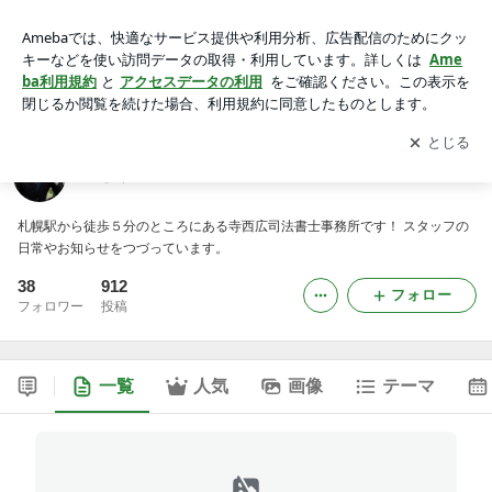
ごきげん♪ブログ ～ 寺西広司法書士事務所 ～
アプリをダウンロードして
ブログの更新通知
を受け取りまし
開く
ょう。
ごきげん♪ブログ ～ 寺西広司法書士事務所 ～
札幌駅から徒歩５分のところにある寺西広司法書士事務所です！ スタッフの
日常やお知らせをつづっています。
38
912
フォロー
フォロワー
投稿
一覧
人気
画像
テーマ