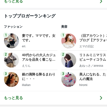
もっと見る
トップブロガーランキング
ファッション
美容
1
1
妻です。ママです。女
（旧アカウント）
です。
ブログ【アラフォ
社売却セカンドラ
eri.
エマの日記
フ】
2
2
40代からの大人カジュ
リトルミニマリス
アルを品良く着こなす
ビューティコラム 
ファッションブログ
little minimalist'
えりん
あねっさ／anessa
uty colum
3
3
銀の滴降る降るまわり
美人になれる、た
に・・・
んの魔法
illallan
hiromi
もっと見る