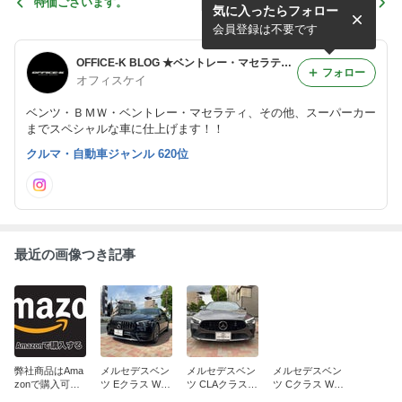
特価ございます。
特価ございます。
気に入ったらフォロー
会員登録は不要です
OFFICE-K BLOG ★ベントレー・マセラティ・ベンツ・BMW・フェラーリなどのカスタム日記★
フォロー
オフィスケイ
ベンツ・ＢＭＷ・ベントレー・マセラティ、その他、スーパーカー
までスペシャルな車に仕上げます！！
クルマ・自動車ジャンル 620位
最近の画像つき記事
弊社商品はAma
メルセデスベン
メルセデスベン
メルセデスベン
zonで購入可能
ツ Eクラス W21
ツ CLAクラス
ツ Cクラス W20
です！
3 後期 にパナメ
W118 前期 にパ
6 にパナメリカ