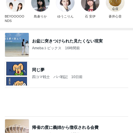
BEYOOOOO
島倉りか
ゆうこりん
石 安伊
蒼井心音
NDS
お盆に突きつけられた見たくない現実
Amebaトピックス
16時間前
同じ夢
四コマ戦士 パパ戦記
10日前
帰省の度に義姉から徴収される会費