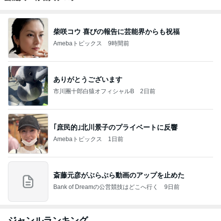
柴咲コウ 喜びの報告に芸能界からも祝福
Amebaトピックス
9時間前
ありがとうございます
市川團十郎白猿オフィシャルB
2日前
｢庶民的｣北川景子のプライベートに反響
Amebaトピックス
1日前
斎藤元彦がぶらぶら動画のアップを止めた
Bank of Dreamの公営競技はどこへ行く
9日前
ジャンルランキング