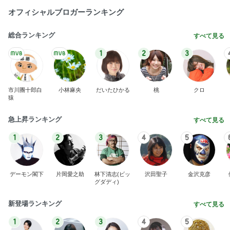
オフィシャルブロガーランキング
総合ランキング
すべて見る
1
2
3
市川團十郎白
小林麻央
だいたひかる
桃
クロ
猿
急上昇ランキング
すべて見る
1
2
3
4
5
デーモン閣下
片岡愛之助
林下清志(ビッ
沢田聖子
金沢克彦
グダディ)
新登場ランキング
すべて見る
1
2
3
4
5