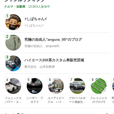
クルマ・自動車
10,903人参加中
1
⚡️しばちゃん⚡
⚡️しばちゃん⚡️
2
究極の自由人”angura_05"のブログ
究極の自由人 angura05
3
ハイエース200系カスタム車販売茨城
株式会社 山本自動車
4
5
6
7
8
フェニックス
シーザー・ブ
ユーアイビー
グローバルオ
クレイジャス
パワー・エチ
ログ２
クル ハイエ
ート熱血仕入
のブログ2
ゼンヤ横山の
ース200系完
れブログ
車
言いたい放題
全マスターブ
ログ