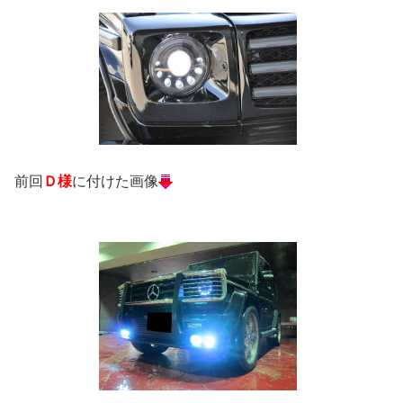
前回
Ｄ様
に付けた画像