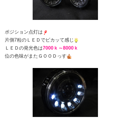
ポジション点灯は
片側7粒のＬＥＤでビカッて感じ
ＬＥＤの発光色は
7000ｋ～8000ｋ
位の色味がまたＧＯＯＤっす