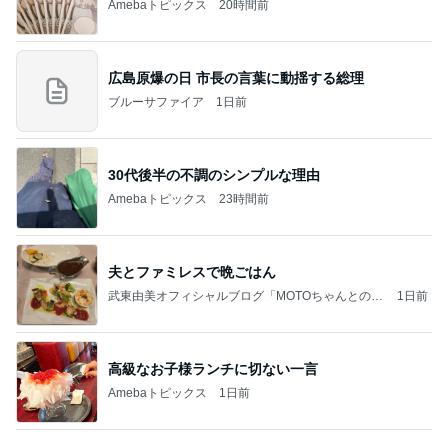
Amebaトピックス
20時間前
広島原爆の日 市長の言葉に動揺する総理
ブルーサファイア
1日前
30代後半の不調のシンプルな理由
Amebaトピックス
23時間前
夫とファミレスで晩ごはん
武東由美オフィシャルブログ「MOTOちゃんとのは
1日前
っぴぃな毎日」Powered by Ameba
高級なお子様ランチに切ない一言
Amebaトピックス
1日前