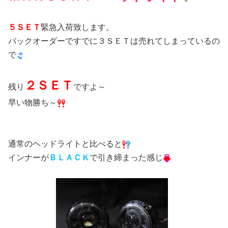
５ＳＥＴ
緊急入荷致します。
バックオーダーですでに３ＳＥＴは売れてしまっているの
で
２ＳＥＴ
残り
ですよ～
早い物勝ち～
通常のヘッドライトと比べると
インナーが
ＢＬＡＣＫ
で引き締まった感じ