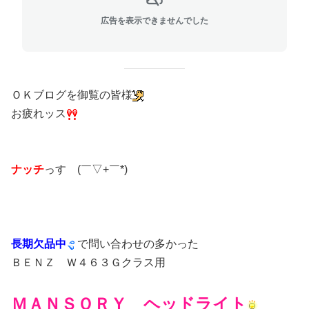
広告を表示できませんでした
ＯＫブログを御覧の皆様
お疲れッス
ナッチ
っす (￣▽+￣*)
長期欠品中
で問い合わせの多かった
ＢＥＮＺ Ｗ４６３Ｇクラス用
ＭＡＮＳＯＲＹ ヘッドライト