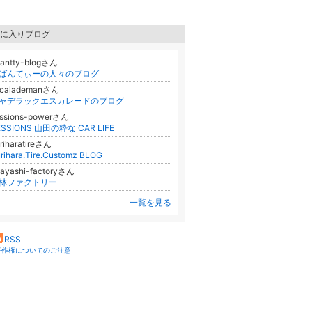
に入りブログ
antty-blogさん
ばんてぃーの人々のブログ
scalademanさん
ャデラックエスカレードのブログ
essions-powerさん
ESSIONS 山田の粋な CAR LIFE
riharatireさん
rihara.Tire.Customz BLOG
ayashi-factoryさん
林ファクトリー
一覧を見る
RSS
著作権についてのご注意