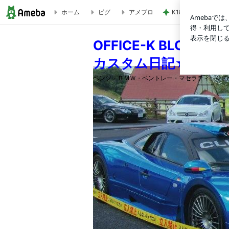
ホーム
ピグ
アメブロ
K18とダイヤモンド
相変わらず、大人気商品！！ | OFFICE-K BLOG ★ベ
OFFICE-K BL
カスタム日記★
ベンツ・ＢＭＷ・ベントレー・マセラティ、その