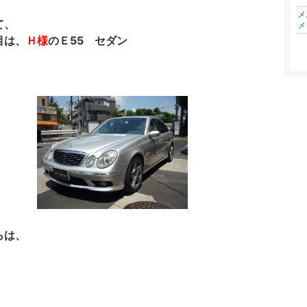
メ
て、
メ
目は、
Ｈ様
のＥ55 セダン
らは、