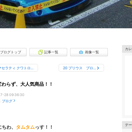
カレ
ブログトップ
記事一覧
画像一覧
マセラティ クワトロ…
20 プリウス プロ…
変わらず、大人気商品！！
7-28 09:36:30
：
ブログ
テー
にちわ、
タムタム
っす！！