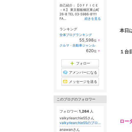
自己紹介：【ＯＦＦＩＣＥ
－Ｋ】 東京都板橋区東山町
26-8 TEL 03-5986-8111
FA...
続きを見る
ランキング
本日
全体ブログランキング
55,598
位
↑
ラ
クルマ・自動車ジャンル
ン
620
１台
位
↑
キ
ラ
ン
ン
グ
キ
フォロー
上
ン
昇
グ
アメンバーになる
上
昇
メッセージを送る
このブログのフォロワー
フォロワー:
1,264
人
valkyriearchie55さん
ロー
valkyriearchie55のブログ
anawanさん