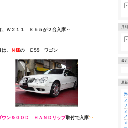
月別
は、Ｗ２１１ Ｅ５５が２台入庫～
目は、
Ｎ様
の Ｅ55 ワゴン
最近
最新
弊
メ
リ
メ
メ
ダウン＆ＧＯＤ ＨＡＮＤリップ
取付で入庫
メ
ー