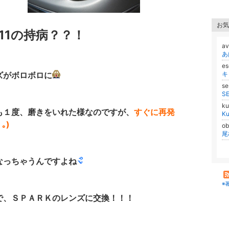
お気
11の持病？？！
av
あ
e
ズがボロボロに
キ
s
S
ku
も１度、磨きをいれた様なのですが、
すぐに再発
Ku
｡)
ob
尾
なっちゃうんですよね
※
で、ＳＰＡＲＫのレンズに交換！！！