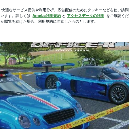
の大きな買い物
芸能人ブログ
人気ブログ
新規登録
ロ
ントレー・マセラティ・ベンツ・BMW・フェラーリなどのカスタム日
OG ★ベントレー・マセラティ・ベンツ・
他、スーパーカーまでスペシャルな車に仕上げます！！