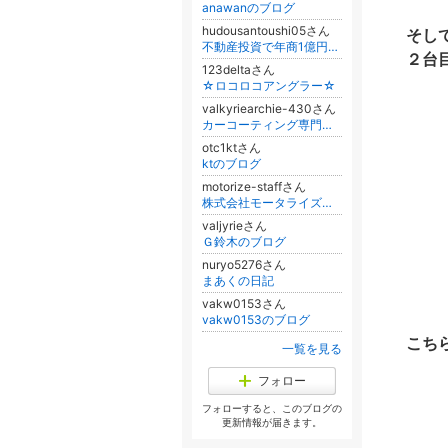
anawanのブログ
hudousantoushi05さん
そし
不動産投資で年商1億円、失敗談とノウハウ
２台
123deltaさん
☆ロコロコアングラー☆
valkyriearchie-430さん
カーコーティング専門店ヴァルキリーアーチー G鈴木のブログ
otc1ktさん
ktのブログ
motorize-staffさん
株式会社モータライズ・CATERHAM岐阜☆スタッフのブログ
valjyrieさん
Ｇ鈴木のブログ
nuryo5276さん
まあくの日記
vakw0153さん
vakw0153のブログ
こち
一覧を見る
フォロー
フォローすると、このブログの
更新情報が届きます。