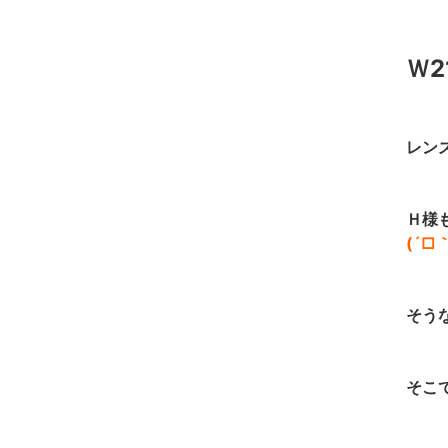
Ｗ2
レン
Ｈ様
(´□｀
そう
そこ