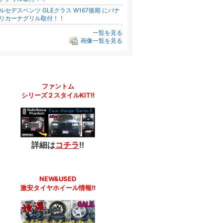
ルセデスベンツ GLEクラス W167後期 にパナ
リカーナグリル取付！！
一覧を見る
画像一覧を見る
ファントム
シリーズ２スタイルKIT!!
詳細は
コチラ
!!
NEW&USED
激安タイヤホイール情報!!