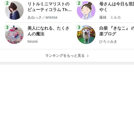
2
2
リトルミニマリストの
母さんは今日も世
ビューティコラム The
やく
little minimalist's bea
あねっさ／anessa
藤緒 ミルカ
uty colum
3
3
美人になれる、たくさ
白柴 『きなこ』 
んの魔法
楽ブログ
hiromi
ひろ☆みき
ランキングをもっと見る