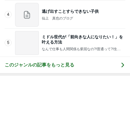
逃げ出すことすらできない子供
4
仙上 真也のブログ
ミドル世代が「前向きな人になりたい！」を
叶える方法
5
なんで仕事も人間関係も窮屈なの?!普通って?!生き
方の正解を知り、好きに囲まれるしなやかな勝ちス
タイルを手に入れる算命学コーチング
このジャンルの記事をもっと見る