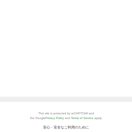
This site is protected by reCAPTCHA and
the Google
Privacy Policy
and
Terms of Service
apply.
安心・安全なご利用のために