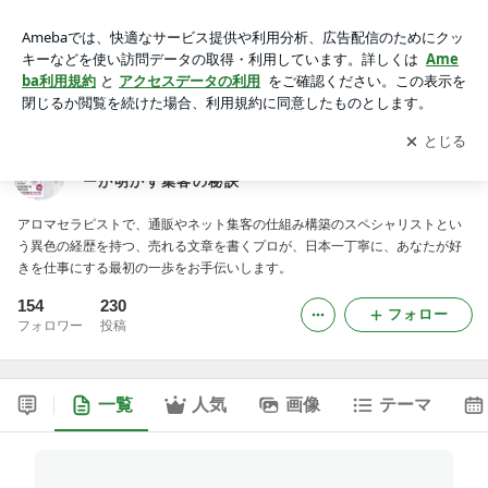
言葉のチカラで魅力を伝える〜プロのセールスライターが明か
す集客の秘訣
アプリをダウンロードして
ブログの更新通知
を受け取りまし
開く
ょう。
言葉のチカラで魅力を伝える〜プロのセールスライタ
ーが明かす集客の秘訣
アロマセラピストで、通販やネット集客の仕組み構築のスペシャリストとい
う異色の経歴を持つ、売れる文章を書くプロが、日本一丁寧に、あなたが好
きを仕事にする最初の一歩をお手伝いします。
154
230
フォロー
フォロワー
投稿
一覧
人気
画像
テーマ