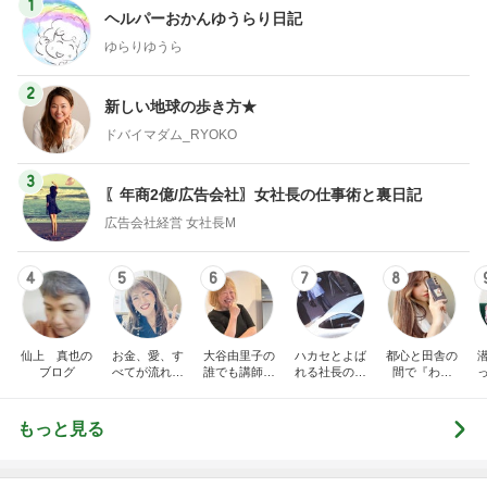
1
ヘルパーおかんゆうらり日記
ゆらりゆうら
2
新しい地球の歩き方★
ドバイマダム_RYOKO
3
〖年商2億/広告会社〗女社長の仕事術と裏日記
広告会社経営 女社長M
4
5
6
7
8
仙上 真也の
お金、愛、す
大谷由里子の
ハカセとよば
都心と田舎の
ブログ
べてが流れ込
誰でも講師ブ
れる社長のブ
間で『わた
んでくる方法
ログ｜感じ
ログ
し』を生きる
成
❤ SAYURA
て・興味を持
DualLife
サユラ
って・動く人
もっと見る
づくり