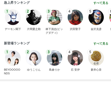
急上昇ランキング
すべて見る
1
2
3
4
5
デーモン閣下
片岡愛之助
林下清志(ビッ
沢田聖子
金沢克彦
グダディ)
新登場ランキング
すべて見る
1
2
3
4
5
BEYOOOOO
ゆうこりん
島倉りか
石 安伊
蒼井心音
NDS