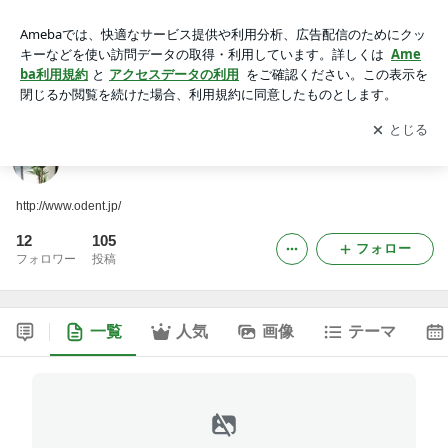
落合歯科医院のブログ
アプリをダウンロードして
ブログの更新通知
を受け取りまし
開く
ょう。
落合歯科医院のブログ
http://www.odent.jp/
12
105
フォロー
フォロワー
投稿
一覧
人気
画像
テーマ