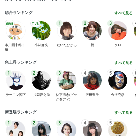
総合ランキング
すべて見る
1
2
3
市川團十郎白
小林麻央
だいたひかる
桃
クロ
猿
急上昇ランキング
すべて見る
1
2
3
4
5
デーモン閣下
片岡愛之助
林下清志(ビッ
沢田聖子
金沢克彦
グダディ)
新登場ランキング
すべて見る
1
2
3
4
5