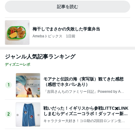
Amebaトピックス
1日前
ジャンル人気記事ランキング
ディズニーレポ
モアナと伝説の海（実写版）観てきた感想
（感想でネタバレあり）
1
「吉田さんちのファミリー日記」Powered by Ame
ba 吉田さんファミリーオフィシャルブログ
戦いだった！イギリスから参戦LITTC✖️LINK
しまむらディズニーコラボ！ダッフィー新商
2
品の話
キャラクター大好き！コロ助の2回目ロンドン生活
にっき★