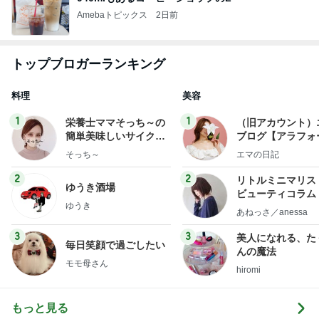
Amebaトピックス
2日前
トップブロガーランキング
料理
美容
1
1
栄養士ママそっち～の
（旧アカウント）
簡単美味しいサイクル
ブログ【アラフォ
献立
社売却セカンドラ
そっち～
エマの日記
フ】
2
2
リトルミニマリス
ゆうき酒場
ビューティコラム 
ゆうき
little minimalist'
あねっさ／anessa
uty colum
3
3
美人になれる、た
毎日笑顔で過ごしたい
んの魔法
モモ母さん
hiromi
もっと見る