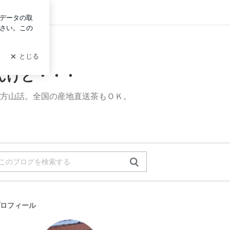
グイン
園－しんちゃん－ここだけの話ねんけど・・・
んけど・・・
方山話。全国の産地直送茶もＯＫ。
ロフィール