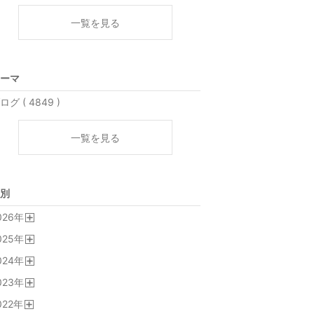
一覧を見る
ーマ
ログ ( 4849 )
一覧を見る
別
026
年
開
025
年
く
開
024
年
く
開
023
年
く
開
022
年
く