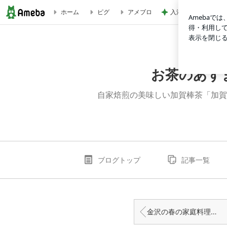
入浴中5回に1回給
ホーム
ピグ
アメブロ
「新茶のご予約」情報と・・・当店名物「加賀棒茶ソフト＆抹
お茶のあず
自家焙煎の美味しい加賀棒茶「加賀
ブログトップ
記事一覧
金沢の春の家庭料理ソウルフード・・・筍と昆布の煮物・・・女将が大好きでした。