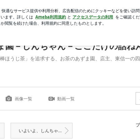
湯器を切る義母
芸能人ブログ
人気ブログ
新規登録
ロ
茶ソフト」開始（２０日）のご案内で～す。 | お茶のあずま
ま園－しんちゃん－ここだけの話ね
棒ほうじ茶」を追求する、お茶のあずま園、店主、東信一の四
画像一覧
動画一覧
プ
いよいよ、しんちゃんの山でも、本格的な筍シーズン・・・新鮮な筍、頂きました。