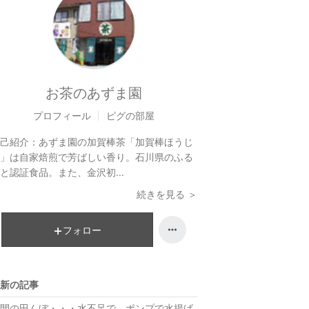
お茶のあずま園
プロフィール
ピグの部屋
己紹介：
あずま園の加賀棒茶「加賀棒ほうじ
」は自家焙煎で芳ばしい香り。石川県のふる
と認証食品。また、金沢初...
続きを見る ＞
フォロー
新の記事
間の田んぼ・・・水不足で、ポンプで水揚げ