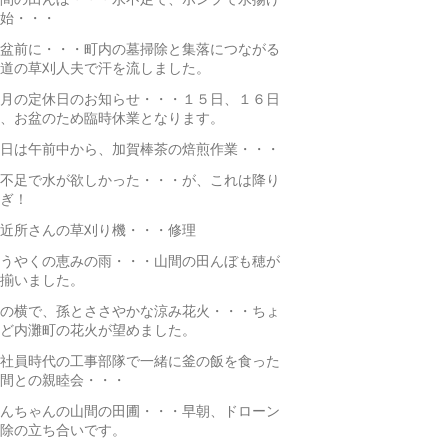
始・・・
盆前に・・・町内の墓掃除と集落につながる
道の草刈人夫で汗を流しました。
月の定休日のお知らせ・・・１５日、１６日
、お盆のため臨時休業となります。
日は午前中から、加賀棒茶の焙煎作業・・・
不足で水が欲しかった・・・が、これは降り
ぎ！
近所さんの草刈り機・・・修理
うやくの恵みの雨・・・山間の田んぼも穂が
揃いました。
の横で、孫とささやかな涼み花火・・・ちょ
ど内灘町の花火が望めました。
社員時代の工事部隊で一緒に釜の飯を食った
間との親睦会・・・
んちゃんの山間の田圃・・・早朝、ドローン
除の立ち合いです。