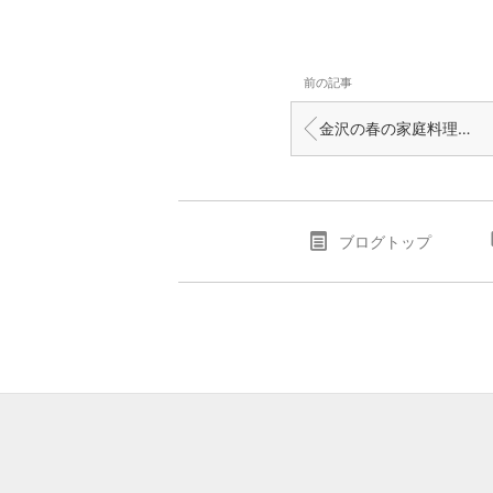
前の記事
金沢の春の家庭料理ソウルフード・・・筍と昆布の煮物・・・女将が大好きでした。
ブログトップ