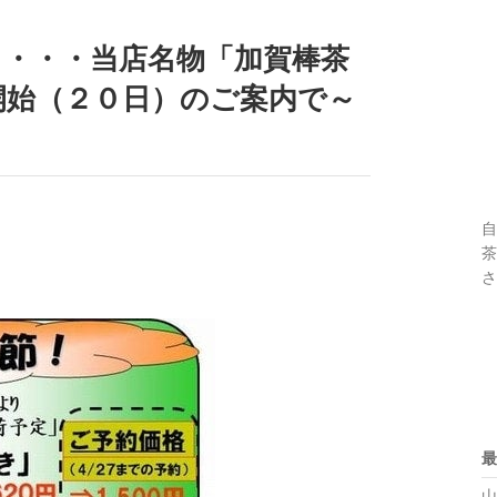
と・・・当店名物「加賀棒茶
開始（２０日）のご案内で～
自
茶
さ
最
山