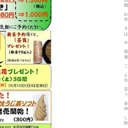
開
お
市
８
は
今
雨
過
ご
よ
出
店
う
会
仲
し
防