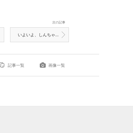
次の記事
いよいよ、しんちゃんの山でも、本格的な筍シーズン・・・新鮮な筍、頂きました。
記事一覧
画像一覧