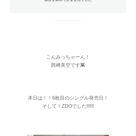
こんみっちゃーん！
西﨑美空です👾
本日は！！6枚目のシングル発売日！
そして！ZDOでした‼️‼️‼️