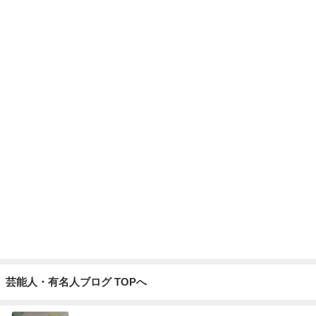
ない】【通用する】とでも思ってたんだろ
広報 いぬねこ本舗
9日前
きっと高市ってこの時代に嘘、誤魔化し、はぐらかしても【バレない】【通
用する】とでも思ってたんだろうな。 高市やめろデモ！ 全国に広がれ、 日
本テレビ、テレビ朝日、TBS、テレビ東京、フジテレビ、NHK デモ取材放送
してください 政治家たち国民の声を聞け｡ きっと高市ってこの時代に嘘、誤
魔化し、はぐらかしても【バレない】【通用する】とでも思ってたんだろう
記事を読む
な。 高市やめろデモ！ 全国に広がれ、 日本テレビ、テレビ朝日、TBS、テレ
ビ東京、フジテレビ、NHK デモ取材放送してく
注文住宅が高騰した知るべき現実
Amebaトピックス
1日前