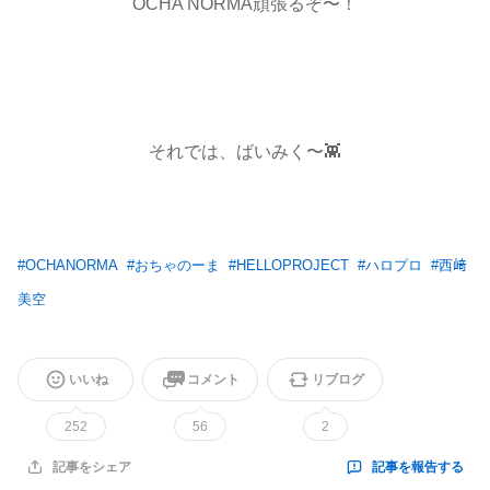
OCHA NORMA頑張るぞ〜！
それでは、ばいみく〜👾
#
OCHANORMA
#
おちゃのーま
#
HELLOPROJECT
#
ハロプロ
#
西﨑
美空
いいね
コメント
リブログ
252
56
2
記事を報告する
記事をシェア