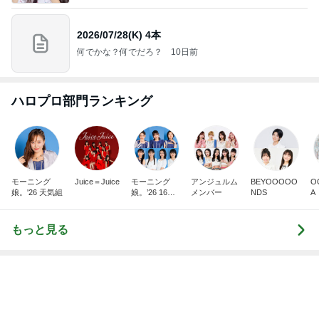
35℃で暑かった日のサッカー
Amebaトピックス
2日前
記事を読む
私達が何も言えなくなる事を楽しみにしていまー
す｡
最後の悪あがき
2日前
夏祭りのスマートボールで貰った物
Amebaトピックス
20時間前