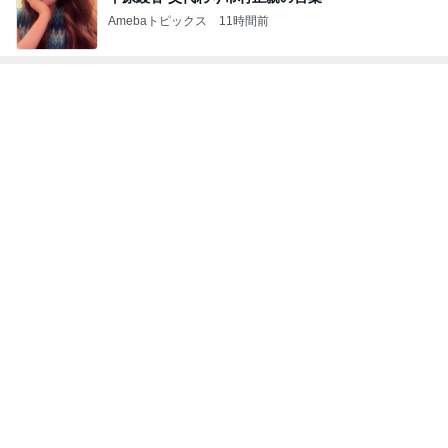
何でかな？何でだろ？
10日前
ご飯をおかわりして大満足の朝食
Amebaトピックス
1日前
悲しすぎて立ち直れない。
クロオフィシャルブログPowered by Ameba
21時間前
若乃花 とろろ蕎麦と餃子で一人飯
Amebaトピックス
2日前