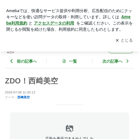
ZDO！西﨑美空 | OCHA NORMAオフィシャルブログ Powered
by Ameba
アプリをダウンロードして
ブログの更新通知
を受け取りまし
開く
ょう。
OCHA NORMAオフィシャルブログ
フォロー
前の記事へ
一覧
次の記事へ
ZDO！西﨑美空
2026-07-08 11:30:12
テーマ：
西﨑美空
広告を表示できませんでした