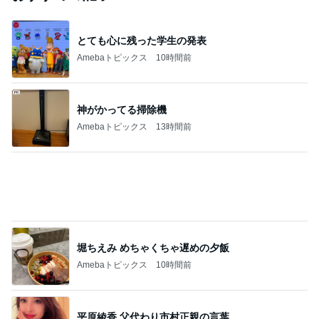
ハロプロ部門ランキング
モーニング
Juice＝Juice
モーニング
アンジュルム
BEYOOOOO
O
娘。'26 天気組
娘。’26 16期1
メンバー
NDS
A
7期
もっと見る
芸能人・有名人ブログ TOPへ
長男が部活に持っていく冷凍今川焼
Amebaトピックス
1日前
2026/07/28(K) 4本