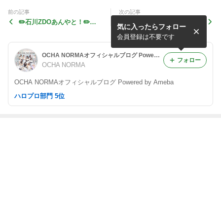
前の記事
次の記事
✏️石川ZDOあんやと！✏️中
ふらげっ 米村姫良々
気に入ったらフォロー
山夏月姫
会員登録は不要です
OCHA NORMAオフィシャルブログ Powered by Ameba
フォロー
OCHA NORMA
OCHA NORMAオフィシャルブログ Powered by Ameba
ハロプロ部門 5位
最近の画像つき記事
りは！筒井澪心
明日頑張るぞ
リハリハ！ 広
りはー 米村姫
ぉ⸜❤︎⸝窪田七海
本瑠璃
良々